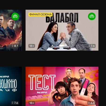
Дети перемен
Драма
ФИНАЛ СЕЗОНА
8.1
18+
7.6
тив
Балабол
Детектив
7.6
18+
6.6