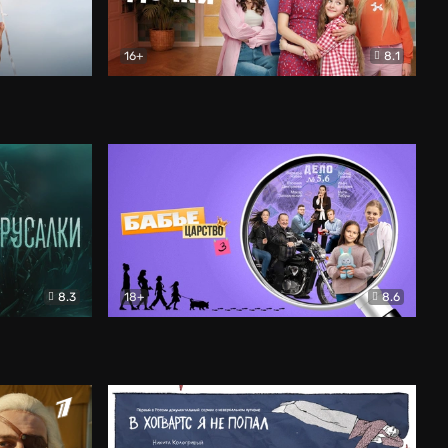
16+
8.1
льный
Папины дочки. Новые
Комедия
8.3
18+
8.6
Бабье царство
Детектив