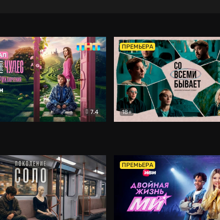
ПРЕМЬЕРА
7.4
18+
ране Чудес. Безумные приключения
Со всеми бывает
Фэнтези
Докумен
ПРЕМЬЕРА