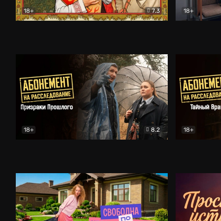
18+
7.3
18+
Очень древняя Русь
Комедия
Поколение 
18+
8.2
18+
Абонемент на расследование. Призраки прошлого
Абонемент 