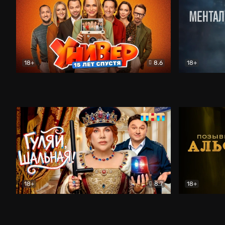
18+
8.6
18+
Универ. 15 лет спустя
Комедия
Менталист
18+
8.7
18+
Гуляй, шальная!
Комедия
Позывной 