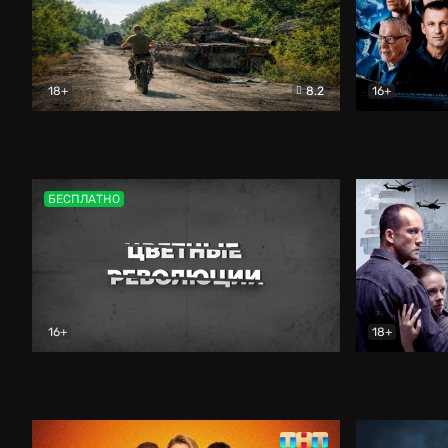
18+
8.2
16+
Дороги небесные
Документальный
Зенит навс
БЕСПЛАТНО
16+
18+
Цветные революции
Документальный
Возмездие