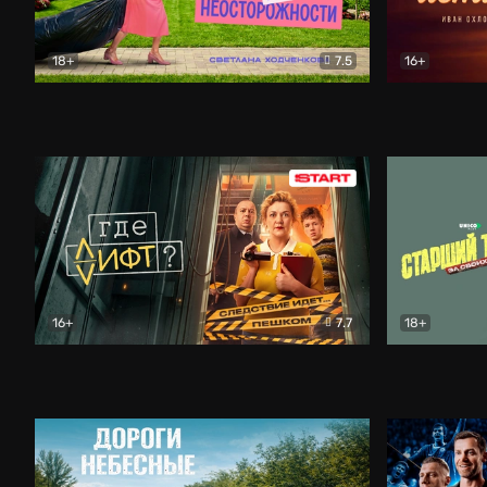
18+
7.5
16+
Свободна по неосторожности
Комедия
Простые и
16+
7.7
18+
Где лифт?
Комедия
Старший т