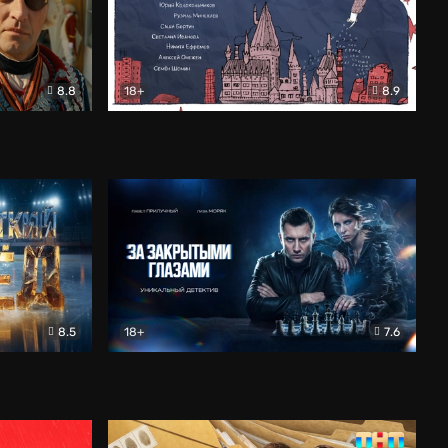
8.8
18+
8.9
ама
В «Хогвартс» я не попал
Документальный
8.5
18+
7.6
ьный
За закрытыми глазами
Детектив