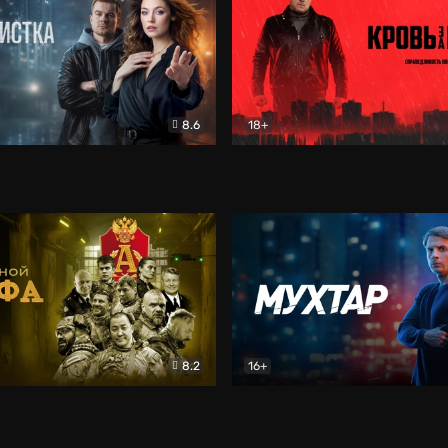
8.6
18+
ка
Детектив
Кровь за кровь (2026)
Бое
8.2
16+
«Альфа»
Боевик
Мухтар. Он вернулся
Дет