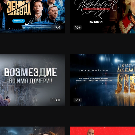
7.4
16+
егда. Сериал
Документальный
Новороссия. Потёмкин
Др
8.0
16+
Боевик
Жёсткий лёд
Документал