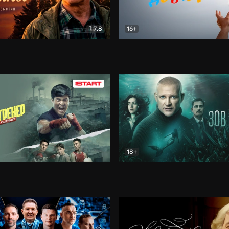
7.8
16+
стины
Драма
В круге добра
Документа
18+
ренер
Драма
Зов русалки
Детектив