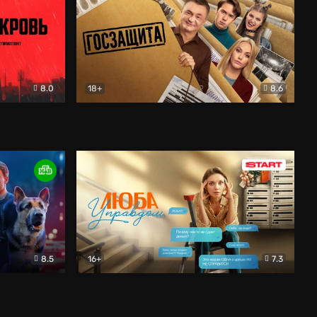
8.0
18+
8.6
вик
Госзащита
Комедия
8.5
16+
7.3
ектив
Люба Управдом
Комедия