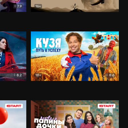
7.9
16+
ия
Птички
Документальный
8.2
18+
8.6
Детектив
Кузя. Путь к успеху
Комедия