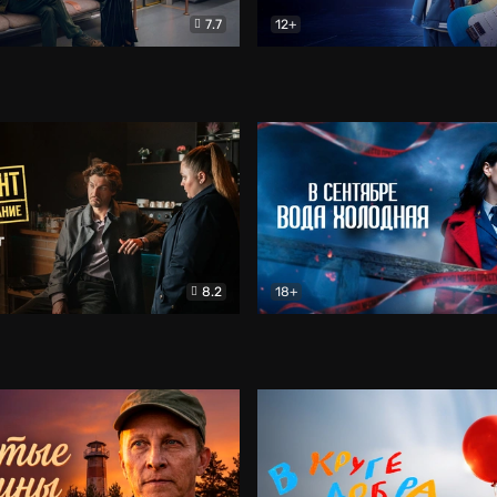
7.7
12+
Соло
Документальный
Двойная жизнь Ми
Комед
8.2
18+
на расследование. Тайный враг
Детектив
В сентябре вода холодная
Детектив