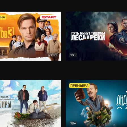
5)
Комедия
Олдскул
Комедия
ОНА
8.8
18+
Гаврилов
Комедия
Пять минут тишины
Детек
ПРЕМЬЕРА
18+