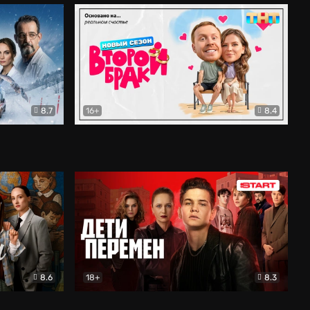
8.7
16+
8.4
ама
Второй брак
Комедия
8.6
18+
8.3