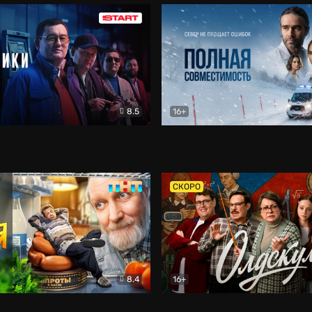
8.5
16+
и
Детектив
Полная совместимость
Др
СКОРО
8.4
16+