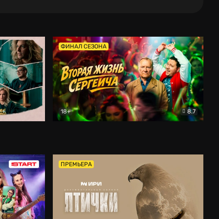
ФИНАЛ СЕЗОНА
18+
8.7
тальный
Вторая жизнь Сергеича
Комедия
ПРЕМЬЕРА