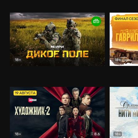
Кордон
Боевик
Афоня (202
ФИНАЛ СЕЗ
18+
18+
Дикое поле
Документальный
Инспектор 
19 АВГУСТА
18+
8.6
18+