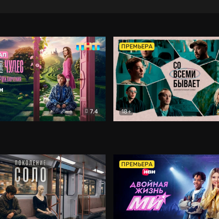
ПРЕМЬЕРА
7.4
18+
ране Чудес. Безумные приключения
Со всеми бывает
Фэнтези
Докумен
ПРЕМЬЕРА