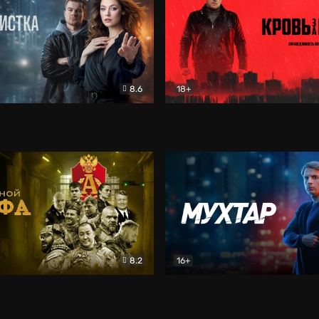
8.6
18+
ка
Детектив
Кровь за кровь (2026)
Бое
8.2
16+
«Альфа»
Боевик
Мухтар. Он вернулся
Дет