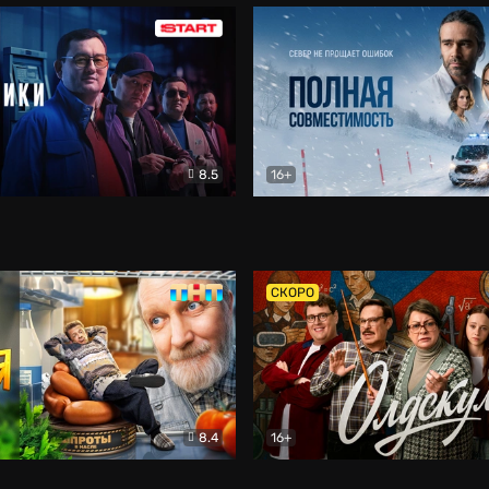
8.5
16+
и
Детектив
Полная совместимость
Др
СКОРО
8.4
16+