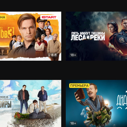
5)
Комедия
Олдскул
Комедия
ОНА
8.8
18+
Гаврилов
Комедия
Пять минут тишины
Детек
ПРЕМЬЕРА
18+