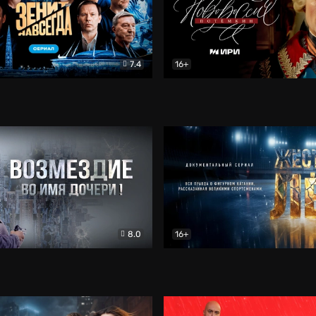
7.4
16+
егда. Сериал
Документальный
Новороссия. Потёмкин
Др
8.0
16+
Боевик
Жёсткий лёд
Документал