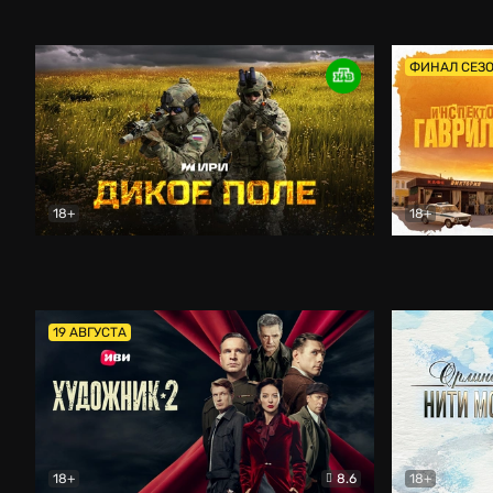
Кордон
Боевик
Афоня (202
ФИНАЛ СЕЗ
18+
18+
Дикое поле
Документальный
Инспектор 
19 АВГУСТА
18+
8.6
18+