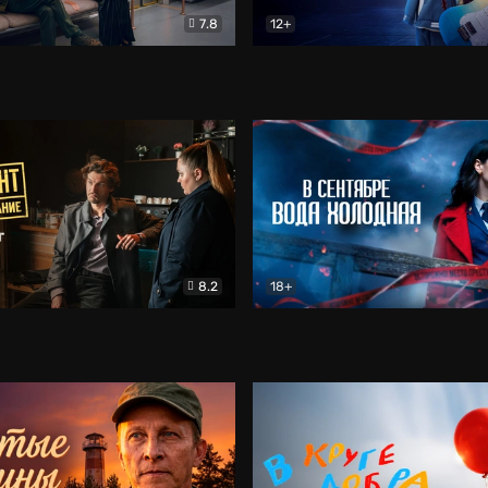
7.8
12+
Соло
Документальный
Двойная жизнь Ми
Комед
8.2
18+
на расследование. Тайный враг
Детектив
В сентябре вода холодная
Детектив