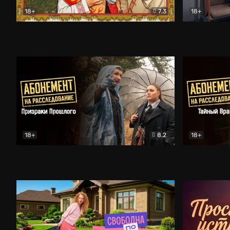
18+
7.3
18+
Очень древняя Русь
Комедия
Поколение 
18+
8.2
18+
Абонемент на расследование. Призраки прошлого
Абонемент 