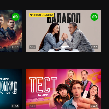
Дети перемен
Драма
ФИНАЛ СЕЗОНА
8.1
18+
7.6
тив
Балабол
Детектив
7.6
18+
6.6