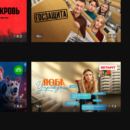
8.0
18+
8.6
вик
Госзащита
Комедия
8.5
16+
7.3
ектив
Люба Управдом
Комедия