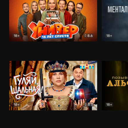
18+
8.6
18+
Универ. 15 лет спустя
Комедия
Менталист
18+
8.7
18+
Гуляй, шальная!
Комедия
Позывной 