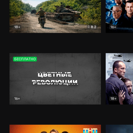
18+
8.2
16+
Дороги небесные
Документальный
Зенит навс
БЕСПЛАТНО
16+
18+
Цветные революции
Документальный
Возмездие