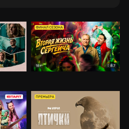
ФИНАЛ СЕЗОНА
18+
8.7
тальный
Вторая жизнь Сергеича
Комедия
ПРЕМЬЕРА