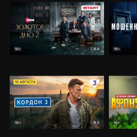
18+
8.4
18+
Золотое дно
Драма
Мошенник
10 АВГУСТА
18+
8.3
16+