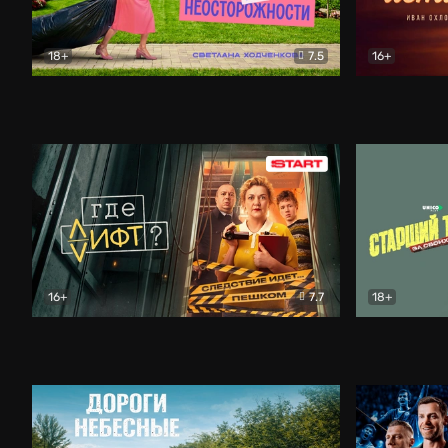
18+
7.5
16+
Свободна по неосторожности
Комедия
Простые и
16+
7.7
18+
Где лифт?
Комедия
Старший т