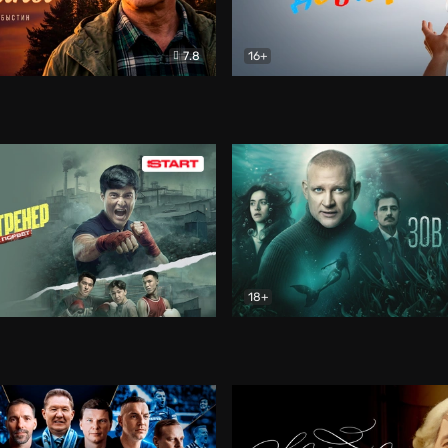
7.8
16+
стины
Драма
В круге добра
Документа
18+
ренер
Драма
Зов русалки
Детектив