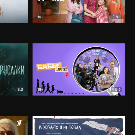
16+
8.1
льный
Папины дочки. Новые
Комедия
8.3
18+
8.6
Бабье царство
Детектив