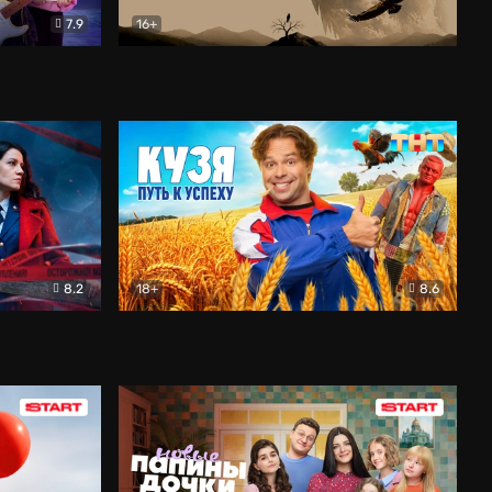
7.9
16+
ия
Птички
Документальный
8.2
18+
8.6
Детектив
Кузя. Путь к успеху
Комедия