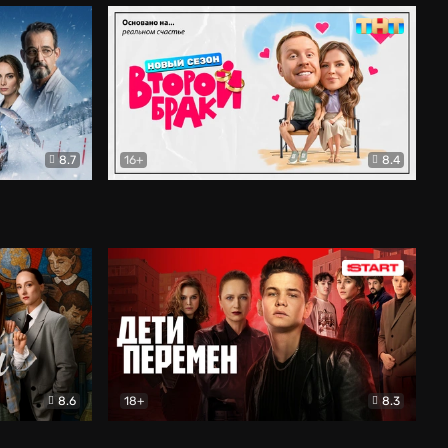
8.7
16+
8.4
ама
Второй брак
Комедия
8.6
18+
8.3