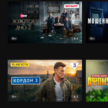
18+
8.4
18+
Золотое дно
Драма
Мошенник
10 АВГУСТА
18+
8.3
16+