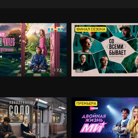
ФИНАЛ СЕЗОНА
7.3
18+
ране Чудес. Безумные приключения
Со всеми бывает
Фэнтези
Докумен
ПРЕМЬЕРА