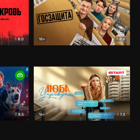
8.0
18+
8.6
вик
Госзащита
Комедия
8.5
16+
7.3
ектив
Люба Управдом
Комедия