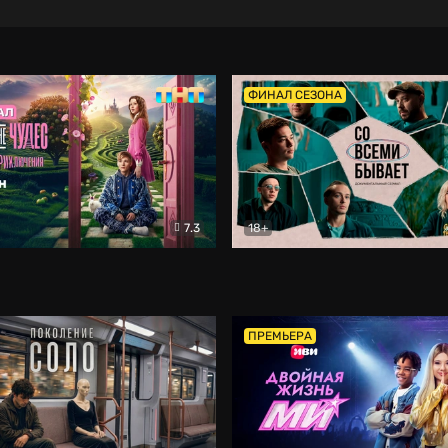
ФИНАЛ СЕЗОНА
7.3
18+
ране Чудес. Безумные приключения
Со всеми бывает
Фэнтези
Докумен
ПРЕМЬЕРА