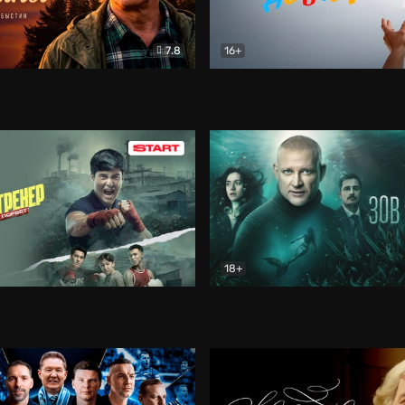
7.8
16+
стины
Драма
В круге добра
Документа
18+
ренер
Драма
Зов русалки
Детектив