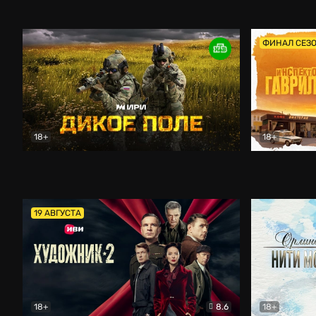
Кордон
Боевик
Афоня (202
ФИНАЛ СЕЗ
18+
18+
Дикое поле
Документальный
Инспектор 
19 АВГУСТА
18+
8.6
18+