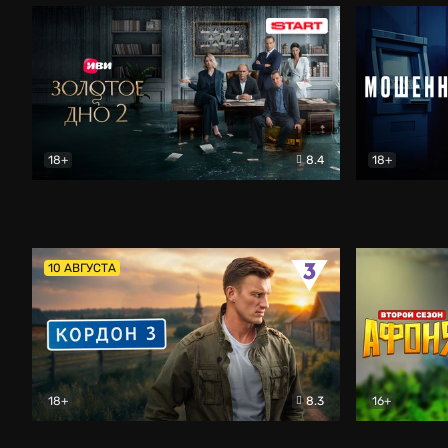
18+
8.4
18+
Золотое дно
Драма
Мошенник
10 АВГУСТА
18+
8.3
16+