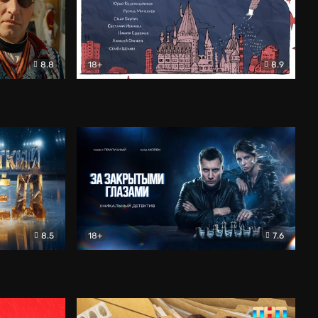
8.8
18+
8.9
ама
В «Хогвартс» я не попал
Документальный
8.5
18+
7.6
ьный
За закрытыми глазами
Детектив