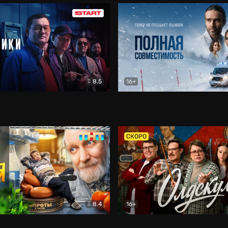
8.5
16+
и
Детектив
Полная совместимость
Др
СКОРО
8.4
16+