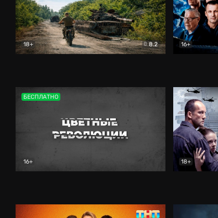
18+
8.2
16+
Дороги небесные
Документальный
Зенит навс
БЕСПЛАТНО
16+
18+
Цветные революции
Документальный
Возмездие