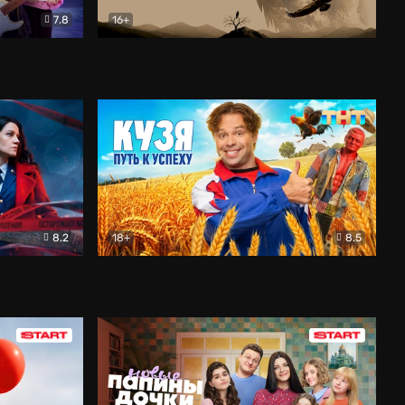
7.8
16+
ия
Птички
Документальный
8.2
18+
8.5
Детектив
Кузя. Путь к успеху
Комедия