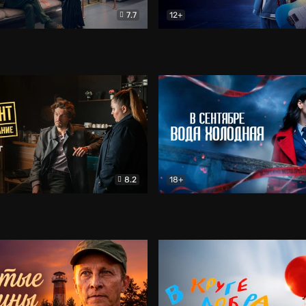
7.7
12+
Соло
Документальный
Двойная жизнь Ми
Комед
8.2
18+
на расследование. Тайный враг
Детектив
В сентябре вода холодная
Детектив