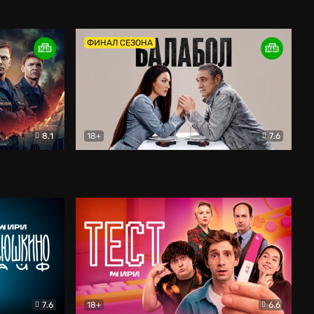
Дети перемен
Драма
ФИНАЛ СЕЗОНА
8.1
18+
7.6
тив
Балабол
Детектив
7.6
18+
6.6