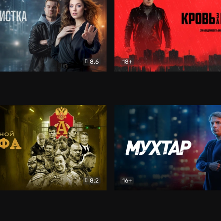
8.6
18+
ка
Детектив
Кровь за кровь (2026)
Бое
8.2
16+
«Альфа»
Боевик
Мухтар. Он вернулся
Дет