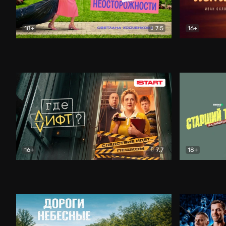
18+
7.5
16+
Свободна по неосторожности
Комедия
Простые и
16+
7.7
18+
Где лифт?
Комедия
Старший т