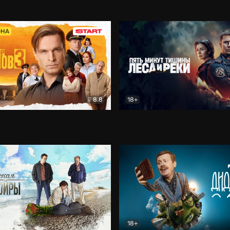
5)
Комедия
Олдскул
Комедия
ОНА
8.8
18+
Гаврилов
Комедия
Пять минут тишины
Детек
18+