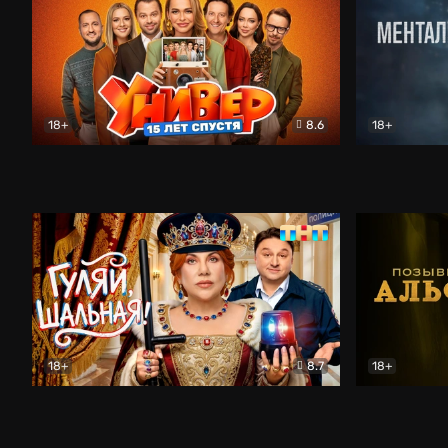
18+
8.6
18+
Универ. 15 лет спустя
Комедия
Менталист
18+
8.7
18+
Гуляй, шальная!
Комедия
Позывной 