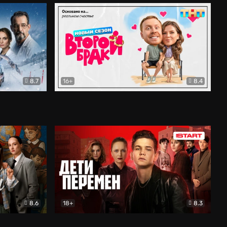
8.7
16+
8.4
ама
Второй брак
Комедия
8.6
18+
8.3