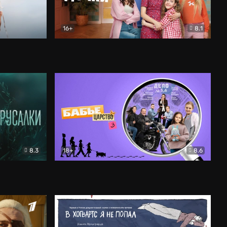
16+
8.1
льный
Папины дочки. Новые
Комедия
8.3
18+
8.6
Бабье царство
Детектив