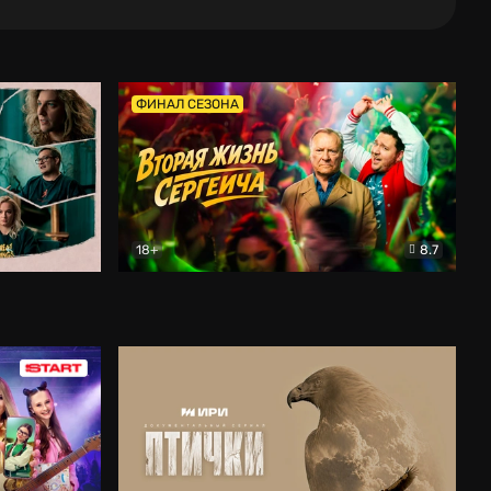
ФИНАЛ СЕЗОНА
18+
8.7
тальный
Вторая жизнь Сергеича
Комедия