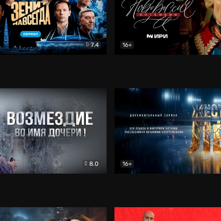
7.4
16+
егда. Сериал
Документальный
Новороссия. Потёмкин
Др
8.0
16+
Боевик
Жёсткий лёд
Документал