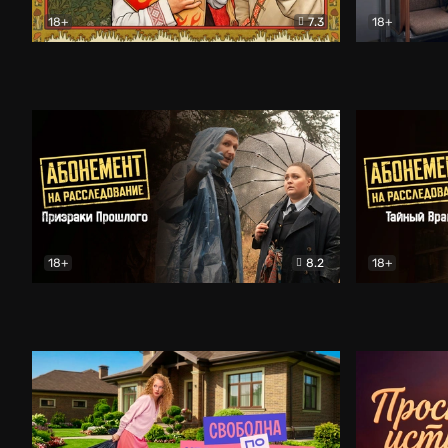
18+
7.3
18+
Очень древняя Русь
Комедия
Поколение 
18+
8.2
18+
Абонемент на расследование. Призраки прошлого
Абонемент 