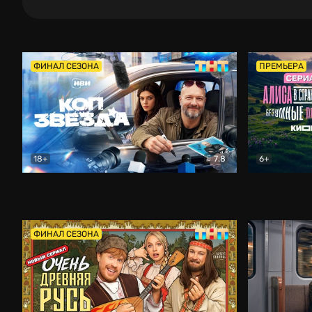
ФИНАЛ СЕЗОНА
ПРЕМЬЕРА
18+
7.8
6+
Коп-звезда
Комедия
Алиса в Ст
ФИНАЛ СЕЗОНА