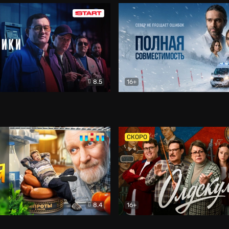
8.5
16+
и
Детектив
Полная совместимость
Др
СКОРО
8.4
16+