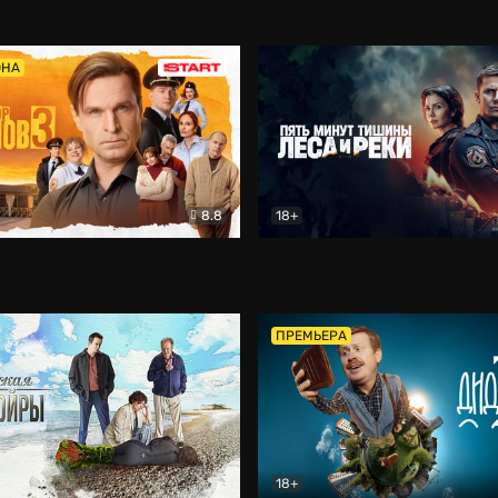
5)
Комедия
Олдскул
Комедия
ОНА
8.8
18+
Гаврилов
Комедия
Пять минут тишины
Детек
ПРЕМЬЕРА
18+