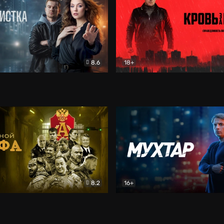
8.6
18+
ка
Детектив
Кровь за кровь (2026)
Бое
8.2
16+
«Альфа»
Боевик
Мухтар. Он вернулся
Дет