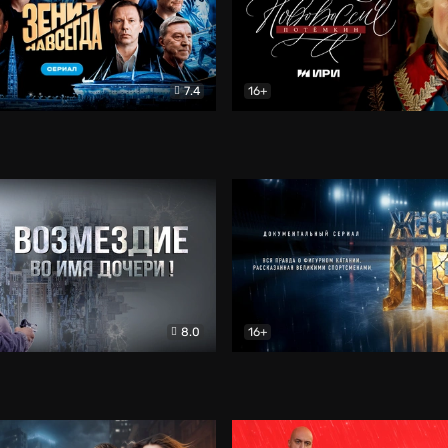
7.4
16+
егда. Сериал
Документальный
Новороссия. Потёмкин
Др
8.0
16+
Боевик
Жёсткий лёд
Документал