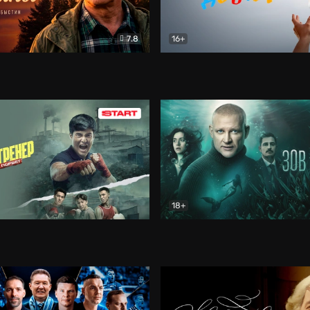
7.8
16+
стины
Драма
В круге добра
Документа
18+
ренер
Драма
Зов русалки
Детектив