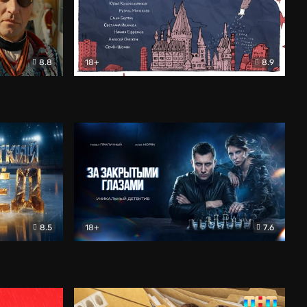
8.8
18+
8.9
ама
В «Хогвартс» я не попал
Документальный
8.5
18+
7.6
ьный
За закрытыми глазами
Детектив