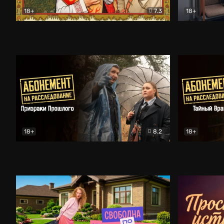
18+
7.3
18+
Очень древняя Русь
Комедия
Поколение 
18+
8.2
18+
Абонемент на расследование. Призраки прошлого
Абонемент 