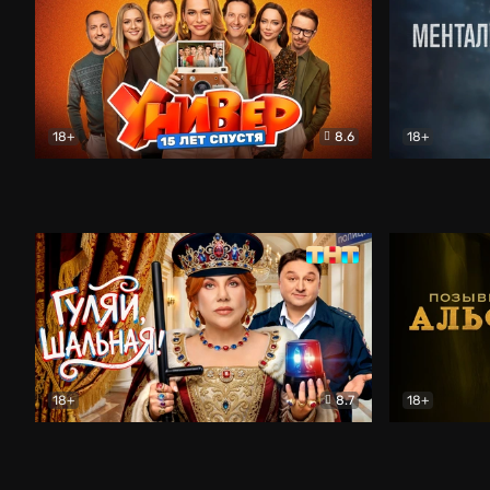
18+
8.6
18+
Универ. 15 лет спустя
Комедия
Менталист
18+
8.7
18+
Гуляй, шальная!
Комедия
Позывной 