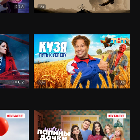
7.8
16+
ия
Птички
Документальный
8.2
18+
8.6
Детектив
Кузя. Путь к успеху
Комедия