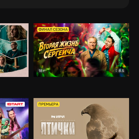
ФИНАЛ СЕЗОНА
18+
8.5
тальный
Вторая жизнь Сергеича
Комедия
ПРЕМЬЕРА