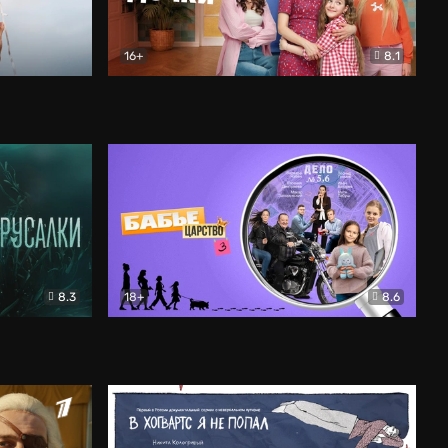
16+
8.1
льный
Папины дочки. Новые
Комедия
8.3
18+
8.6
Бабье царство
Детектив