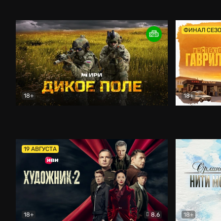
Кордон
Боевик
Афоня (202
ФИНАЛ СЕЗ
18+
18+
Дикое поле
Документальный
Инспектор 
19 АВГУСТА
18+
8.6
18+