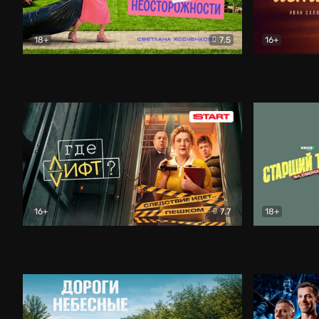
18+
7.5
16+
Свободна по неосторожности
Комедия
Простые и
16+
7.7
18+
Где лифт?
Комедия
Старший т