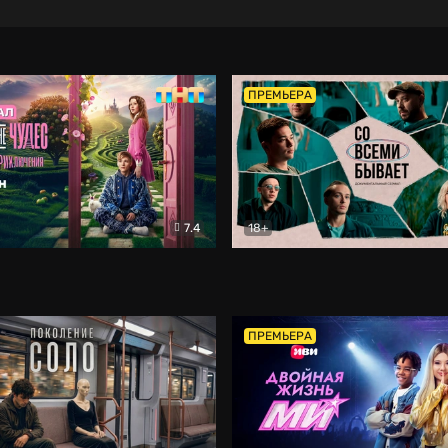
ПРЕМЬЕРА
7.4
18+
ране Чудес. Безумные приключения
Со всеми бывает
Фэнтези
Докумен
ПРЕМЬЕРА