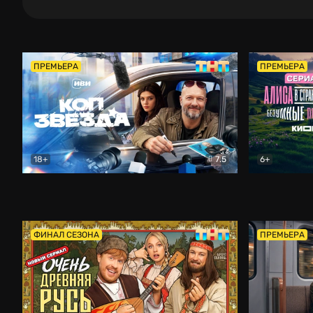
ПРЕМЬЕРА
ПРЕМЬЕРА
18+
7.5
6+
Коп-звезда
Комедия
Алиса в Ст
ФИНАЛ СЕЗОНА
ПРЕМЬЕРА