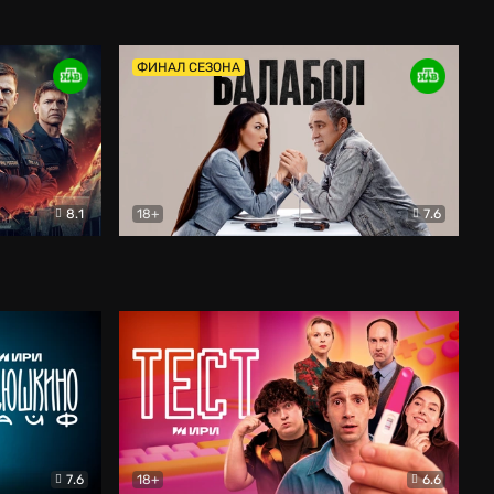
Дети перемен
Драма
ФИНАЛ СЕЗОНА
8.1
18+
7.6
тив
Балабол
Детектив
7.6
18+
6.6