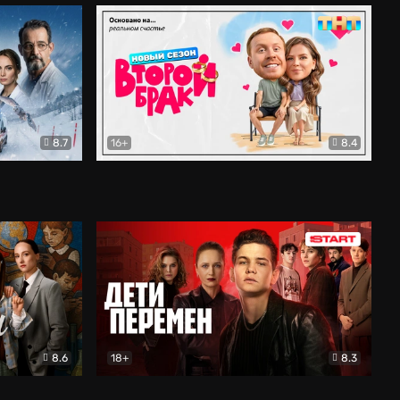
8.7
16+
8.4
ама
Второй брак
Комедия
8.6
18+
8.3