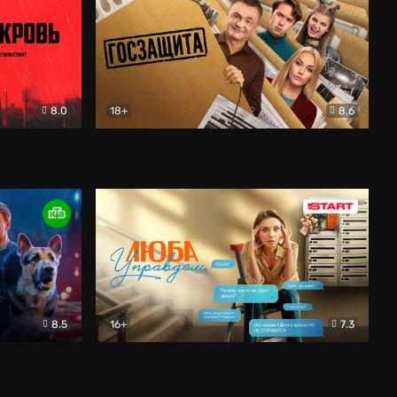
8.0
18+
8.6
вик
Госзащита
Комедия
8.5
16+
7.3
ектив
Люба Управдом
Комедия