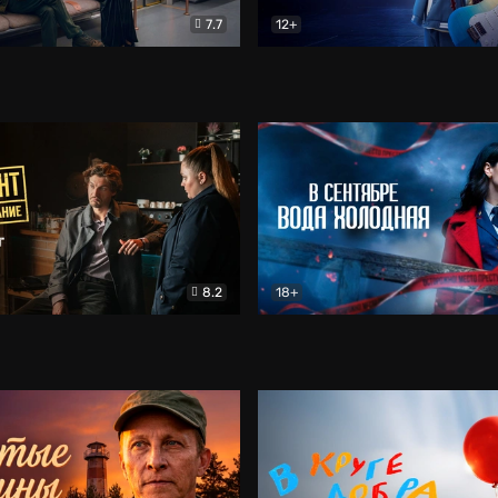
7.7
12+
Соло
Документальный
Двойная жизнь Ми
Комед
8.2
18+
на расследование. Тайный враг
Детектив
В сентябре вода холодная
Детектив