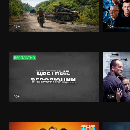
18+
16+
Дороги небесные
Документальный
Зенит навс
БЕСПЛАТНО
16+
18+
Цветные революции
Документальный
Возмездие