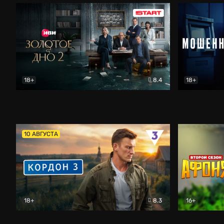
18+
8.4
18+
Золотое дно
Драма
Мошенник
10 АВГУСТА
18+
8.3
16+