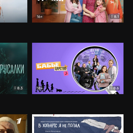
16+
8.1
льный
Папины дочки. Новые
Комедия
8.3
18+
8.6
Бабье царство
Детектив