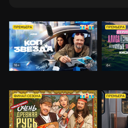
ПРЕМЬЕРА
ПРЕМЬЕРА
18+
7.5
6+
Коп-звезда
Комедия
Алиса в Ст
ФИНАЛ СЕЗОНА
ПРЕМЬЕРА