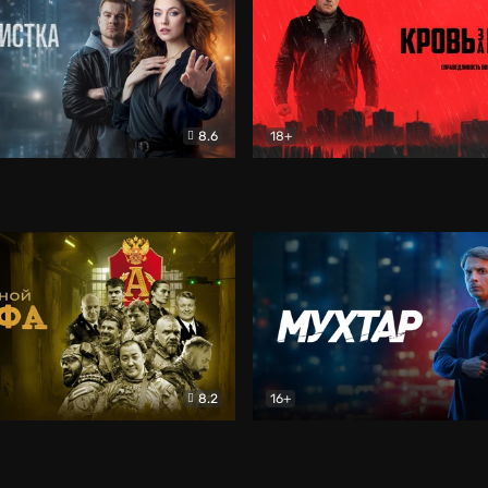
8.6
18+
ка
Детектив
Кровь за кровь (2026)
Бое
8.2
16+
«Альфа»
Боевик
Мухтар. Он вернулся
Дет