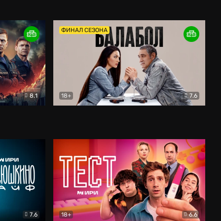
Дети перемен
Драма
ФИНАЛ СЕЗОНА
8.1
18+
7.6
тив
Балабол
Детектив
7.6
18+
6.6