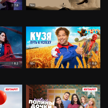
7.8
16+
ия
Птички
Документальный
8.2
18+
8.6
Детектив
Кузя. Путь к успеху
Комедия