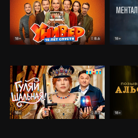
18+
8.6
18+
Универ. 15 лет спустя
Комедия
Менталист
18+
8.7
18+
Гуляй, шальная!
Комедия
Позывной 