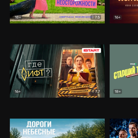
18+
7.5
16+
Свободна по неосторожности
Комедия
Простые и
16+
7.7
18+
Где лифт?
Комедия
Старший т