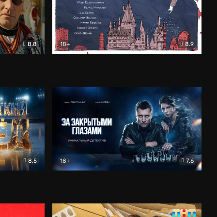
8.8
18+
8.9
ама
В «Хогвартс» я не попал
Документальный
8.5
18+
7.6
ьный
За закрытыми глазами
Детектив