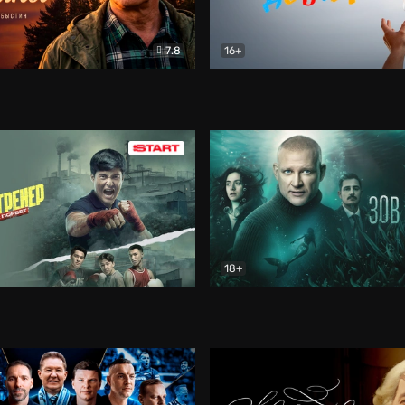
7.8
16+
стины
Драма
В круге добра
Документа
18+
ренер
Драма
Зов русалки
Детектив