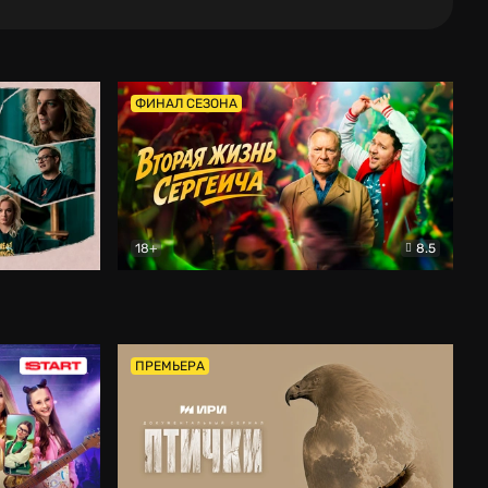
ФИНАЛ СЕЗОНА
18+
8.5
тальный
Вторая жизнь Сергеича
Комедия
ПРЕМЬЕРА