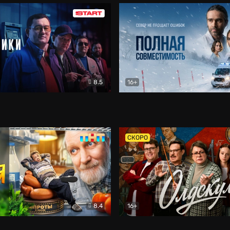
8.5
16+
и
Детектив
Полная совместимость
Др
СКОРО
8.4
16+