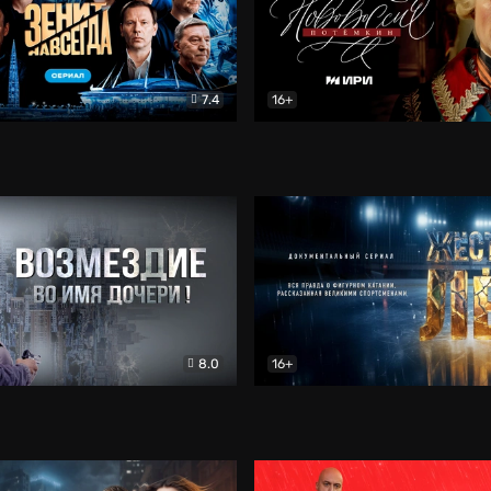
7.4
16+
егда. Сериал
Документальный
Новороссия. Потёмкин
Др
8.0
16+
Боевик
Жёсткий лёд
Документал