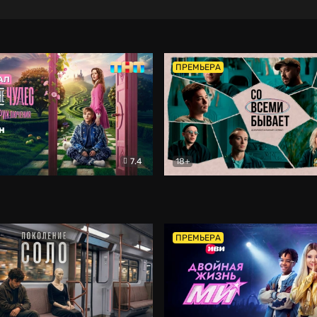
ПРЕМЬЕРА
7.4
18+
ране Чудес. Безумные приключения
Со всеми бывает
Фэнтези
Докумен
ПРЕМЬЕРА