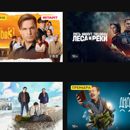
5)
Комедия
Олдскул
Комедия
ОНА
8.8
18+
Гаврилов
Комедия
Пять минут тишины
Детек
ПРЕМЬЕРА
18+