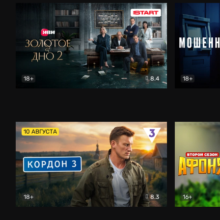
18+
8.4
18+
Золотое дно
Драма
Мошенник
10 АВГУСТА
18+
8.3
16+