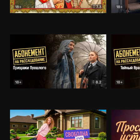
18+
7.3
18+
Очень древняя Русь
Комедия
Поколение 
18+
8.2
18+
Абонемент на расследование. Призраки прошлого
Абонемент 