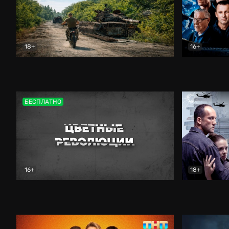
18+
16+
Дороги небесные
Документальный
Зенит навс
БЕСПЛАТНО
16+
18+
Цветные революции
Документальный
Возмездие