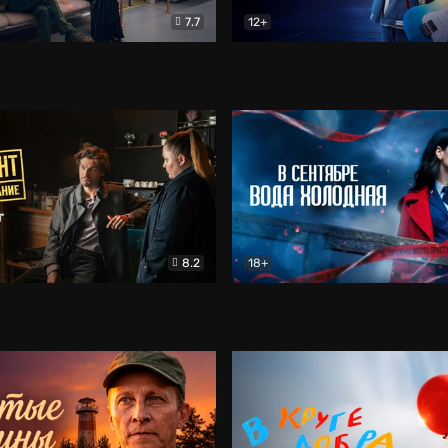
7.7
12+
Соло
Документальный
Двойная жизнь Ми
Комед
8.2
18+
на расследование. Тайный враг
Детектив
В сентябре вода холодная
Детектив