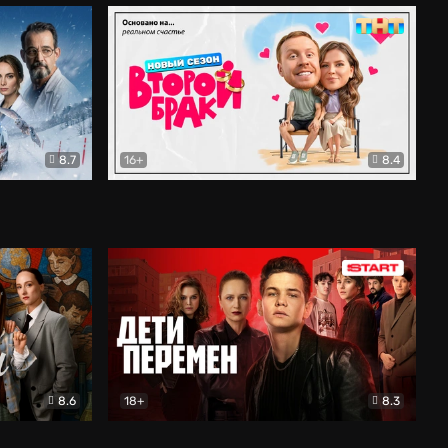
8.7
16+
8.4
ама
Второй брак
Комедия
8.6
18+
8.3