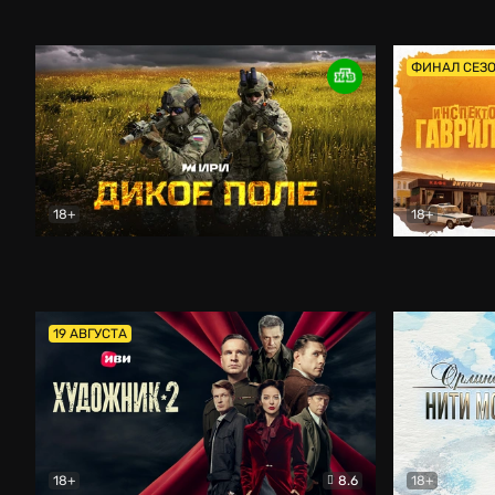
Кордон
Боевик
Афоня (202
ФИНАЛ СЕЗ
18+
18+
Дикое поле
Документальный
Инспектор 
19 АВГУСТА
18+
8.6
18+