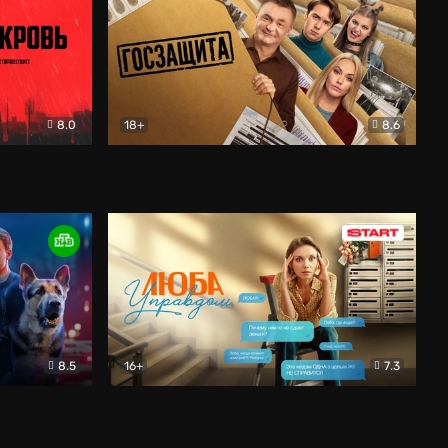
8.0
18+
8.6
вик
Госзащита
Комедия
8.5
16+
7.3
ектив
Люба Управдом
Комедия