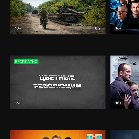
18+
8.2
16+
Дороги небесные
Документальный
Зенит навс
БЕСПЛАТНО
16+
18+
Цветные революции
Документальный
Возмездие