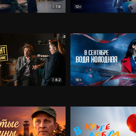
7.8
12+
Соло
Документальный
Двойная жизнь Ми
Комед
8.2
18+
на расследование. Тайный враг
Детектив
В сентябре вода холодная
Детектив