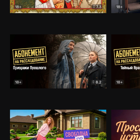
18+
7.3
18+
Очень древняя Русь
Комедия
Поколение 
18+
8.2
18+
Абонемент на расследование. Призраки прошлого
Абонемент 