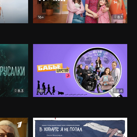
16+
8.1
льный
Папины дочки. Новые
Комедия
8.3
18+
8.6
Бабье царство
Детектив