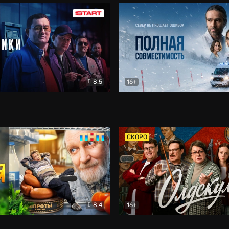
8.5
16+
и
Детектив
Полная совместимость
Др
СКОРО
8.4
16+