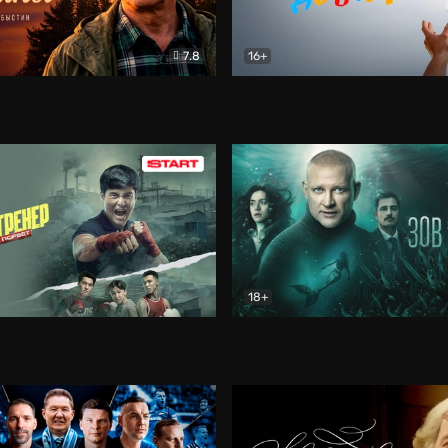
7.8
16+
стины
Драма
В круге добра
Документа
18+
ренер
Драма
Зов русалки
Детектив