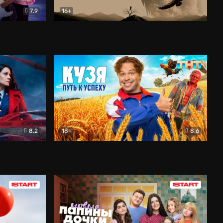
7.9
16+
ия
Птички
Документальный
8.2
18+
8.6
Детектив
Кузя. Путь к успеху
Комедия