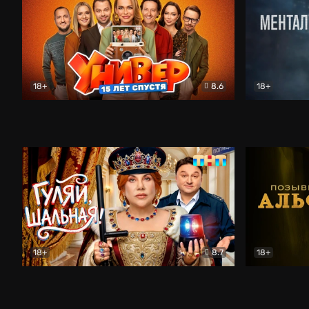
18+
8.6
18+
Универ. 15 лет спустя
Комедия
Менталист
18+
8.7
18+
Гуляй, шальная!
Комедия
Позывной 