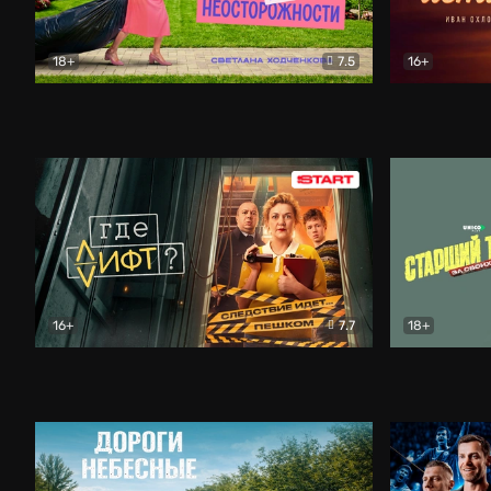
18+
7.5
16+
Свободна по неосторожности
Комедия
Простые и
16+
7.7
18+
Где лифт?
Комедия
Старший т