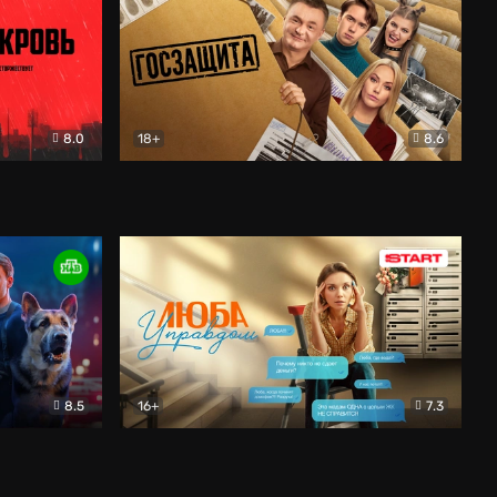
8.0
18+
8.6
вик
Госзащита
Комедия
8.5
16+
7.3
ектив
Люба Управдом
Комедия