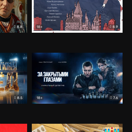
8.8
18+
8.9
ама
В «Хогвартс» я не попал
Документальный
8.5
18+
7.6
ьный
За закрытыми глазами
Детектив