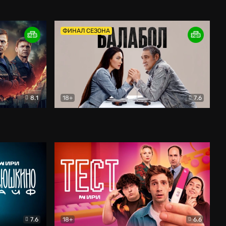
Дети перемен
Драма
ФИНАЛ СЕЗОНА
8.1
18+
7.6
тив
Балабол
Детектив
7.6
18+
6.6