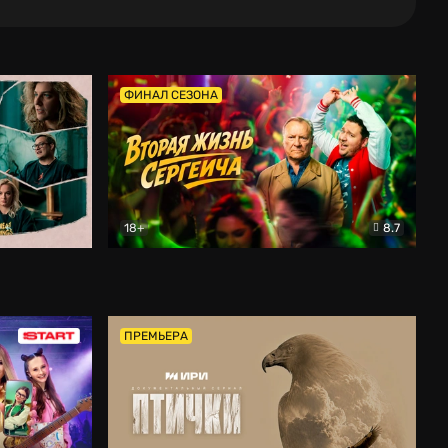
ФИНАЛ СЕЗОНА
18+
8.7
тальный
Вторая жизнь Сергеича
Комедия
ПРЕМЬЕРА