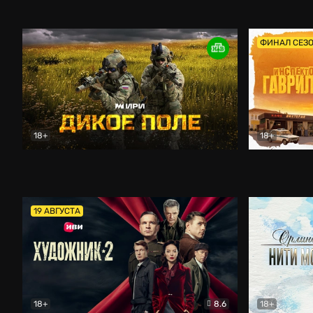
Кордон
Боевик
Афоня (202
ФИНАЛ СЕЗ
18+
18+
Дикое поле
Документальный
Инспектор 
19 АВГУСТА
18+
8.6
18+