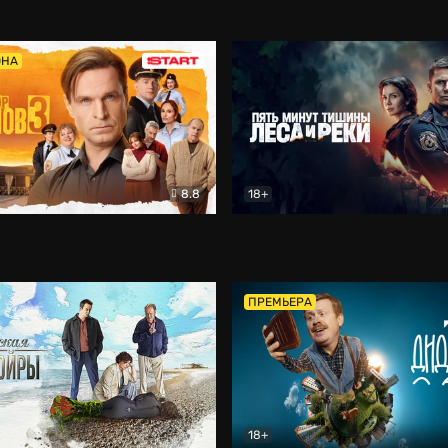
5)
Комедия
Олдскул
Комедия
ОНА
8.8
18+
Гаврилов
Комедия
Пять минут тишины
Детек
ПРЕМЬЕРА
18+