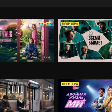
ПРЕМЬЕРА
7.3
18+
ране Чудес. Безумные приключения
Со всеми бывает
Фэнтези
Докумен
ПРЕМЬЕРА