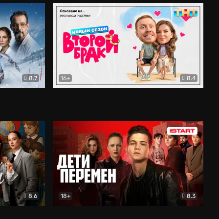
8.7
16+
8.4
ама
Второй брак
Комедия
8.6
18+
8.3