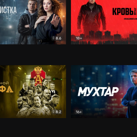
8.6
18+
ка
Детектив
Кровь за кровь (2026)
Бое
8.2
16+
«Альфа»
Боевик
Мухтар. Он вернулся
Дет