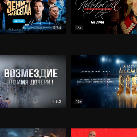
7.4
16+
егда. Сериал
Документальный
Новороссия. Потёмкин
Др
8.0
16+
Боевик
Жёсткий лёд
Документал