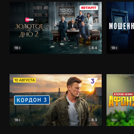
18+
8.4
18+
Золотое дно
Драма
Мошенник
10 АВГУСТА
18+
8.3
16+