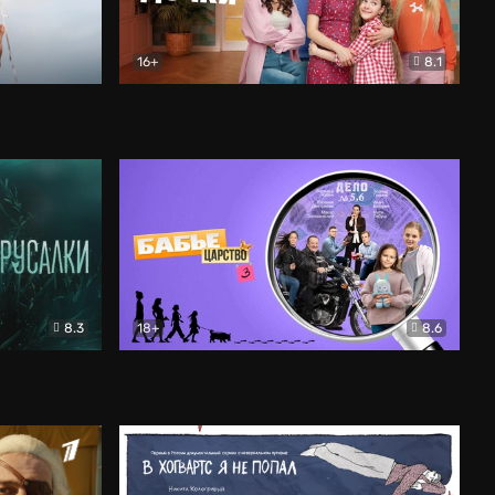
16+
8.1
льный
Папины дочки. Новые
Комедия
8.3
18+
8.6
Бабье царство
Детектив