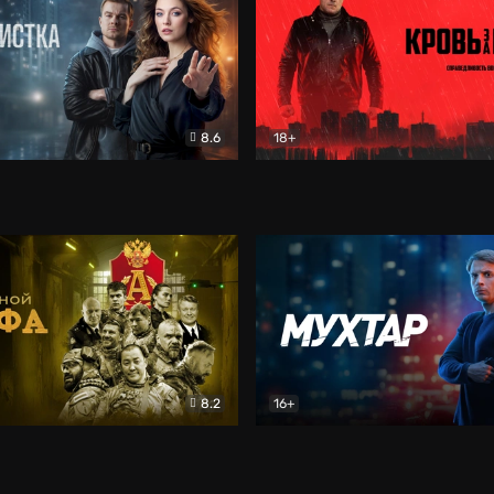
8.6
18+
ка
Детектив
Кровь за кровь (2026)
Бое
8.2
16+
«Альфа»
Боевик
Мухтар. Он вернулся
Дет