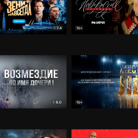
7.4
16+
егда. Сериал
Документальный
Новороссия. Потёмкин
Др
8.0
16+
Боевик
Жёсткий лёд
Документал