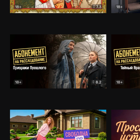
18+
7.3
18+
Очень древняя Русь
Комедия
Поколение 
18+
8.2
18+
Абонемент на расследование. Призраки прошлого
Абонемент 