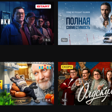
8.5
16+
и
Детектив
Полная совместимость
Др
СКОРО
8.4
16+