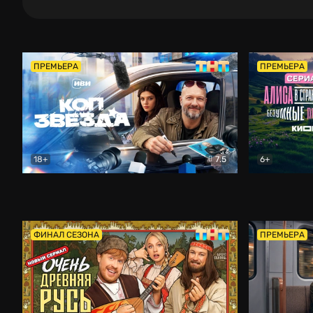
ПРЕМЬЕРА
ПРЕМЬЕРА
18+
7.5
6+
Коп-звезда
Комедия
Алиса в Ст
ФИНАЛ СЕЗОНА
ПРЕМЬЕРА