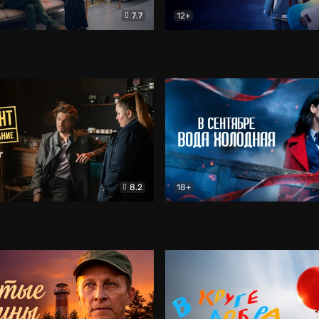
7.7
12+
Соло
Документальный
Двойная жизнь Ми
Комед
8.2
18+
на расследование. Тайный враг
Детектив
В сентябре вода холодная
Детектив