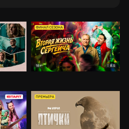
ФИНАЛ СЕЗОНА
18+
8.5
тальный
Вторая жизнь Сергеича
Комедия
ПРЕМЬЕРА