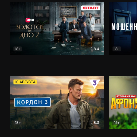
18+
8.4
18+
Золотое дно
Драма
Мошенник
10 АВГУСТА
18+
8.3
16+