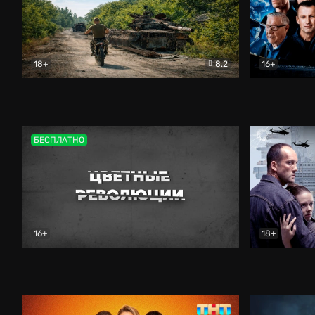
18+
8.2
16+
Дороги небесные
Документальный
Зенит навс
БЕСПЛАТНО
16+
18+
Цветные революции
Документальный
Возмездие