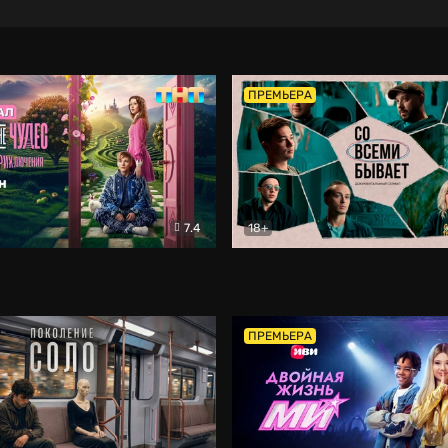
ПРЕМЬЕРА
7.4
18+
ране Чудес. Безумные приключения
Со всеми бывает
Фэнтези
Докумен
ПРЕМЬЕРА