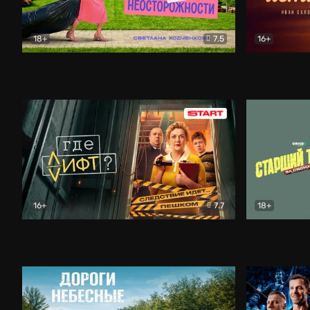
18+
7.5
16+
Свободна по неосторожности
Комедия
Простые и
16+
7.7
18+
Где лифт?
Комедия
Старший т