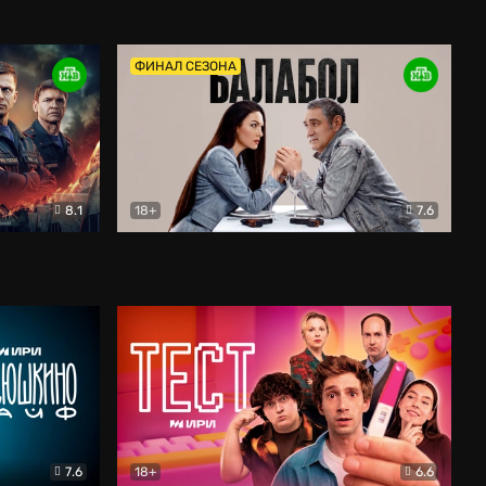
Дети перемен
Драма
ФИНАЛ СЕЗОНА
8.1
18+
7.6
тив
Балабол
Детектив
7.6
18+
6.6