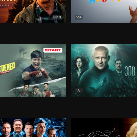
7.8
16+
стины
Драма
В круге добра
Документа
18+
ренер
Драма
Зов русалки
Детектив