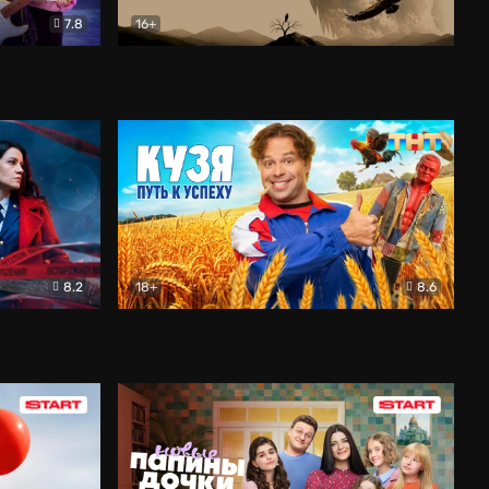
7.8
16+
ия
Птички
Документальный
8.2
18+
8.6
Детектив
Кузя. Путь к успеху
Комедия