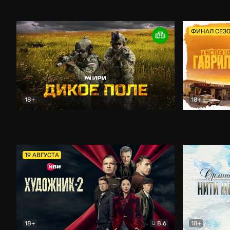
Кордон
Боевик
Афоня (202
ФИНАЛ СЕЗ
18+
18+
Дикое поле
Документальный
Инспектор 
19 АВГУСТА
18+
8.6
18+