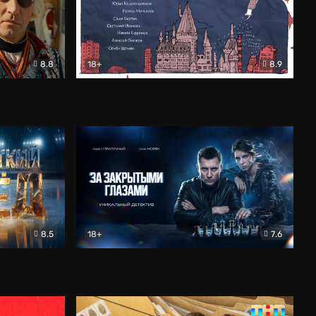
8.8
18+
8.9
ама
В «Хогвартс» я не попал
Документальный
8.5
18+
7.6
ьный
За закрытыми глазами
Детектив