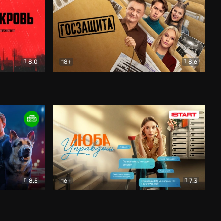
8.0
18+
8.6
вик
Госзащита
Комедия
8.5
16+
7.3
ектив
Люба Управдом
Комедия