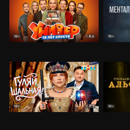
18+
8.6
18+
Универ. 15 лет спустя
Комедия
Менталист
18+
8.7
18+
Гуляй, шальная!
Комедия
Позывной 