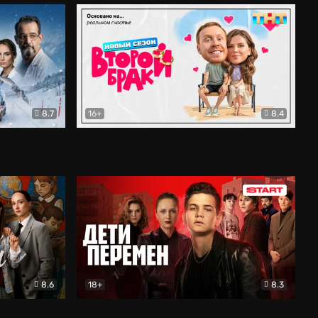
8.7
16+
8.4
ама
Второй брак
Комедия
8.6
18+
8.3