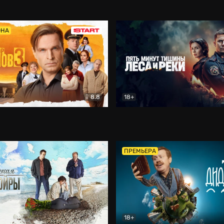
5)
Комедия
Олдскул
Комедия
ОНА
8.8
18+
Гаврилов
Комедия
Пять минут тишины
Детек
ПРЕМЬЕРА
18+