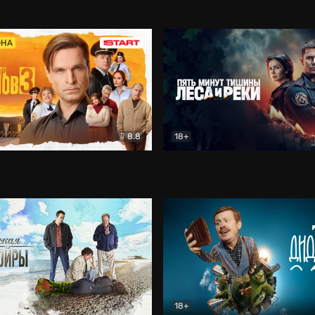
5)
Комедия
Олдскул
Комедия
ОНА
8.8
18+
Гаврилов
Комедия
Пять минут тишины
Детек
18+