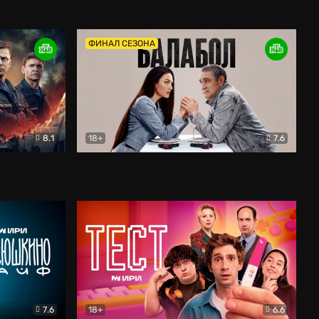
Дети перемен
Драма
ФИНАЛ СЕЗОНА
8.1
18+
7.6
тив
Балабол
Детектив
7.6
18+
6.6