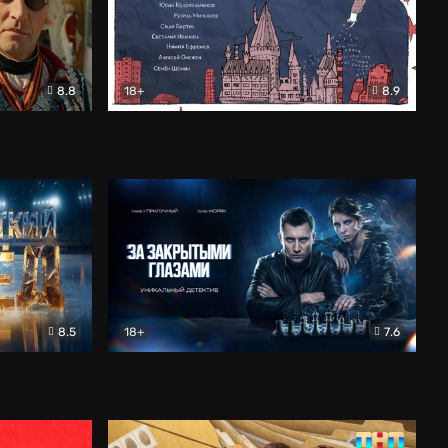
8.8
18+
8.9
ама
В «Хогвартс» я не попал
Документальный
8.5
18+
7.6
ьный
За закрытыми глазами
Детектив