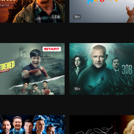
7.8
16+
стины
Драма
В круге добра
Документа
18+
ренер
Драма
Зов русалки
Детектив