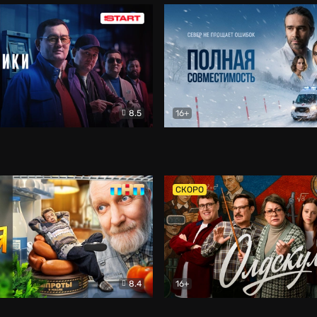
8.5
16+
и
Детектив
Полная совместимость
Др
СКОРО
8.4
16+