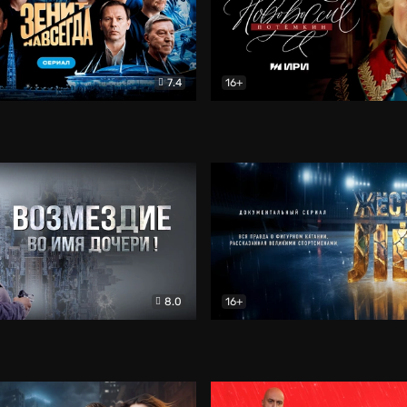
7.4
16+
егда. Сериал
Документальный
Новороссия. Потёмкин
Др
8.0
16+
Боевик
Жёсткий лёд
Документал