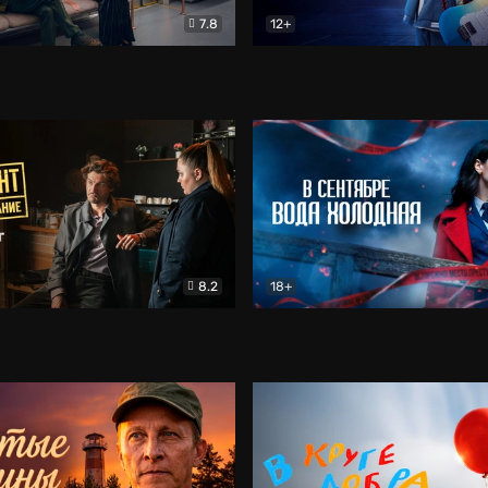
7.8
12+
Соло
Документальный
Двойная жизнь Ми
Комед
8.2
18+
на расследование. Тайный враг
Детектив
В сентябре вода холодная
Детектив