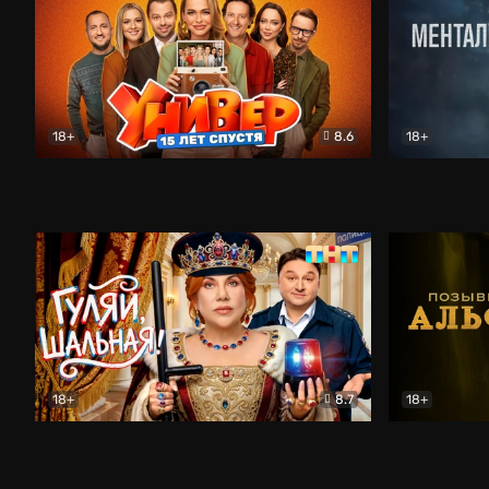
18+
8.6
18+
Универ. 15 лет спустя
Комедия
Менталист
18+
8.7
18+
Гуляй, шальная!
Комедия
Позывной 