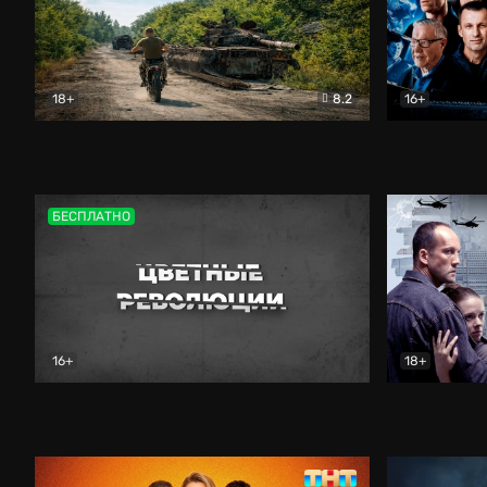
18+
8.2
16+
Дороги небесные
Документальный
Зенит навс
БЕСПЛАТНО
16+
18+
Цветные революции
Документальный
Возмездие