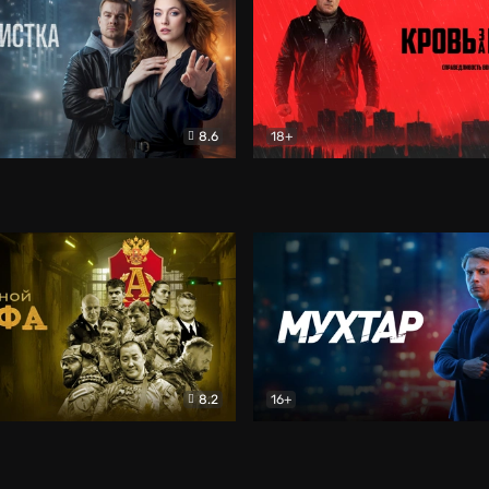
8.6
18+
ка
Детектив
Кровь за кровь (2026)
Бое
8.2
16+
«Альфа»
Боевик
Мухтар. Он вернулся
Дет