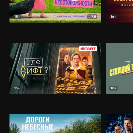
18+
7.5
16+
Свободна по неосторожности
Комедия
Простые и
16+
7.7
18+
Где лифт?
Комедия
Старший т