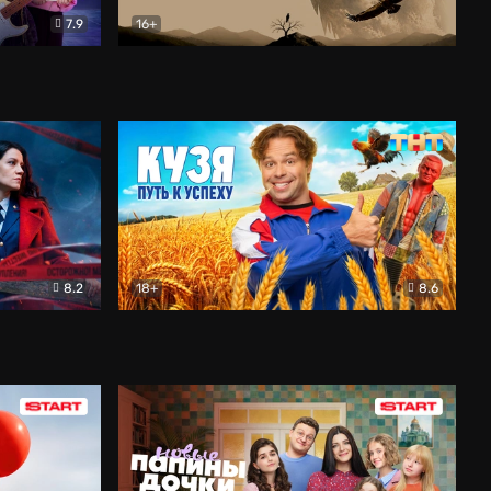
7.9
16+
ия
Птички
Документальный
8.2
18+
8.6
Детектив
Кузя. Путь к успеху
Комедия