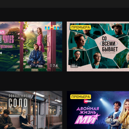
ПРЕМЬЕРА
7.4
18+
ране Чудес. Безумные приключения
Со всеми бывает
Фэнтези
Докумен
ПРЕМЬЕРА