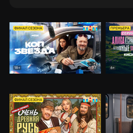
ФИНАЛ СЕЗОНА
ПРЕМЬЕРА
18+
7.7
6+
Коп-звезда
Комедия
Алиса в Ст
ФИНАЛ СЕЗОНА