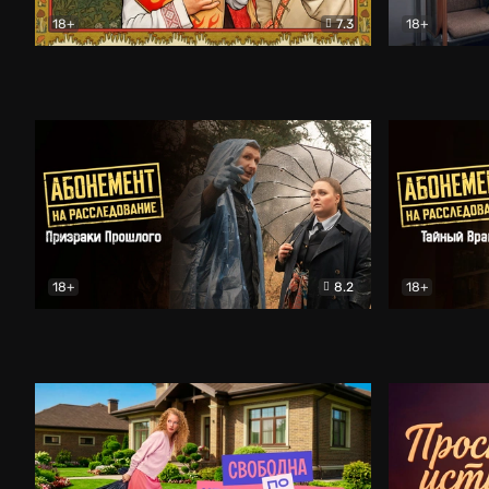
18+
7.3
18+
Очень древняя Русь
Комедия
Поколение 
18+
8.2
18+
Абонемент на расследование. Призраки прошлого
Абонемент 