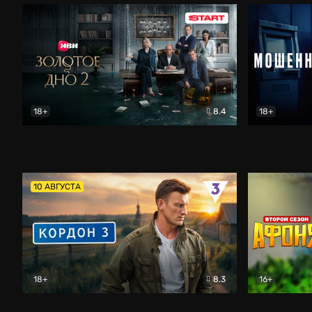
18+
8.4
18+
Золотое дно
Драма
Мошенник
10 АВГУСТА
18+
8.3
16+