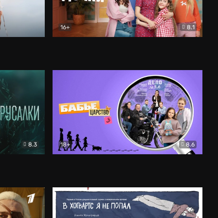
16+
8.1
льный
Папины дочки. Новые
Комедия
8.3
18+
8.6
Бабье царство
Детектив