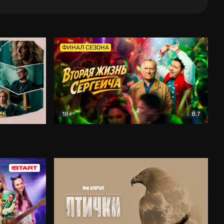
ФИНАЛ СЕЗОНА
18+
8.7
тальный
Вторая жизнь Сергеича
Комедия