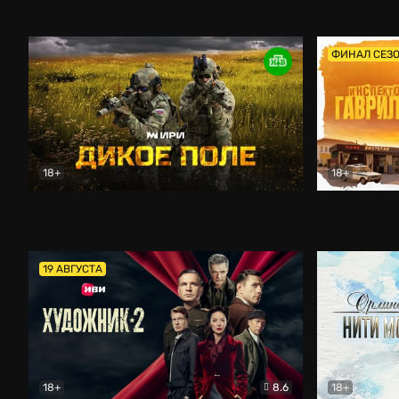
Кордон
Боевик
Афоня (202
ФИНАЛ СЕЗ
18+
18+
Дикое поле
Документальный
Инспектор 
19 АВГУСТА
18+
8.6
18+