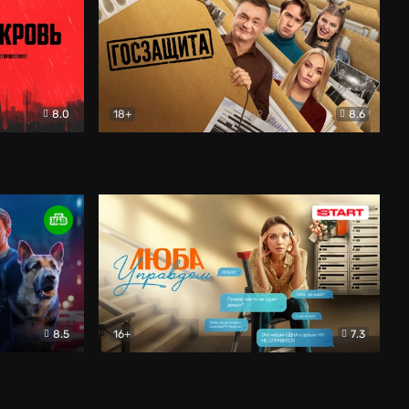
8.0
18+
8.6
вик
Госзащита
Комедия
8.5
16+
7.3
ектив
Люба Управдом
Комедия