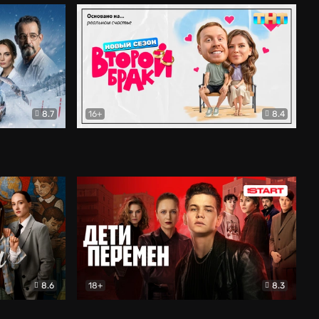
8.7
16+
8.4
ама
Второй брак
Комедия
8.6
18+
8.3