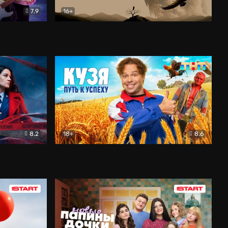
7.9
16+
ия
Птички
Документальный
8.2
18+
8.6
Детектив
Кузя. Путь к успеху
Комедия