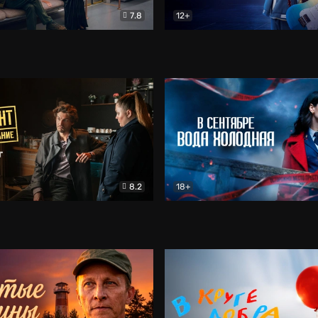
7.8
12+
Соло
Документальный
Двойная жизнь Ми
Комед
8.2
18+
на расследование. Тайный враг
Детектив
В сентябре вода холодная
Детектив