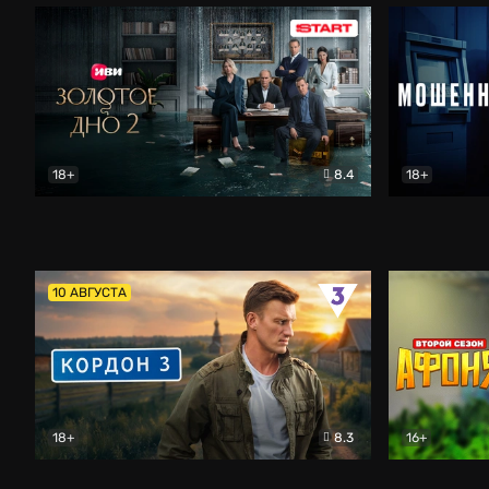
18+
8.4
18+
Золотое дно
Драма
Мошенник
10 АВГУСТА
18+
8.3
16+