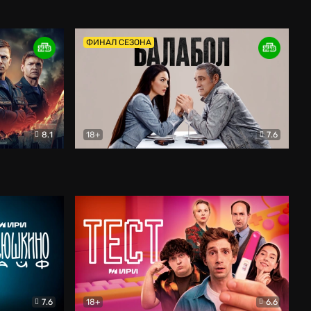
Дети перемен
Драма
ФИНАЛ СЕЗОНА
8.1
18+
7.6
тив
Балабол
Детектив
7.6
18+
6.6