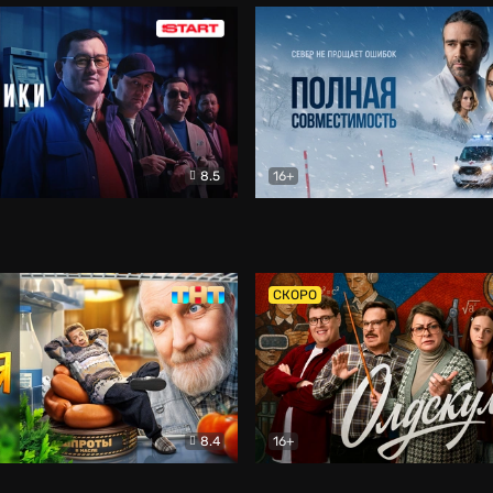
8.5
16+
и
Детектив
Полная совместимость
Др
СКОРО
8.4
16+