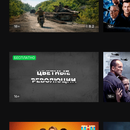
18+
8.2
16+
Дороги небесные
Документальный
Зенит навс
БЕСПЛАТНО
16+
18+
Цветные революции
Документальный
Возмездие