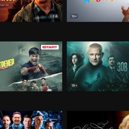
7.8
16+
стины
Драма
В круге добра
Документа
18+
ренер
Драма
Зов русалки
Детектив