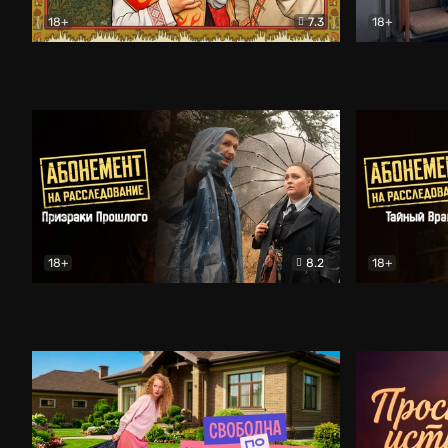
18+
7.3
18+
Очень древняя Русь
Комедия
Поколение 
18+
8.2
18+
Абонемент на расследование. Призраки прошлого
Абонемент 