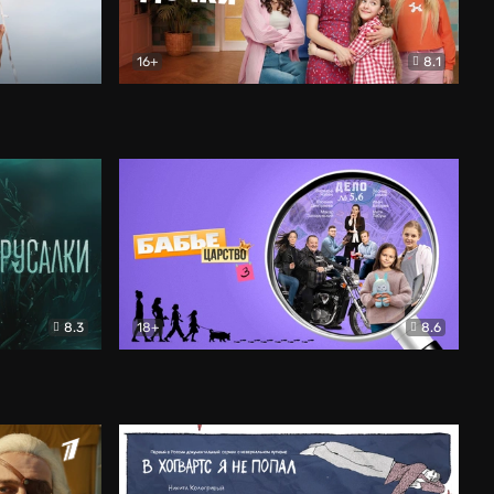
16+
8.1
льный
Папины дочки. Новые
Комедия
8.3
18+
8.6
Бабье царство
Детектив