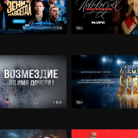
7.4
16+
егда. Сериал
Документальный
Новороссия. Потёмкин
Др
8.0
16+
Боевик
Жёсткий лёд
Документал