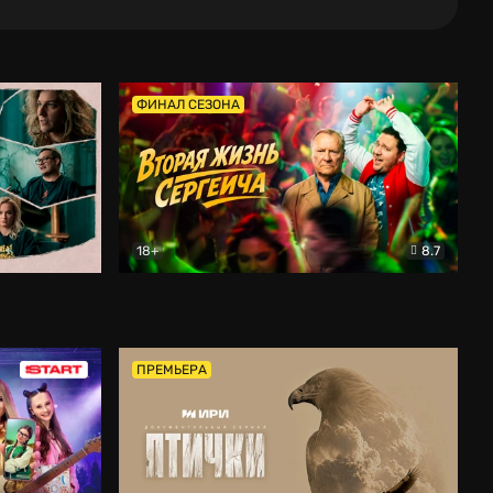
ФИНАЛ СЕЗОНА
18+
8.7
тальный
Вторая жизнь Сергеича
Комедия
ПРЕМЬЕРА