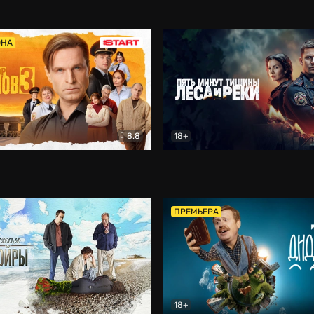
5)
Комедия
Олдскул
Комедия
ОНА
8.8
18+
Гаврилов
Комедия
Пять минут тишины
Детек
ПРЕМЬЕРА
18+