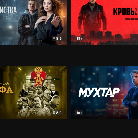
8.6
18+
ка
Детектив
Кровь за кровь (2026)
Бое
8.2
16+
«Альфа»
Боевик
Мухтар. Он вернулся
Дет