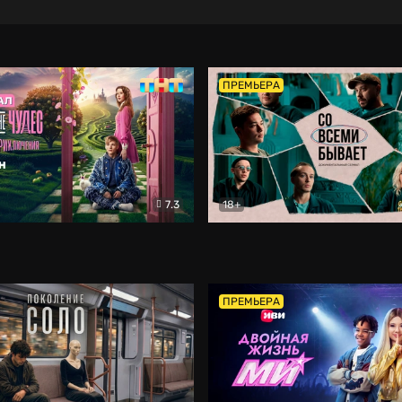
ПРЕМЬЕРА
7.3
18+
ране Чудес. Безумные приключения
Со всеми бывает
Фэнтези
Докумен
ПРЕМЬЕРА