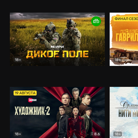
Кордон
Боевик
Афоня (202
ФИНАЛ СЕЗ
18+
18+
Дикое поле
Документальный
Инспектор 
19 АВГУСТА
18+
8.6
18+