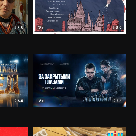
8.8
18+
8.9
ама
В «Хогвартс» я не попал
Документальный
8.5
18+
7.6
ьный
За закрытыми глазами
Детектив