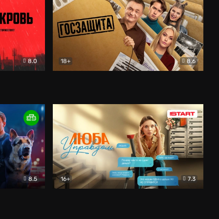
8.0
18+
8.6
вик
Госзащита
Комедия
8.5
16+
7.3
ектив
Люба Управдом
Комедия