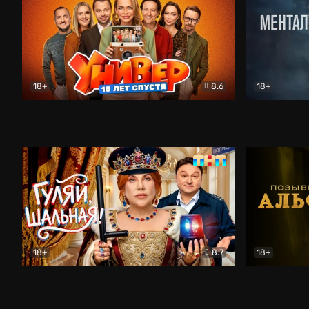
18+
8.6
18+
Универ. 15 лет спустя
Комедия
Менталист
18+
8.7
18+
Гуляй, шальная!
Комедия
Позывной 