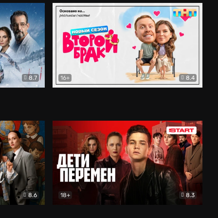
8.7
16+
8.4
ама
Второй брак
Комедия
8.6
18+
8.3