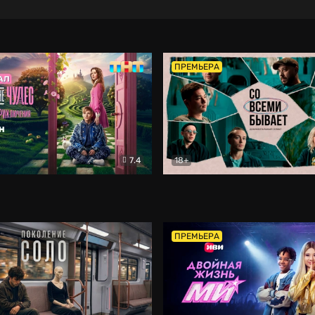
ПРЕМЬЕРА
7.4
18+
ране Чудес. Безумные приключения
Со всеми бывает
Фэнтези
Докумен
ПРЕМЬЕРА