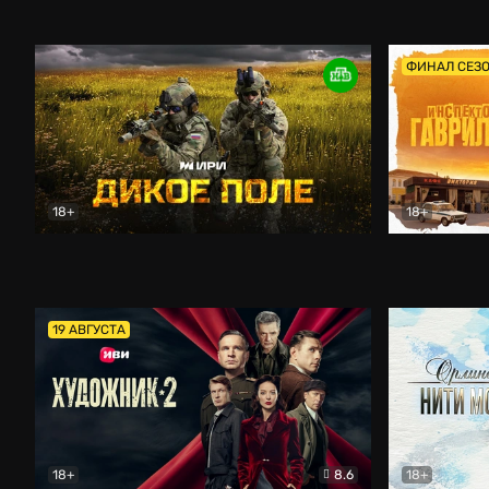
Кордон
Боевик
Афоня (202
ФИНАЛ СЕЗ
18+
18+
Дикое поле
Документальный
Инспектор 
19 АВГУСТА
18+
8.6
18+