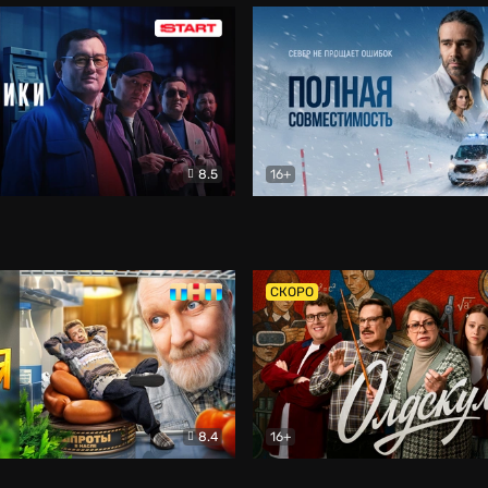
8.5
16+
и
Детектив
Полная совместимость
Др
СКОРО
8.4
16+