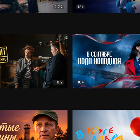
7.7
12+
Соло
Документальный
Двойная жизнь Ми
Комед
8.2
18+
на расследование. Тайный враг
Детектив
В сентябре вода холодная
Детектив