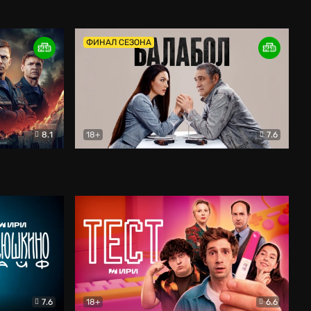
Дети перемен
Драма
ФИНАЛ СЕЗОНА
8.1
18+
7.6
тив
Балабол
Детектив
7.6
18+
6.6