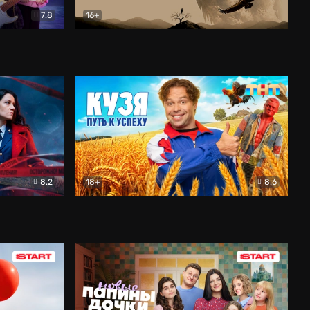
7.8
16+
ия
Птички
Документальный
8.2
18+
8.6
Детектив
Кузя. Путь к успеху
Комедия