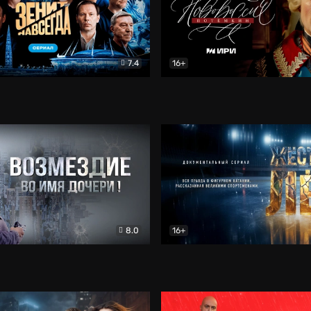
7.4
16+
егда. Сериал
Документальный
Новороссия. Потёмкин
Др
8.0
16+
Боевик
Жёсткий лёд
Документал