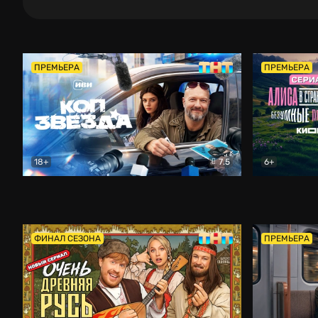
ПРЕМЬЕРА
ПРЕМЬЕРА
18+
7.5
6+
Коп-звезда
Комедия
Алиса в Ст
ФИНАЛ СЕЗОНА
ПРЕМЬЕРА