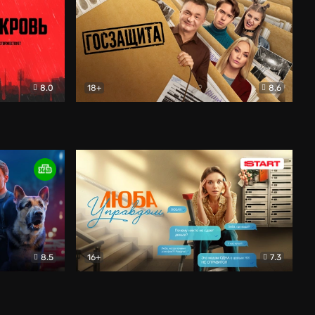
8.0
18+
8.6
вик
Госзащита
Комедия
8.5
16+
7.3
ектив
Люба Управдом
Комедия