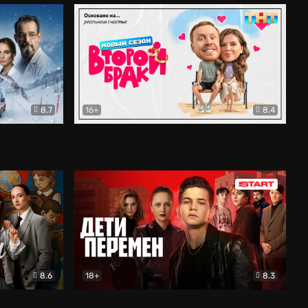
8.7
16+
8.4
ама
Второй брак
Комедия
8.6
18+
8.3