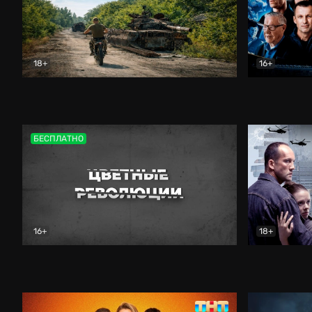
18+
16+
Дороги небесные
Документальный
Зенит навс
БЕСПЛАТНО
16+
18+
Цветные революции
Документальный
Возмездие