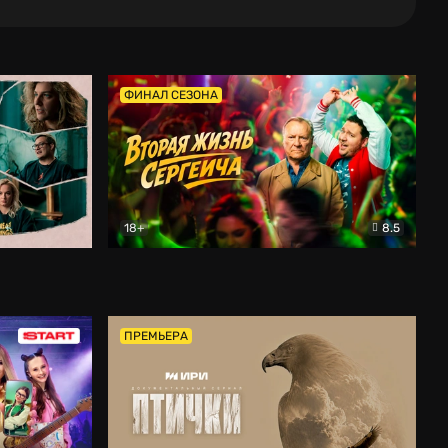
ФИНАЛ СЕЗОНА
18+
8.5
тальный
Вторая жизнь Сергеича
Комедия
ПРЕМЬЕРА