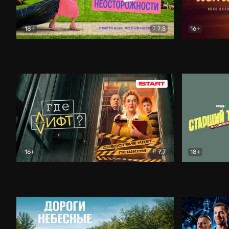
18+
7.5
16+
Свободна по неосторожности
Комедия
Простые и
16+
7.7
18+
Где лифт?
Комедия
Старший т