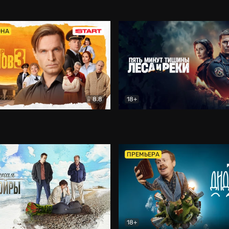
5)
Комедия
Олдскул
Комедия
ОНА
8.8
18+
Гаврилов
Комедия
Пять минут тишины
Детек
ПРЕМЬЕРА
18+