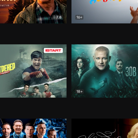
7.8
16+
стины
Драма
В круге добра
Документа
18+
ренер
Драма
Зов русалки
Детектив