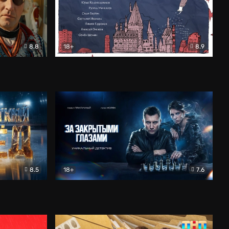
8.8
18+
8.9
ама
В «Хогвартс» я не попал
Документальный
8.5
18+
7.6
ьный
За закрытыми глазами
Детектив