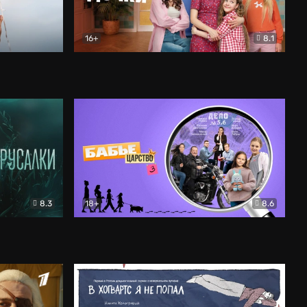
16+
8.1
льный
Папины дочки. Новые
Комедия
8.3
18+
8.6
Бабье царство
Детектив