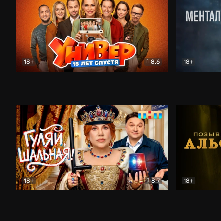
18+
8.6
18+
Универ. 15 лет спустя
Комедия
Менталист
18+
8.7
18+
Гуляй, шальная!
Комедия
Позывной 