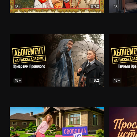
18+
7.3
18+
Очень древняя Русь
Комедия
Поколение 
18+
8.2
18+
Абонемент на расследование. Призраки прошлого
Абонемент 