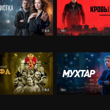
8.6
18+
ка
Детектив
Кровь за кровь (2026)
Бое
8.2
16+
«Альфа»
Боевик
Мухтар. Он вернулся
Дет