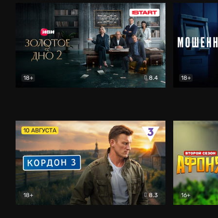
18+
8.4
18+
Золотое дно
Драма
Мошенник
10 АВГУСТА
18+
8.3
16+