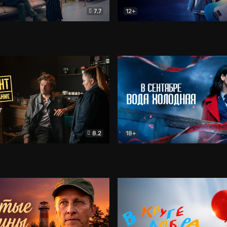
7.7
12+
Соло
Документальный
Двойная жизнь Ми
Комед
8.2
18+
на расследование. Тайный враг
Детектив
В сентябре вода холодная
Детектив