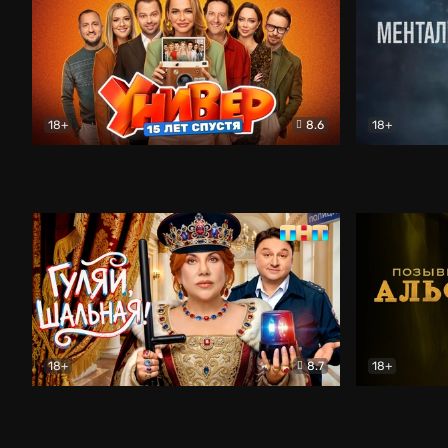
18+
8.6
18+
Универ. 15 лет спустя
Комедия
Менталист
18+
8.7
18+
Гуляй, шальная!
Комедия
Позывной 