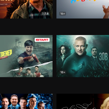
7.8
16+
стины
Драма
В круге добра
Документа
18+
ренер
Драма
Зов русалки
Детектив