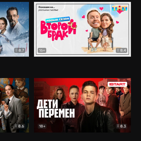
8.7
16+
8.4
ама
Второй брак
Комедия
8.6
18+
8.3