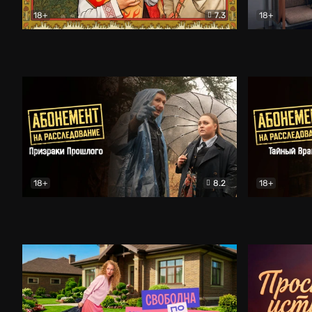
18+
7.3
18+
Очень древняя Русь
Комедия
Поколение 
18+
8.2
18+
Абонемент на расследование. Призраки прошлого
Абонемент 