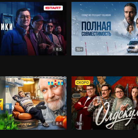
8.5
16+
и
Детектив
Полная совместимость
Др
СКОРО
8.4
16+