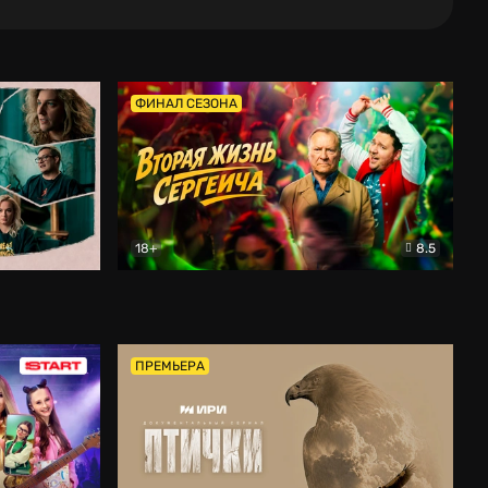
ФИНАЛ СЕЗОНА
18+
8.5
тальный
Вторая жизнь Сергеича
Комедия
ПРЕМЬЕРА