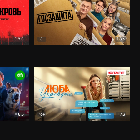
8.0
18+
8.6
вик
Госзащита
Комедия
8.5
16+
7.3
ектив
Люба Управдом
Комедия