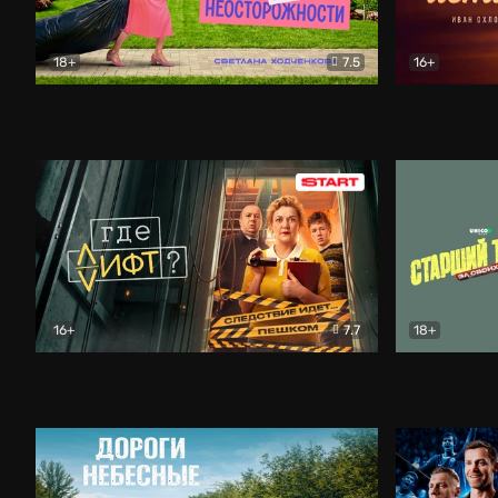
18+
7.5
16+
Свободна по неосторожности
Комедия
Простые и
16+
7.7
18+
Где лифт?
Комедия
Старший т