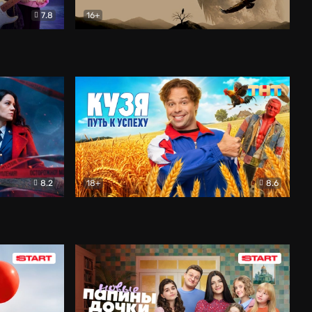
7.8
16+
ия
Птички
Документальный
8.2
18+
8.6
Детектив
Кузя. Путь к успеху
Комедия