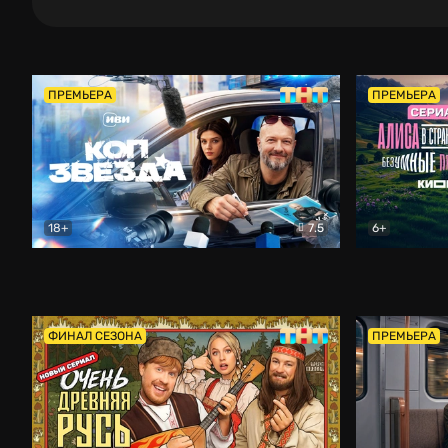
ПРЕМЬЕРА
ПРЕМЬЕРА
18+
7.5
6+
Коп-звезда
Комедия
Алиса в Ст
ФИНАЛ СЕЗОНА
ПРЕМЬЕРА