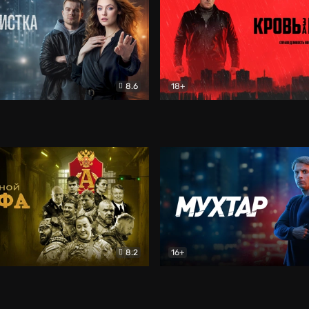
8.6
18+
ка
Детектив
Кровь за кровь (2026)
Бое
8.2
16+
«Альфа»
Боевик
Мухтар. Он вернулся
Дет