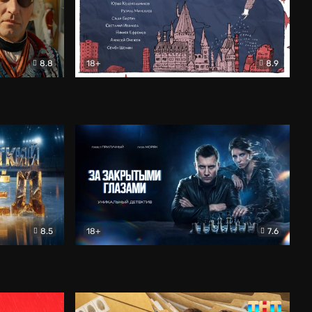
8.8
18+
8.9
ама
В «Хогвартс» я не попал
Документальный
8.5
18+
7.6
ьный
За закрытыми глазами
Детектив