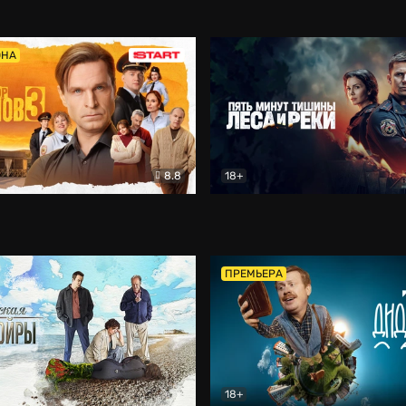
5)
Комедия
Олдскул
Комедия
ОНА
8.8
18+
Гаврилов
Комедия
Пять минут тишины
Детек
ПРЕМЬЕРА
18+