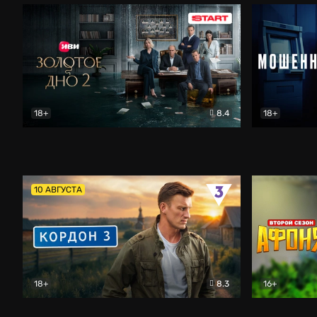
18+
8.4
18+
Золотое дно
Драма
Мошенник
10 АВГУСТА
18+
8.3
16+