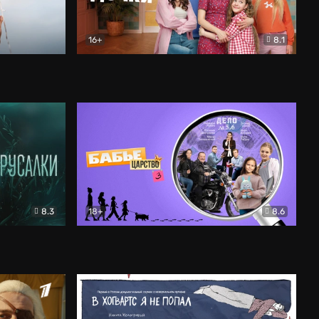
16+
8.1
льный
Папины дочки. Новые
Комедия
8.3
18+
8.6
Бабье царство
Детектив