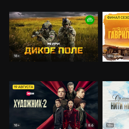
Кордон
Боевик
Афоня (202
ФИНАЛ СЕЗ
18+
18+
Дикое поле
Документальный
Инспектор 
19 АВГУСТА
18+
8.6
18+