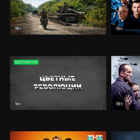
18+
16+
Дороги небесные
Документальный
Зенит навс
БЕСПЛАТНО
16+
18+
Цветные революции
Документальный
Возмездие