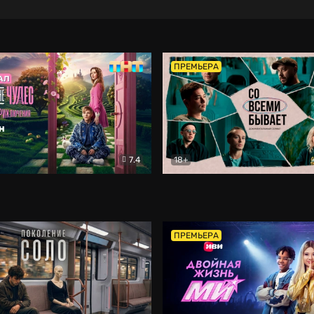
ПРЕМЬЕРА
7.4
18+
ране Чудес. Безумные приключения
Со всеми бывает
Фэнтези
Докумен
ПРЕМЬЕРА