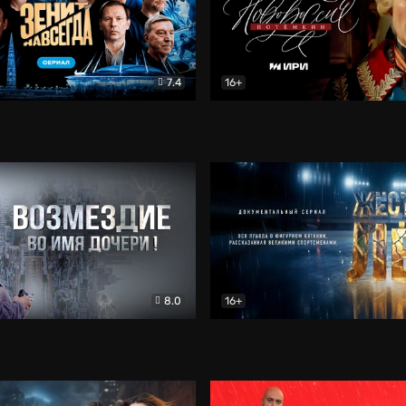
7.4
16+
егда. Сериал
Документальный
Новороссия. Потёмкин
Др
8.0
16+
Боевик
Жёсткий лёд
Документал