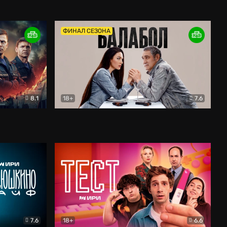
Дети перемен
Драма
ФИНАЛ СЕЗОНА
8.1
18+
7.6
тив
Балабол
Детектив
7.6
18+
6.6