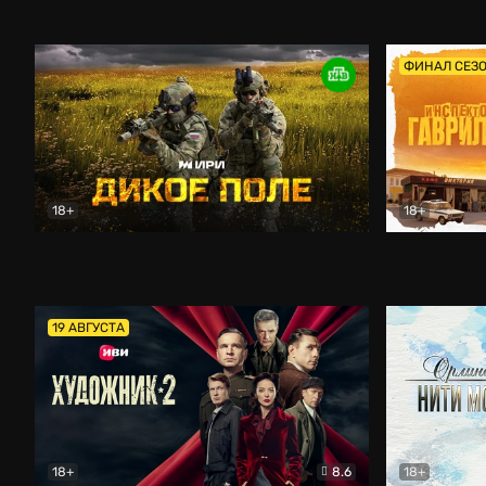
Кордон
Боевик
Афоня (202
ФИНАЛ СЕЗ
18+
18+
Дикое поле
Документальный
Инспектор 
19 АВГУСТА
18+
8.6
18+