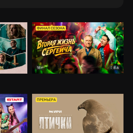
ФИНАЛ СЕЗОНА
18+
8.6
тальный
Вторая жизнь Сергеича
Комедия
ПРЕМЬЕРА