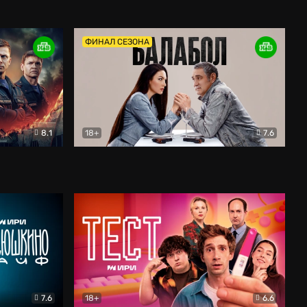
Дети перемен
Драма
ФИНАЛ СЕЗОНА
8.1
18+
7.6
тив
Балабол
Детектив
7.6
18+
6.6