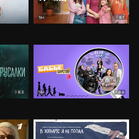
16+
8.1
льный
Папины дочки. Новые
Комедия
8.3
18+
8.6
Бабье царство
Детектив