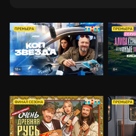
ПРЕМЬЕРА
ПРЕМЬЕРА
18+
7.5
6+
Коп-звезда
Комедия
Алиса в Ст
ФИНАЛ СЕЗОНА
ПРЕМЬЕРА