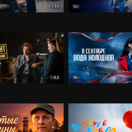
7.7
12+
Соло
Документальный
Двойная жизнь Ми
Комед
8.2
18+
на расследование. Тайный враг
Детектив
В сентябре вода холодная
Детектив