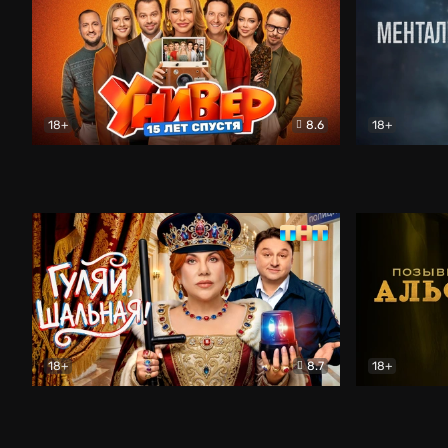
18+
8.6
18+
Универ. 15 лет спустя
Комедия
Менталист
18+
8.7
18+
Гуляй, шальная!
Комедия
Позывной 