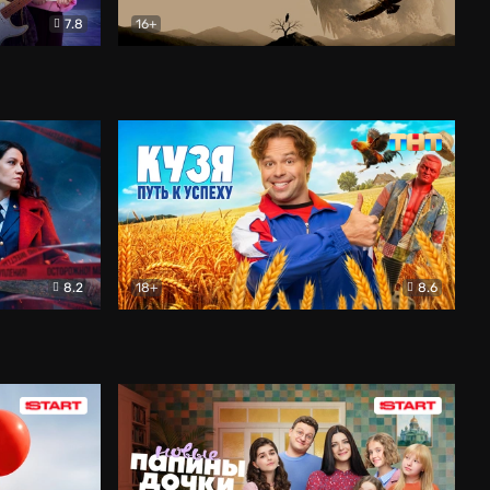
7.8
16+
ия
Птички
Документальный
8.2
18+
8.6
Детектив
Кузя. Путь к успеху
Комедия