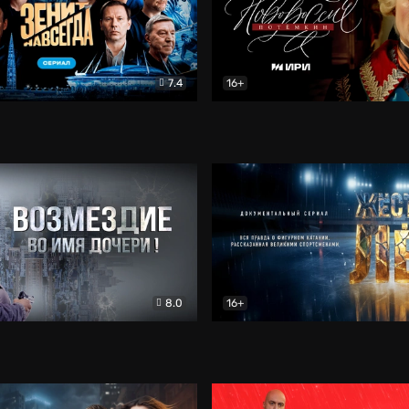
7.4
16+
егда. Сериал
Документальный
Новороссия. Потёмкин
Др
8.0
16+
Боевик
Жёсткий лёд
Документал