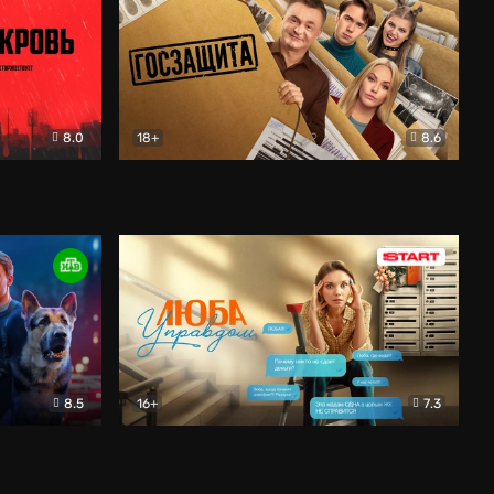
8.0
18+
8.6
вик
Госзащита
Комедия
8.5
16+
7.3
ектив
Люба Управдом
Комедия