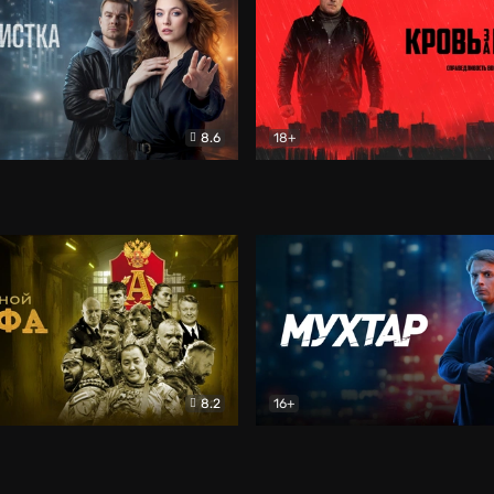
8.6
18+
ка
Детектив
Кровь за кровь (2026)
Бое
8.2
16+
«Альфа»
Боевик
Мухтар. Он вернулся
Дет