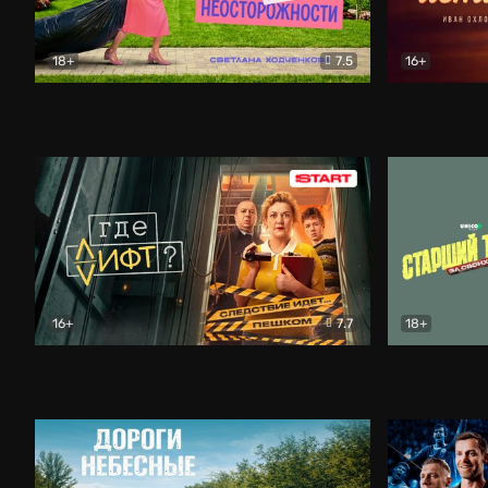
18+
7.5
16+
Свободна по неосторожности
Комедия
Простые и
16+
7.7
18+
Где лифт?
Комедия
Старший т