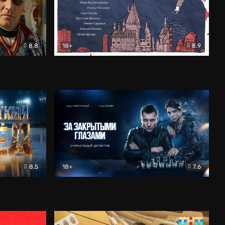
8.8
18+
8.9
ама
В «Хогвартс» я не попал
Документальный
8.5
18+
7.6
ьный
За закрытыми глазами
Детектив