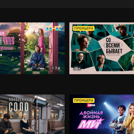
ПРЕМЬЕРА
7.4
18+
ране Чудес. Безумные приключения
Со всеми бывает
Фэнтези
Докумен
ПРЕМЬЕРА