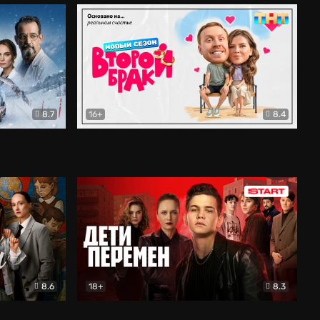
8.7
16+
8.4
ама
Второй брак
Комедия
8.6
18+
8.3