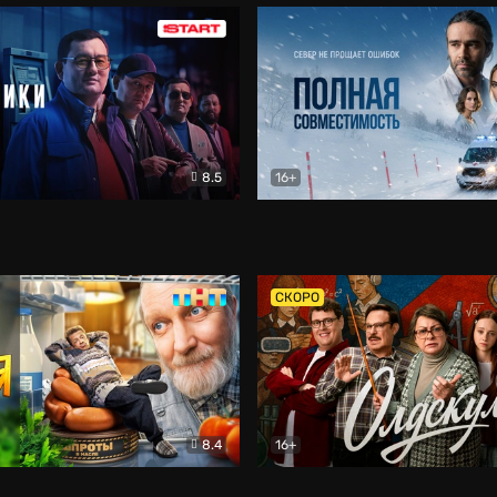
8.5
16+
и
Детектив
Полная совместимость
Др
СКОРО
8.4
16+