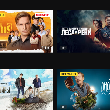
5)
Комедия
Олдскул
Комедия
ОНА
8.8
18+
Гаврилов
Комедия
Пять минут тишины
Детек
ПРЕМЬЕРА
18+