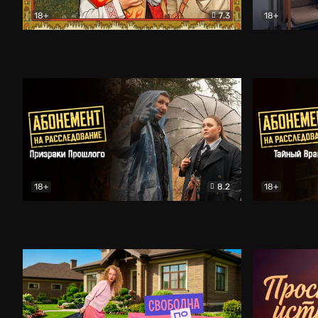
18+
7.3
18+
Очень древняя Русь
Комедия
Поколение 
18+
8.2
18+
Абонемент на расследование. Призраки прошлого
Абонемент 