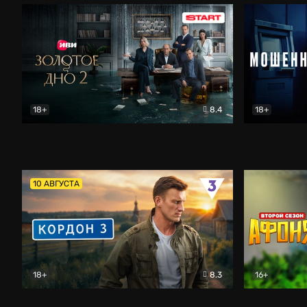
18+
8.4
18+
Золотое дно
Драма
Мошенник
10 АВГУСТА
18+
8.3
16+