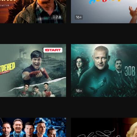
7.8
16+
стины
Драма
В круге добра
Документа
18+
ренер
Драма
Зов русалки
Детектив