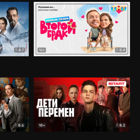
8.7
16+
8.4
ама
Второй брак
Комедия
8.6
18+
8.3