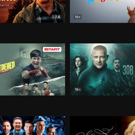
7.8
16+
стины
Драма
В круге добра
Документа
18+
ренер
Драма
Зов русалки
Детектив