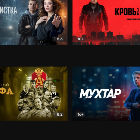
8.6
18+
ка
Детектив
Кровь за кровь (2026)
Бое
8.2
16+
«Альфа»
Боевик
Мухтар. Он вернулся
Дет