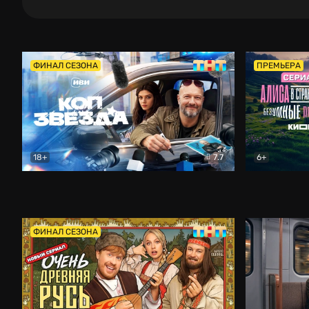
ФИНАЛ СЕЗОНА
ПРЕМЬЕРА
18+
7.7
6+
Коп-звезда
Комедия
Алиса в Ст
ФИНАЛ СЕЗОНА