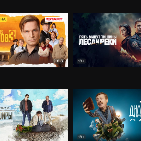
5)
Комедия
Олдскул
Комедия
ОНА
8.8
18+
Гаврилов
Комедия
Пять минут тишины
Детек
18+