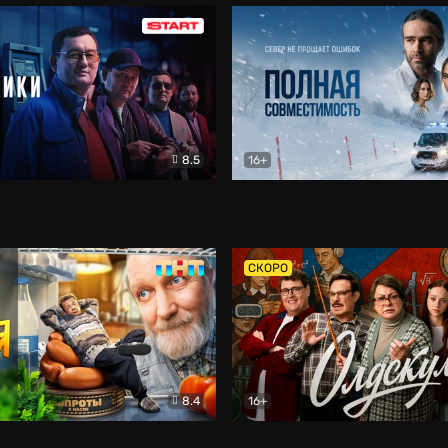
8.5
16+
и
Детектив
Полная совместимость
Др
СКОРО
8.4
16+