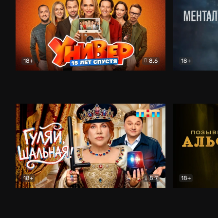
18+
8.6
18+
Универ. 15 лет спустя
Комедия
Менталист
18+
8.7
18+
Гуляй, шальная!
Комедия
Позывной 