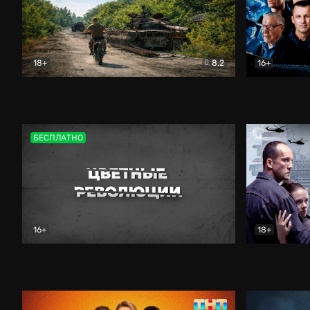
18+
8.2
16+
Дороги небесные
Документальный
Зенит навс
БЕСПЛАТНО
16+
18+
Цветные революции
Документальный
Возмездие