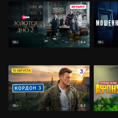
18+
8.4
18+
Золотое дно
Драма
Мошенник
10 АВГУСТА
18+
8.3
16+