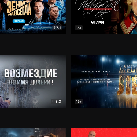
7.4
16+
егда. Сериал
Документальный
Новороссия. Потёмкин
Др
8.0
16+
Боевик
Жёсткий лёд
Документал