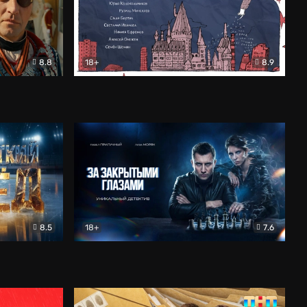
8.8
18+
8.9
ама
В «Хогвартс» я не попал
Документальный
8.5
18+
7.6
ьный
За закрытыми глазами
Детектив