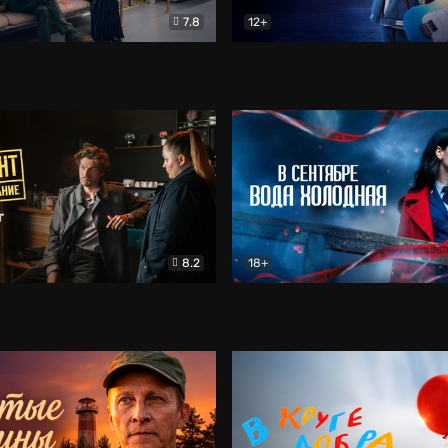
7.8
12+
Соло
Документальный
Двойная жизнь Ми
Комед
8.2
18+
на расследование. Тайный враг
Детектив
В сентябре вода холодная
Детектив