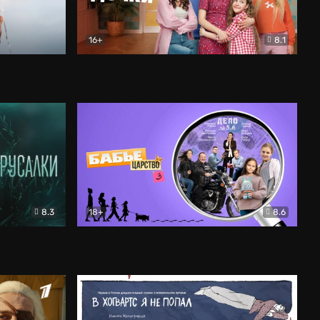
16+
8.1
льный
Папины дочки. Новые
Комедия
8.3
18+
8.6
Бабье царство
Детектив