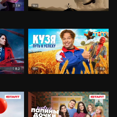
7.9
16+
ия
Птички
Документальный
8.2
18+
8.6
Детектив
Кузя. Путь к успеху
Комедия