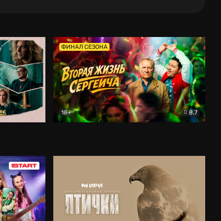
ФИНАЛ СЕЗОНА
18+
8.7
тальный
Вторая жизнь Сергеича
Комедия