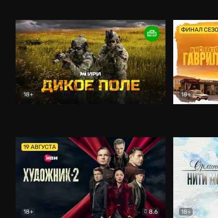
Кордон
Боевик
Афоня (202
ФИНАЛ СЕЗ
18+
18+
Дикое поле
Документальный
Инспектор 
19 АВГУСТА
18+
8.6
18+