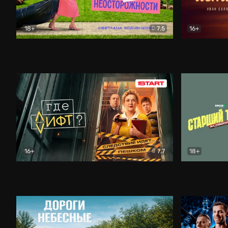
18+
7.5
16+
Свободна по неосторожности
Комедия
Простые и
16+
7.7
18+
Где лифт?
Комедия
Старший т