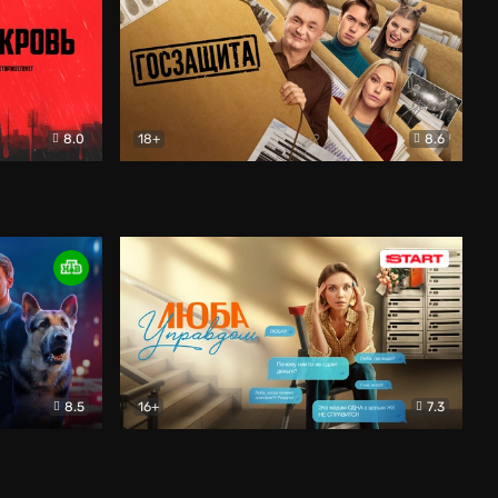
8.0
18+
8.6
вик
Госзащита
Комедия
8.5
16+
7.3
ектив
Люба Управдом
Комедия