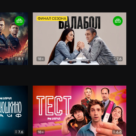
Дети перемен
Драма
ФИНАЛ СЕЗОНА
8.1
18+
7.6
тив
Балабол
Детектив
7.6
18+
6.6