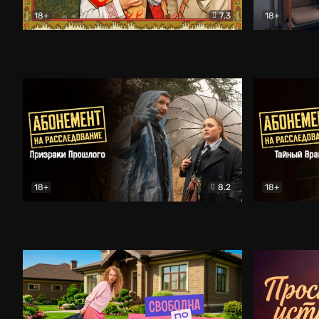
18+
7.3
18+
Очень древняя Русь
Комедия
Поколение 
18+
8.2
18+
Абонемент на расследование. Призраки прошлого
Абонемент 