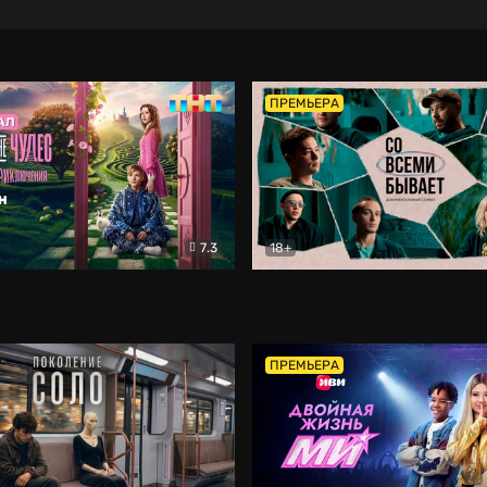
ПРЕМЬЕРА
7.3
18+
ране Чудес. Безумные приключения
Со всеми бывает
Фэнтези
Докумен
ПРЕМЬЕРА