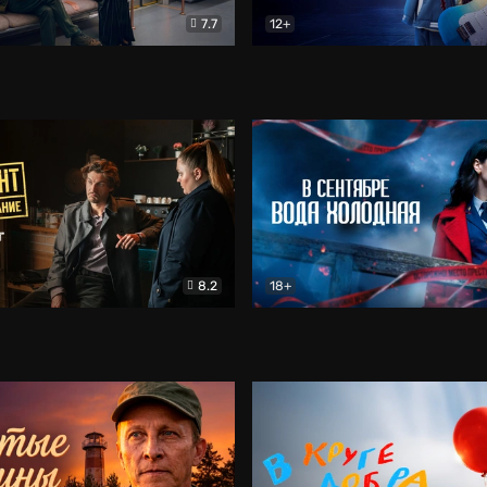
7.7
12+
Соло
Документальный
Двойная жизнь Ми
Комед
8.2
18+
на расследование. Тайный враг
Детектив
В сентябре вода холодная
Детектив