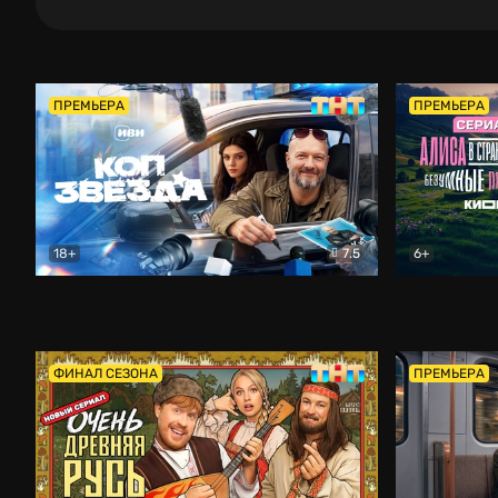
ПРЕМЬЕРА
ПРЕМЬЕРА
18+
7.5
6+
Коп-звезда
Комедия
Алиса в Ст
ФИНАЛ СЕЗОНА
ПРЕМЬЕРА