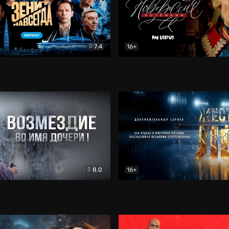
7.4
16+
егда. Сериал
Документальный
Новороссия. Потёмкин
Др
8.0
16+
Боевик
Жёсткий лёд
Документал