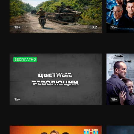
18+
8.2
16+
Дороги небесные
Документальный
Зенит навс
БЕСПЛАТНО
16+
18+
Цветные революции
Документальный
Возмездие