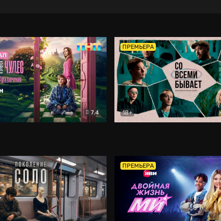
ПРЕМЬЕРА
7.4
18+
ране Чудес. Безумные приключения
Со всеми бывает
Фэнтези
Докумен
ПРЕМЬЕРА