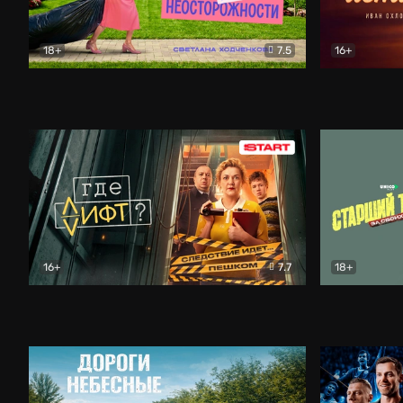
18+
7.5
16+
Свободна по неосторожности
Комедия
Простые и
16+
7.7
18+
Где лифт?
Комедия
Старший т