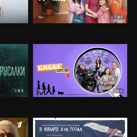
16+
8.1
льный
Папины дочки. Новые
Комедия
8.3
18+
8.6
Бабье царство
Детектив