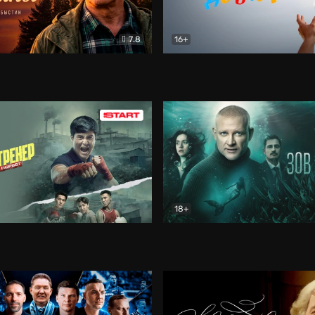
7.8
16+
стины
Драма
В круге добра
Документа
18+
ренер
Драма
Зов русалки
Детектив