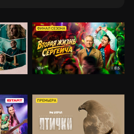
ФИНАЛ СЕЗОНА
18+
8.5
тальный
Вторая жизнь Сергеича
Комедия
ПРЕМЬЕРА