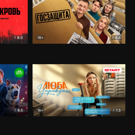
8.0
18+
8.6
вик
Госзащита
Комедия
8.5
16+
7.3
ектив
Люба Управдом
Комедия