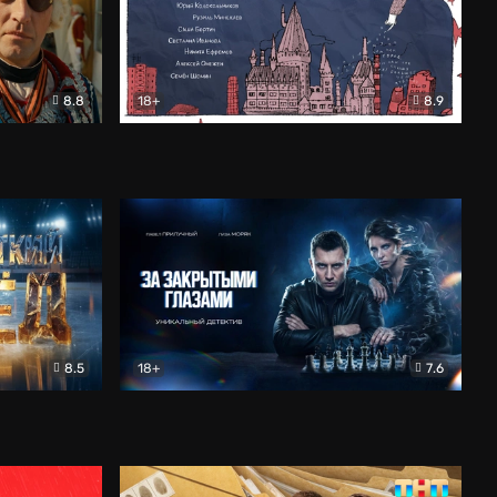
8.8
18+
8.9
ама
В «Хогвартс» я не попал
Документальный
8.5
18+
7.6
ьный
За закрытыми глазами
Детектив