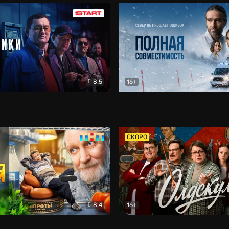
8.5
16+
и
Детектив
Полная совместимость
Др
СКОРО
8.4
16+