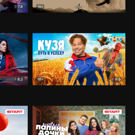
7.8
16+
ия
Птички
Документальный
8.2
18+
8.6
Детектив
Кузя. Путь к успеху
Комедия