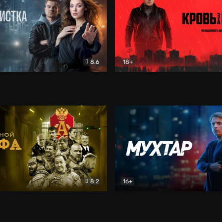
8.6
18+
ка
Детектив
Кровь за кровь (2026)
Бое
8.2
16+
«Альфа»
Боевик
Мухтар. Он вернулся
Дет