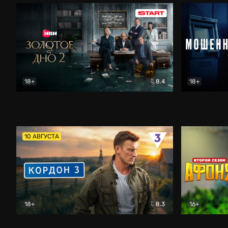
18+
8.4
18+
Золотое дно
Драма
Мошенник
10 АВГУСТА
18+
8.3
16+