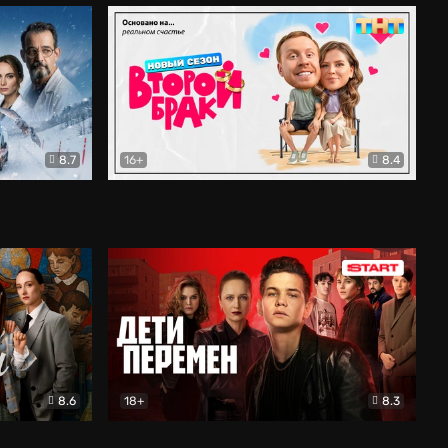
8.7
16+
8.4
ама
Второй брак
Комедия
8.6
18+
8.3