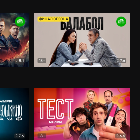
Дети перемен
Драма
ФИНАЛ СЕЗОНА
8.1
18+
7.6
тив
Балабол
Детектив
7.6
18+
6.6