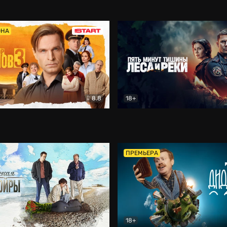
5)
Комедия
Олдскул
Комедия
ОНА
8.8
18+
Гаврилов
Комедия
Пять минут тишины
Детек
ПРЕМЬЕРА
18+