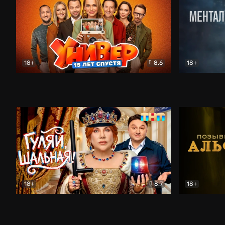
18+
8.6
18+
Универ. 15 лет спустя
Комедия
Менталист
18+
8.7
18+
Гуляй, шальная!
Комедия
Позывной 