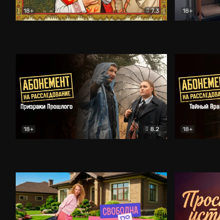
18+
7.3
18+
Очень древняя Русь
Комедия
Поколение 
18+
8.2
18+
Абонемент на расследование. Призраки прошлого
Абонемент 