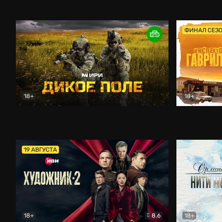
Кордон
Боевик
Афоня (202
ФИНАЛ СЕЗ
18+
18+
Дикое поле
Документальный
Инспектор 
19 АВГУСТА
18+
8.6
18+