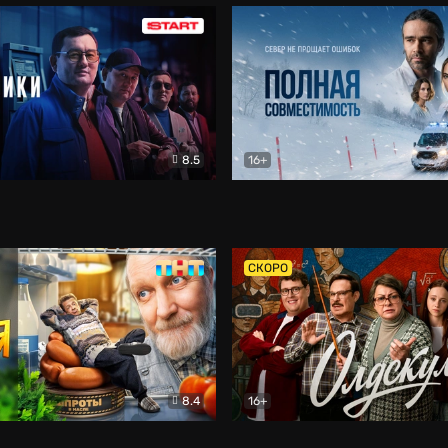
8.5
16+
и
Детектив
Полная совместимость
Др
СКОРО
8.4
16+