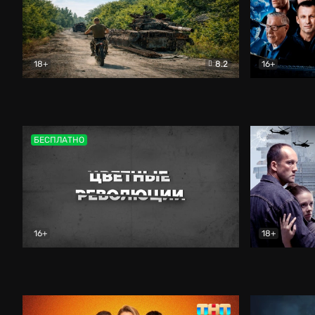
18+
8.2
16+
Дороги небесные
Документальный
Зенит навс
БЕСПЛАТНО
16+
18+
Цветные революции
Документальный
Возмездие