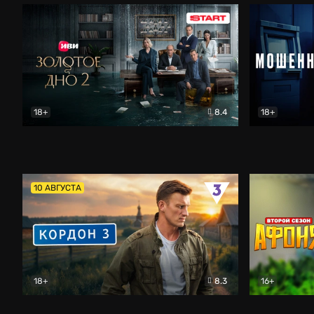
18+
8.4
18+
Золотое дно
Драма
Мошенник
10 АВГУСТА
18+
8.3
16+