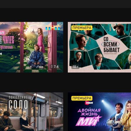
ПРЕМЬЕРА
7.4
18+
ране Чудес. Безумные приключения
Со всеми бывает
Фэнтези
Докумен
ПРЕМЬЕРА