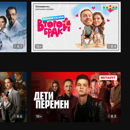
8.7
16+
8.4
ама
Второй брак
Комедия
8.6
18+
8.3