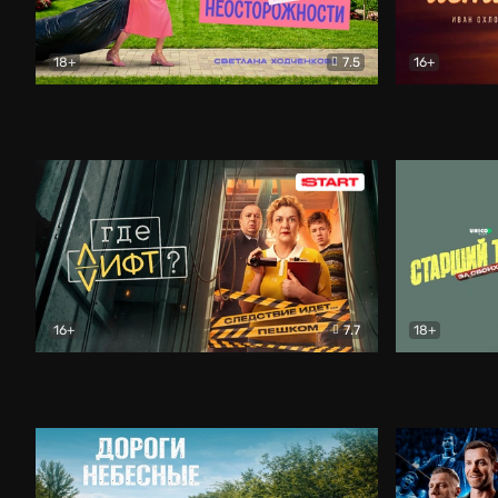
18+
7.5
16+
Свободна по неосторожности
Комедия
Простые и
16+
7.7
18+
Где лифт?
Комедия
Старший т