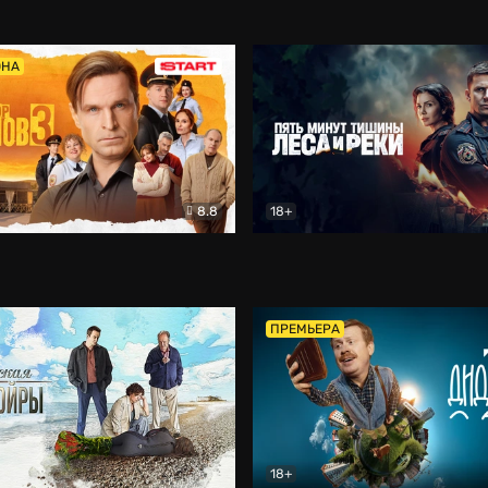
5)
Комедия
Олдскул
Комедия
ОНА
8.8
18+
Гаврилов
Комедия
Пять минут тишины
Детек
ПРЕМЬЕРА
18+