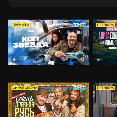
ПРЕМЬЕРА
ПРЕМЬЕРА
18+
7.5
6+
Коп-звезда
Комедия
Алиса в Ст
ФИНАЛ СЕЗОНА
ПРЕМЬЕРА