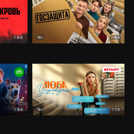
8.0
18+
8.6
вик
Госзащита
Комедия
8.5
16+
7.3
ектив
Люба Управдом
Комедия