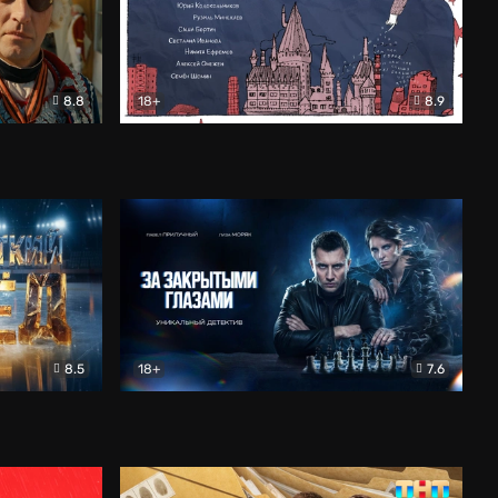
8.8
18+
8.9
ама
В «Хогвартс» я не попал
Документальный
8.5
18+
7.6
ьный
За закрытыми глазами
Детектив