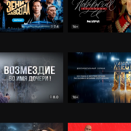
7.4
16+
егда. Сериал
Документальный
Новороссия. Потёмкин
Др
8.0
16+
Боевик
Жёсткий лёд
Документал