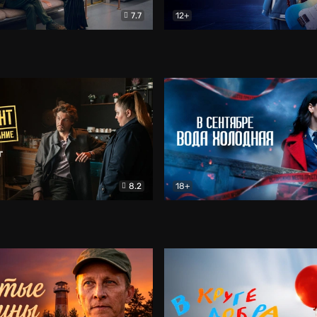
7.7
12+
Соло
Документальный
Двойная жизнь Ми
Комед
8.2
18+
на расследование. Тайный враг
Детектив
В сентябре вода холодная
Детектив