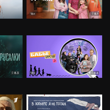
16+
8.1
льный
Папины дочки. Новые
Комедия
8.3
18+
8.6
Бабье царство
Детектив