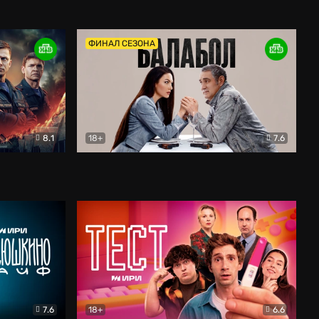
Дети перемен
Драма
ФИНАЛ СЕЗОНА
8.1
18+
7.6
тив
Балабол
Детектив
7.6
18+
6.6