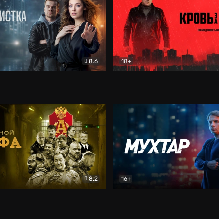
8.6
18+
ка
Детектив
Кровь за кровь (2026)
Бое
8.2
16+
«Альфа»
Боевик
Мухтар. Он вернулся
Дет