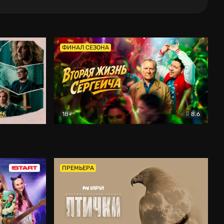
ФИНАЛ СЕЗОНА
18+
8.6
тальный
Вторая жизнь Сергеича
Комедия
ПРЕМЬЕРА