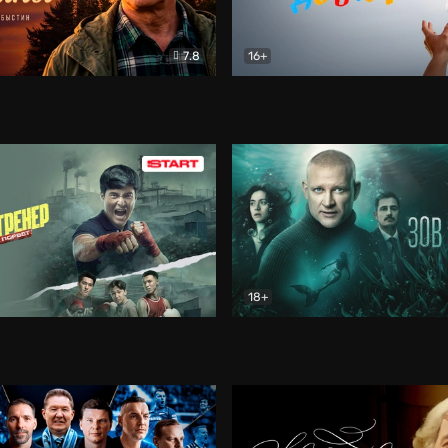
7.8
16+
стины
Драма
В круге добра
Документа
18+
ренер
Драма
Зов русалки
Детектив