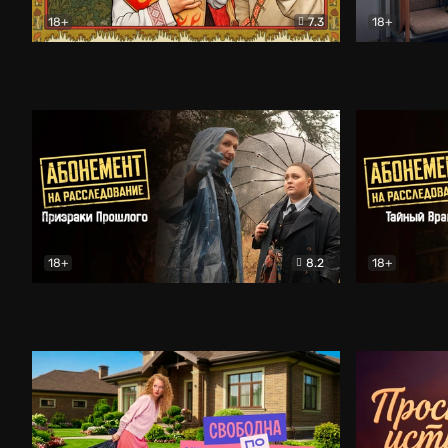
18+
7.3
18+
Очень древняя Русь
Комедия
Поколение 
18+
8.2
18+
Абонемент на расследование. Призраки прошлого
Абонемент 