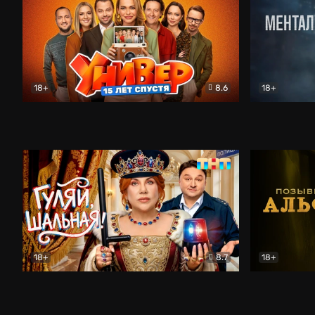
18+
8.6
18+
Универ. 15 лет спустя
Комедия
Менталист
18+
8.7
18+
Гуляй, шальная!
Комедия
Позывной 