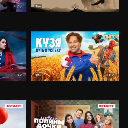
7.8
16+
ия
Птички
Документальный
8.2
18+
8.6
Детектив
Кузя. Путь к успеху
Комедия