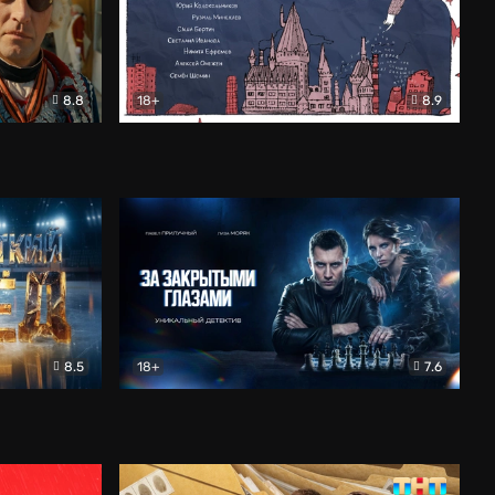
8.8
18+
8.9
ама
В «Хогвартс» я не попал
Документальный
8.5
18+
7.6
ьный
За закрытыми глазами
Детектив