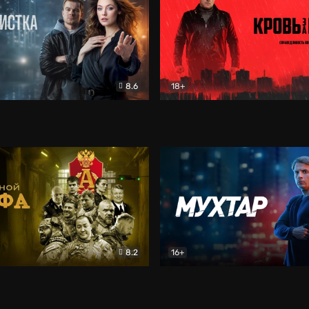
8.6
18+
ка
Детектив
Кровь за кровь (2026)
Бое
8.2
16+
«Альфа»
Боевик
Мухтар. Он вернулся
Дет