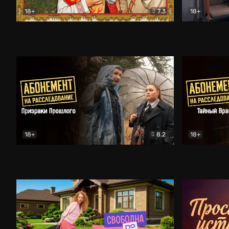
18+
7.3
18+
Очень древняя Русь
Комедия
Поколение 
18+
8.2
18+
Абонемент на расследование. Призраки прошлого
Абонемент 