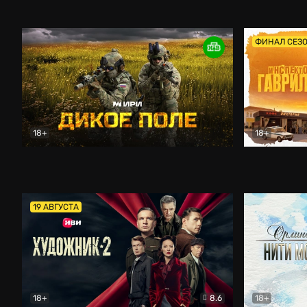
Кордон
Боевик
Афоня (202
ФИНАЛ СЕЗ
18+
18+
Дикое поле
Документальный
Инспектор 
19 АВГУСТА
18+
8.6
18+