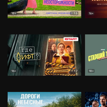
18+
7.5
16+
Свободна по неосторожности
Комедия
Простые и
16+
7.7
18+
Где лифт?
Комедия
Старший т