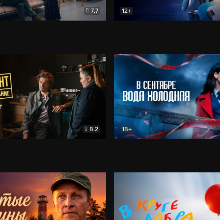
7.7
12+
Соло
Документальный
Двойная жизнь Ми
Комед
8.2
18+
на расследование. Тайный враг
Детектив
В сентябре вода холодная
Детектив