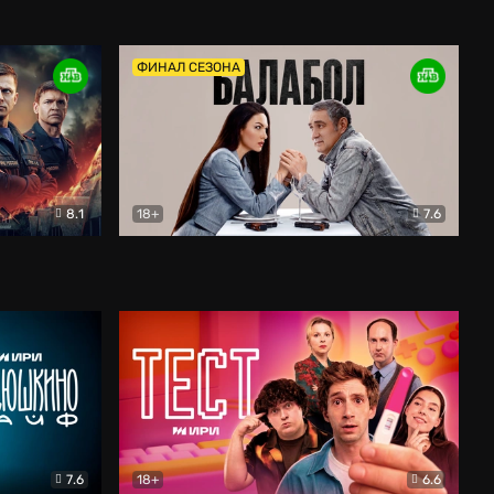
Дети перемен
Драма
ФИНАЛ СЕЗОНА
8.1
18+
7.6
тив
Балабол
Детектив
7.6
18+
6.6