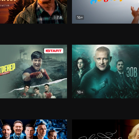
7.8
16+
стины
Драма
В круге добра
Документа
18+
ренер
Драма
Зов русалки
Детектив