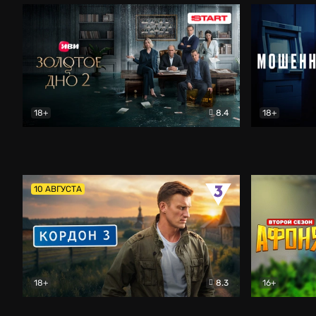
18+
8.4
18+
Золотое дно
Драма
Мошенник
10 АВГУСТА
18+
8.3
16+