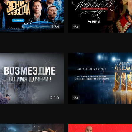
7.4
16+
егда. Сериал
Документальный
Новороссия. Потёмкин
Др
8.0
16+
Боевик
Жёсткий лёд
Документал