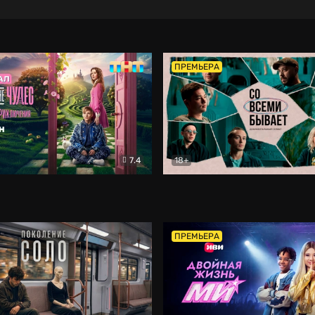
ПРЕМЬЕРА
7.4
18+
ране Чудес. Безумные приключения
Со всеми бывает
Фэнтези
Докумен
ПРЕМЬЕРА