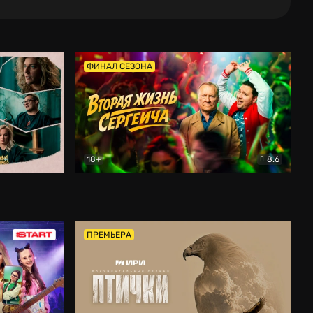
ФИНАЛ СЕЗОНА
18+
8.6
тальный
Вторая жизнь Сергеича
Комедия
ПРЕМЬЕРА