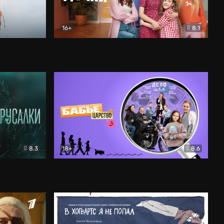
16+
8.1
льный
Папины дочки. Новые
Комедия
8.3
18+
8.6
Бабье царство
Детектив