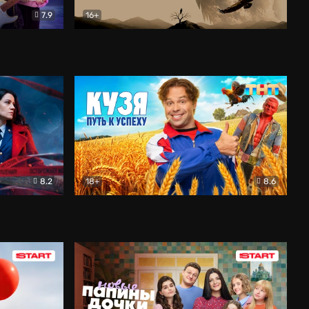
7.9
16+
ия
Птички
Документальный
8.2
18+
8.6
Детектив
Кузя. Путь к успеху
Комедия