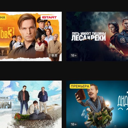
5)
Комедия
Олдскул
Комедия
ОНА
8.8
18+
Гаврилов
Комедия
Пять минут тишины
Детек
ПРЕМЬЕРА
18+