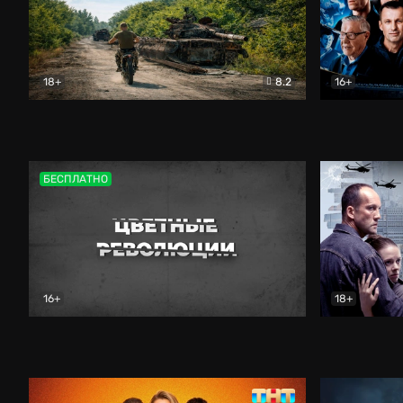
18+
8.2
16+
Дороги небесные
Документальный
Зенит навс
БЕСПЛАТНО
16+
18+
Цветные революции
Документальный
Возмездие