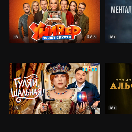
18+
8.6
18+
Универ. 15 лет спустя
Комедия
Менталист
18+
8.7
18+
Гуляй, шальная!
Комедия
Позывной 