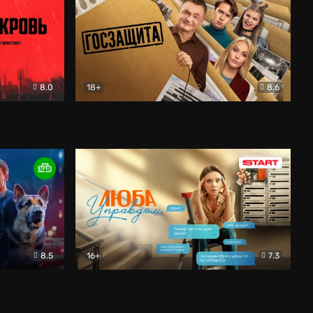
8.0
18+
8.6
вик
Госзащита
Комедия
8.5
16+
7.3
ектив
Люба Управдом
Комедия