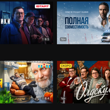
8.5
16+
и
Детектив
Полная совместимость
Др
СКОРО
8.4
16+