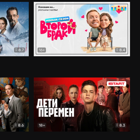
8.7
16+
8.4
ама
Второй брак
Комедия
8.6
18+
8.3