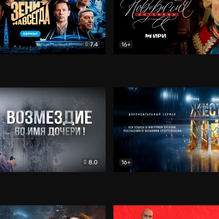
7.4
16+
егда. Сериал
Документальный
Новороссия. Потёмкин
Др
8.0
16+
Боевик
Жёсткий лёд
Документал