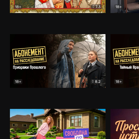
18+
7.3
18+
Очень древняя Русь
Комедия
Поколение 
18+
8.2
18+
Абонемент на расследование. Призраки прошлого
Абонемент 