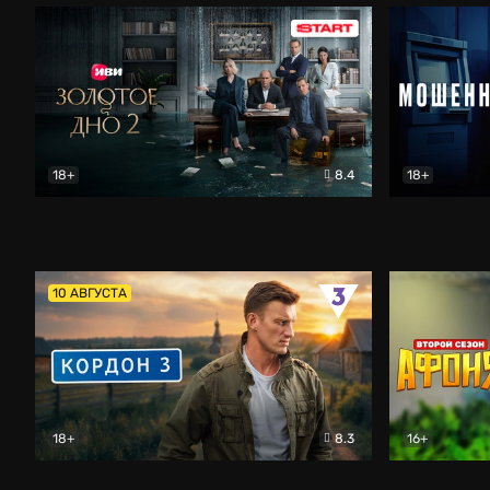
18+
8.4
18+
Золотое дно
Драма
Мошенник
10 АВГУСТА
18+
8.3
16+