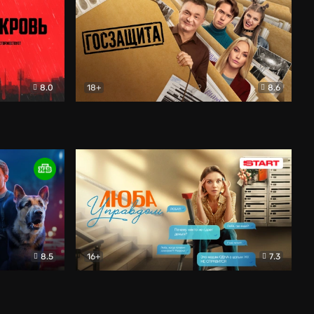
8.0
18+
8.6
вик
Госзащита
Комедия
8.5
16+
7.3
ектив
Люба Управдом
Комедия