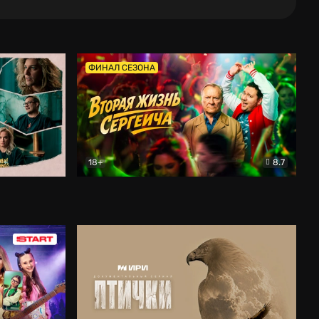
ФИНАЛ СЕЗОНА
18+
8.7
тальный
Вторая жизнь Сергеича
Комедия