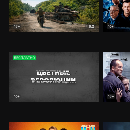
18+
8.2
16+
Дороги небесные
Документальный
Зенит навс
БЕСПЛАТНО
16+
18+
Цветные революции
Документальный
Возмездие