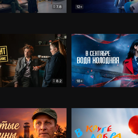
7.8
12+
Соло
Документальный
Двойная жизнь Ми
Комед
8.2
18+
на расследование. Тайный враг
Детектив
В сентябре вода холодная
Детектив