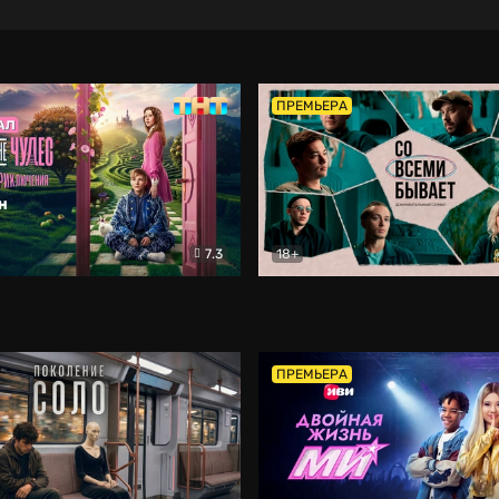
ПРЕМЬЕРА
7.3
18+
ране Чудес. Безумные приключения
Со всеми бывает
Фэнтези
Докумен
ПРЕМЬЕРА