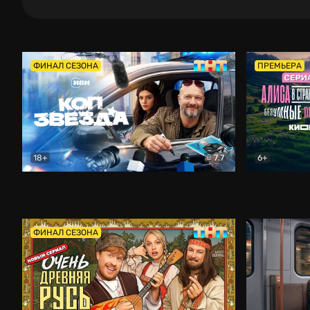
ФИНАЛ СЕЗОНА
ПРЕМЬЕРА
18+
7.7
6+
Коп-звезда
Комедия
Алиса в Ст
ФИНАЛ СЕЗОНА