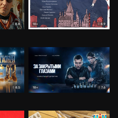
8.8
18+
8.9
ама
В «Хогвартс» я не попал
Документальный
8.5
18+
7.6
ьный
За закрытыми глазами
Детектив