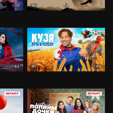
7.9
16+
ия
Птички
Документальный
8.2
18+
8.6
Детектив
Кузя. Путь к успеху
Комедия