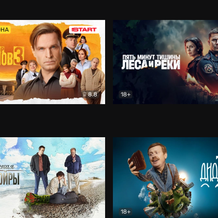
5)
Комедия
Олдскул
Комедия
ОНА
8.8
18+
Гаврилов
Комедия
Пять минут тишины
Детек
18+