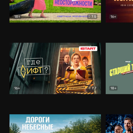
18+
7.5
16+
Свободна по неосторожности
Комедия
Простые и
16+
7.7
18+
Где лифт?
Комедия
Старший т