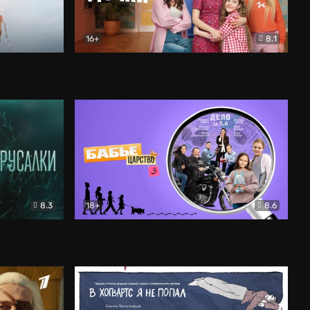
16+
8.1
льный
Папины дочки. Новые
Комедия
8.3
18+
8.6
Бабье царство
Детектив