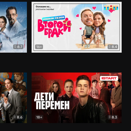
8.7
16+
8.4
ама
Второй брак
Комедия
8.6
18+
8.3