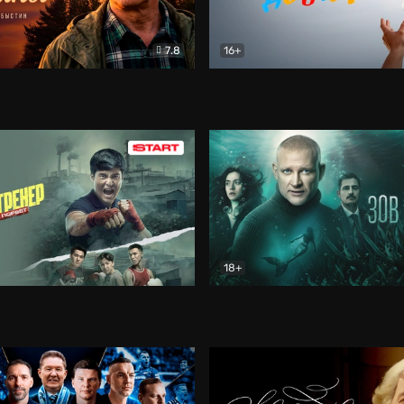
7.8
16+
стины
Драма
В круге добра
Документа
18+
ренер
Драма
Зов русалки
Детектив