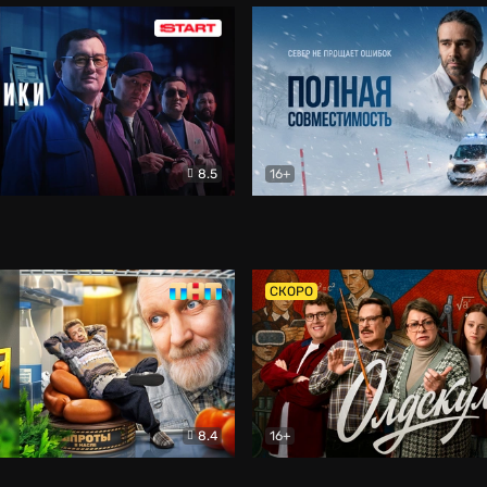
8.5
16+
и
Детектив
Полная совместимость
Др
СКОРО
8.4
16+