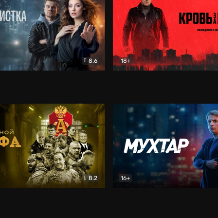
8.6
18+
ка
Детектив
Кровь за кровь (2026)
Бое
8.2
16+
«Альфа»
Боевик
Мухтар. Он вернулся
Дет