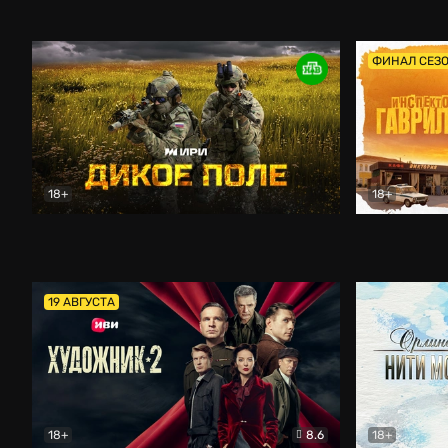
Кордон
Боевик
Афоня (202
ФИНАЛ СЕЗ
18+
18+
Дикое поле
Документальный
Инспектор 
19 АВГУСТА
18+
8.6
18+