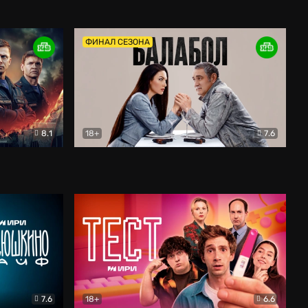
Дети перемен
Драма
ФИНАЛ СЕЗОНА
8.1
18+
7.6
тив
Балабол
Детектив
7.6
18+
6.6