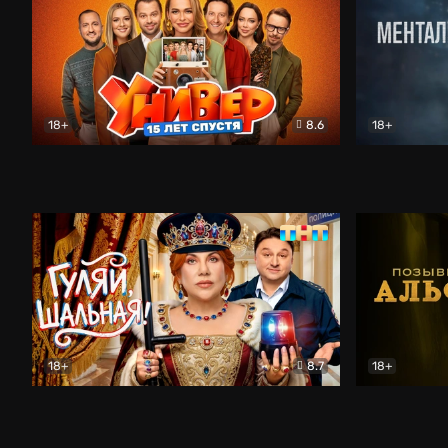
18+
8.6
18+
Универ. 15 лет спустя
Комедия
Менталист
18+
8.7
18+
Гуляй, шальная!
Комедия
Позывной 