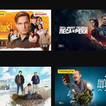
5)
Комедия
Олдскул
Комедия
ОНА
8.8
18+
Гаврилов
Комедия
Пять минут тишины
Детек
ПРЕМЬЕРА
18+