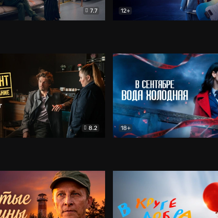
7.7
12+
Соло
Документальный
Двойная жизнь Ми
Комед
8.2
18+
на расследование. Тайный враг
Детектив
В сентябре вода холодная
Детектив