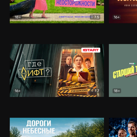
18+
7.5
16+
Свободна по неосторожности
Комедия
Простые и
16+
7.7
18+
Где лифт?
Комедия
Старший т