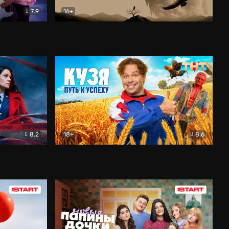
7.9
16+
ия
Птички
Документальный
8.2
18+
8.6
Детектив
Кузя. Путь к успеху
Комедия