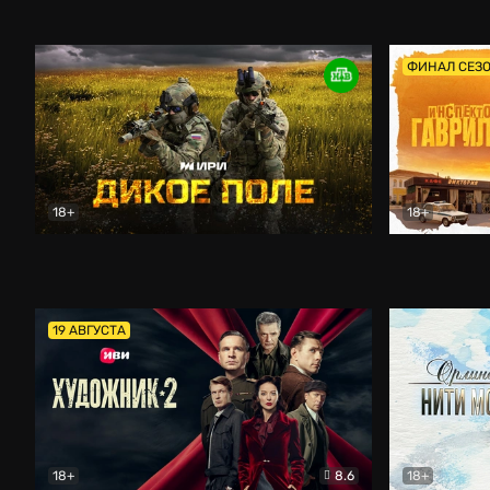
Кордон
Боевик
Афоня (202
ФИНАЛ СЕЗ
18+
18+
Дикое поле
Документальный
Инспектор 
19 АВГУСТА
18+
8.6
18+