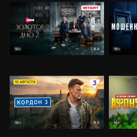
18+
8.4
18+
Золотое дно
Драма
Мошенник
10 АВГУСТА
18+
8.3
16+