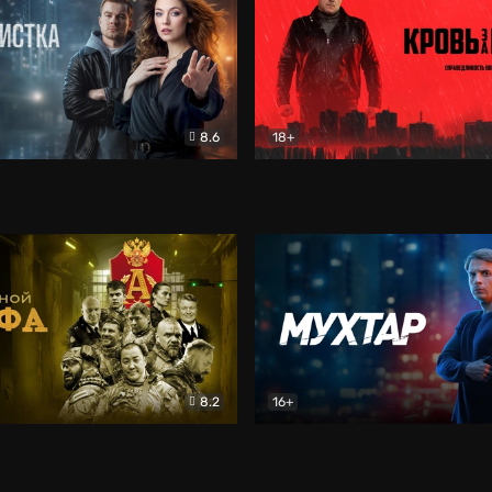
8.6
18+
ка
Детектив
Кровь за кровь (2026)
Бое
8.2
16+
«Альфа»
Боевик
Мухтар. Он вернулся
Дет