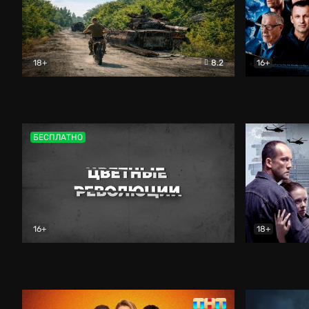
18+
8.2
16+
Дороги небесные
Документальный
Зенит навс
БЕСПЛАТНО
16+
18+
Цветные революции
Документальный
Возмездие