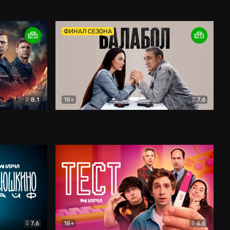
Дети перемен
Драма
ФИНАЛ СЕЗОНА
8.1
18+
7.6
тив
Балабол
Детектив
7.6
18+
6.6