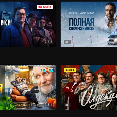
8.5
16+
и
Детектив
Полная совместимость
Др
СКОРО
8.4
16+