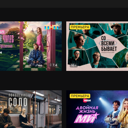
ПРЕМЬЕРА
7.4
18+
ране Чудес. Безумные приключения
Со всеми бывает
Фэнтези
Докумен
ПРЕМЬЕРА