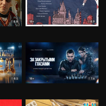
8.8
18+
8.9
ама
В «Хогвартс» я не попал
Документальный
8.5
18+
7.6
ьный
За закрытыми глазами
Детектив