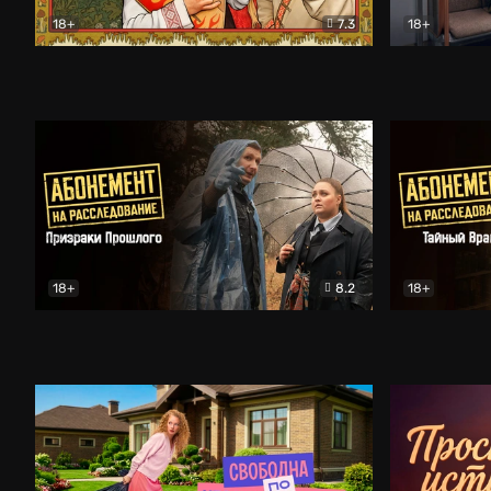
18+
7.3
18+
Очень древняя Русь
Комедия
Поколение 
18+
8.2
18+
Абонемент на расследование. Призраки прошлого
Абонемент 