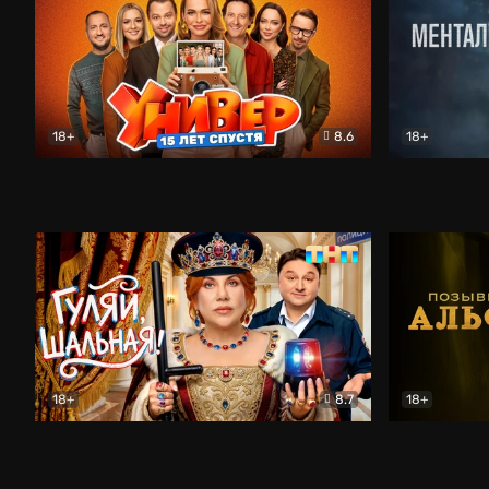
18+
8.6
18+
Универ. 15 лет спустя
Комедия
Менталист
18+
8.7
18+
Гуляй, шальная!
Комедия
Позывной 