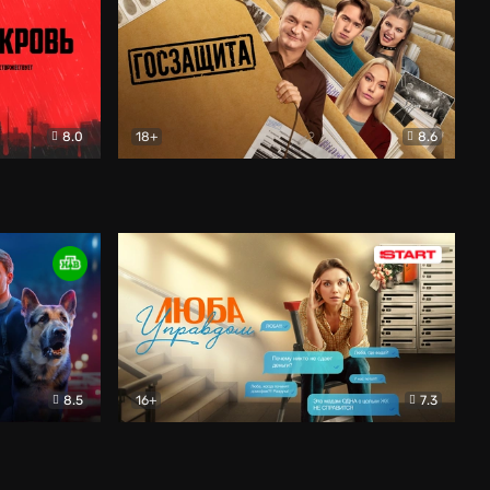
8.0
18+
8.6
вик
Госзащита
Комедия
8.5
16+
7.3
ектив
Люба Управдом
Комедия