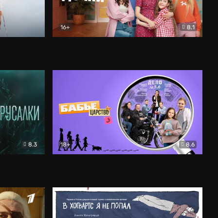
16+
8.1
льный
Папины дочки. Новые
Комедия
8.3
18+
8.6
Бабье царство
Детектив