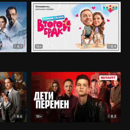
8.7
16+
8.4
ама
Второй брак
Комедия
8.6
18+
8.3