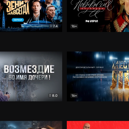
7.4
16+
егда. Сериал
Документальный
Новороссия. Потёмкин
Др
8.0
16+
Боевик
Жёсткий лёд
Документал