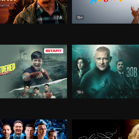
7.8
16+
стины
Драма
В круге добра
Документа
18+
ренер
Драма
Зов русалки
Детектив