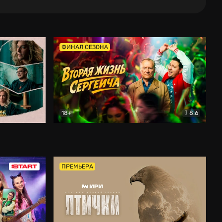
ФИНАЛ СЕЗОНА
18+
8.6
тальный
Вторая жизнь Сергеича
Комедия
ПРЕМЬЕРА