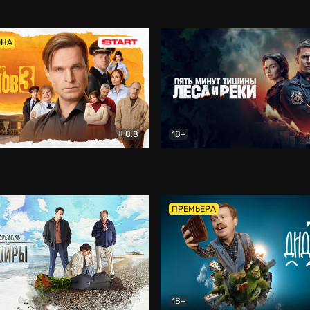
5)
Комедия
Олдскул
Комедия
ОНА
8.8
18+
Гаврилов
Комедия
Пять минут тишины
Детек
ПРЕМЬЕРА
18+