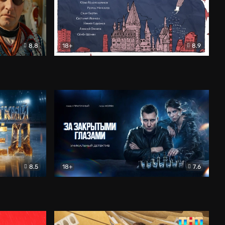
8.8
18+
8.9
ама
В «Хогвартс» я не попал
Документальный
8.5
18+
7.6
ьный
За закрытыми глазами
Детектив