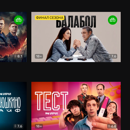
Дети перемен
Драма
ФИНАЛ СЕЗОНА
8.1
18+
7.6
тив
Балабол
Детектив
7.6
18+
6.6