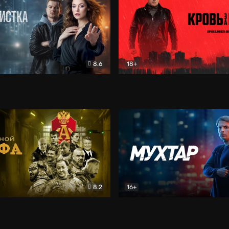
8.6
18+
ка
Детектив
Кровь за кровь (2026)
Бое
8.2
16+
«Альфа»
Боевик
Мухтар. Он вернулся
Дет