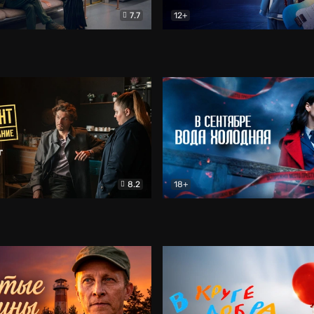
7.7
12+
Соло
Документальный
Двойная жизнь Ми
Комед
8.2
18+
на расследование. Тайный враг
Детектив
В сентябре вода холодная
Детектив