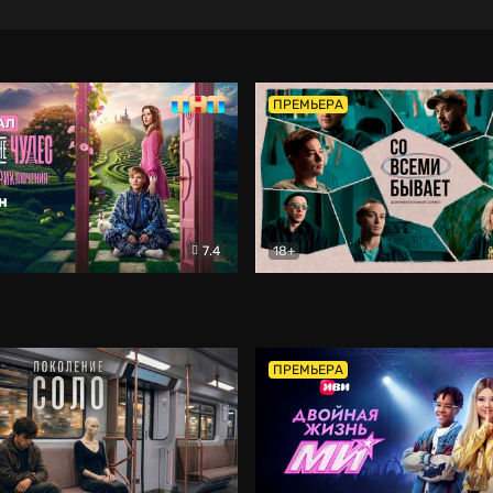
ПРЕМЬЕРА
7.4
18+
ране Чудес. Безумные приключения
Со всеми бывает
Фэнтези
Докумен
ПРЕМЬЕРА