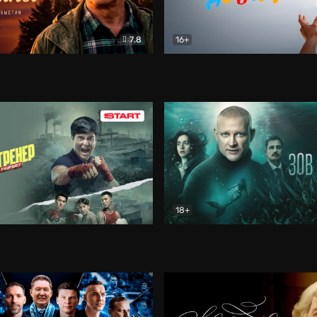
7.8
16+
стины
Драма
В круге добра
Документа
18+
ренер
Драма
Зов русалки
Детектив