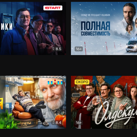
8.5
16+
и
Детектив
Полная совместимость
Др
СКОРО
8.4
16+