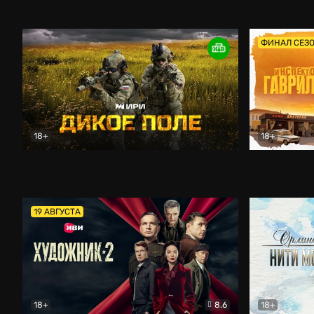
Кордон
Боевик
Афоня (202
ФИНАЛ СЕЗ
18+
18+
Дикое поле
Документальный
Инспектор 
19 АВГУСТА
18+
8.6
18+