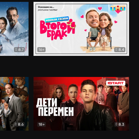
8.7
16+
8.4
ама
Второй брак
Комедия
8.6
18+
8.3