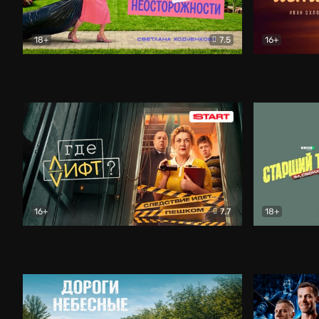
18+
7.5
16+
Свободна по неосторожности
Комедия
Простые и
16+
7.7
18+
Где лифт?
Комедия
Старший т