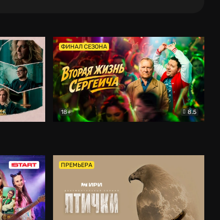
ФИНАЛ СЕЗОНА
18+
8.5
тальный
Вторая жизнь Сергеича
Комедия
ПРЕМЬЕРА