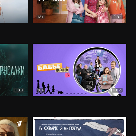
16+
8.1
льный
Папины дочки. Новые
Комедия
8.3
18+
8.6
Бабье царство
Детектив