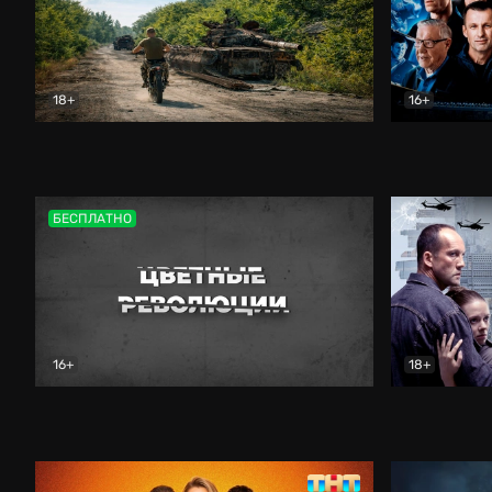
18+
16+
Дороги небесные
Документальный
Зенит навс
БЕСПЛАТНО
16+
18+
Цветные революции
Документальный
Возмездие