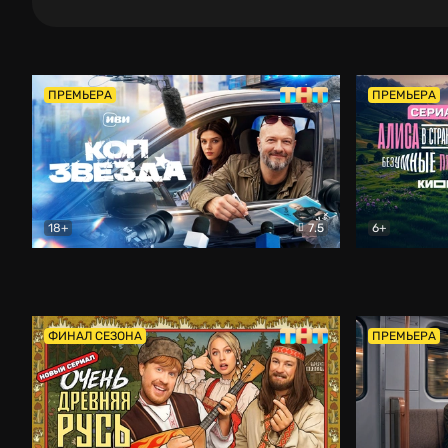
ПРЕМЬЕРА
ПРЕМЬЕРА
18+
7.5
6+
Коп-звезда
Комедия
Алиса в Ст
ФИНАЛ СЕЗОНА
ПРЕМЬЕРА