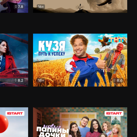
7.8
16+
ия
Птички
Документальный
8.2
18+
8.6
Детектив
Кузя. Путь к успеху
Комедия