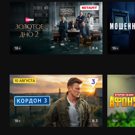
18+
8.4
18+
Золотое дно
Драма
Мошенник
10 АВГУСТА
18+
8.3
16+