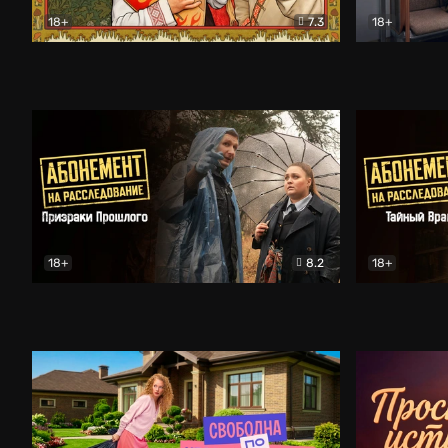
18+
7.3
18+
Очень древняя Русь
Комедия
Поколение 
18+
8.2
18+
Абонемент на расследование. Призраки прошлого
Абонемент 