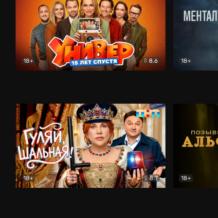
18+
8.6
18+
Универ. 15 лет спустя
Комедия
Менталист
18+
8.7
18+
Гуляй, шальная!
Комедия
Позывной 