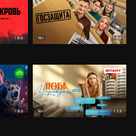
8.0
18+
8.6
вик
Госзащита
Комедия
8.5
16+
7.3
ектив
Люба Управдом
Комедия