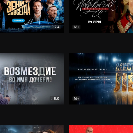
7.4
16+
егда. Сериал
Документальный
Новороссия. Потёмкин
Др
8.0
16+
Боевик
Жёсткий лёд
Документал