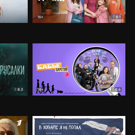
16+
8.1
льный
Папины дочки. Новые
Комедия
8.3
18+
8.6
Бабье царство
Детектив