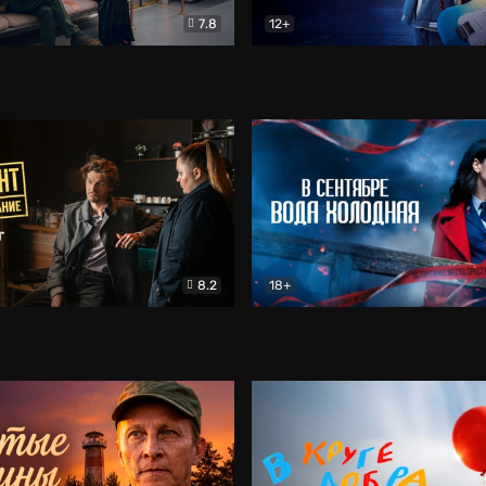
7.8
12+
Соло
Документальный
Двойная жизнь Ми
Комед
8.2
18+
на расследование. Тайный враг
Детектив
В сентябре вода холодная
Детектив