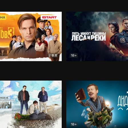
5)
Комедия
Олдскул
Комедия
ОНА
8.8
18+
Гаврилов
Комедия
Пять минут тишины
Детек
18+