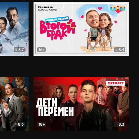
8.7
16+
8.4
ама
Второй брак
Комедия
8.6
18+
8.3