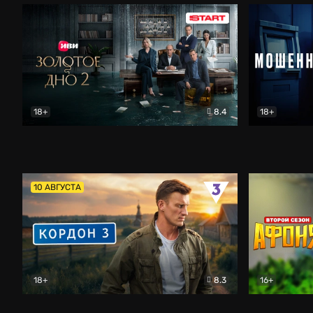
18+
8.4
18+
Золотое дно
Драма
Мошенник
10 АВГУСТА
18+
8.3
16+