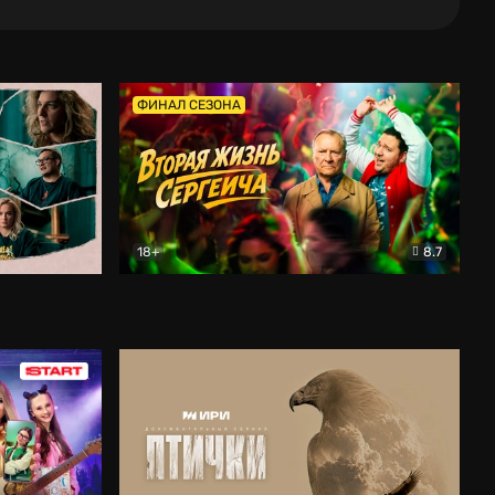
ФИНАЛ СЕЗОНА
18+
8.7
тальный
Вторая жизнь Сергеича
Комедия