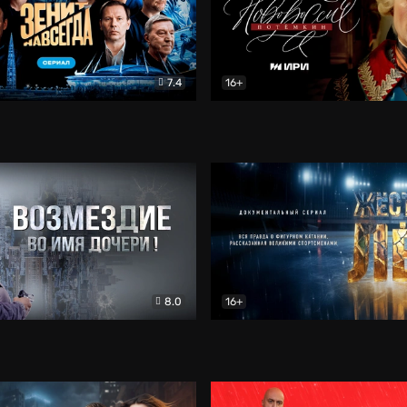
7.4
16+
егда. Сериал
Документальный
Новороссия. Потёмкин
Др
8.0
16+
Боевик
Жёсткий лёд
Документал