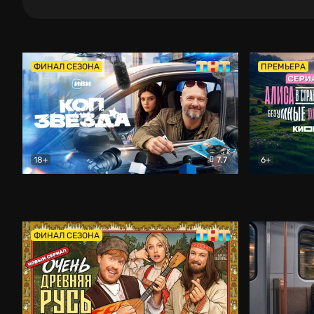
ФИНАЛ СЕЗОНА
ПРЕМЬЕРА
18+
7.7
6+
Коп-звезда
Комедия
Алиса в Ст
ФИНАЛ СЕЗОНА