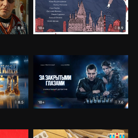
8.8
18+
8.9
ама
В «Хогвартс» я не попал
Документальный
8.5
18+
7.6
ьный
За закрытыми глазами
Детектив