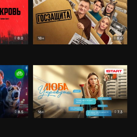
8.0
18+
8.6
вик
Госзащита
Комедия
8.5
16+
7.3
ектив
Люба Управдом
Комедия