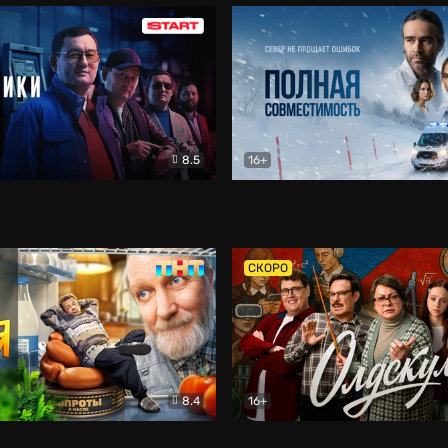
8.5
16+
и
Детектив
Полная совместимость
Др
СКОРО
8.4
16+