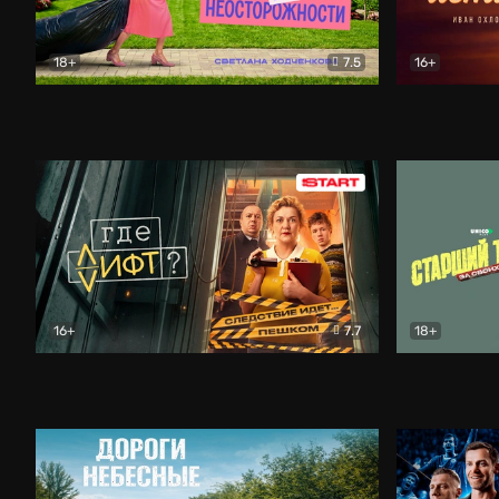
18+
7.5
16+
Свободна по неосторожности
Комедия
Простые и
16+
7.7
18+
Где лифт?
Комедия
Старший т