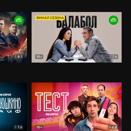
Дети перемен
Драма
ФИНАЛ СЕЗОНА
8.1
18+
7.6
тив
Балабол
Детектив
7.6
18+
6.6