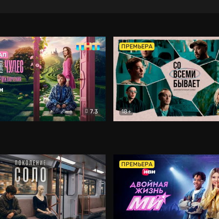
ПРЕМЬЕРА
7.3
18+
ране Чудес. Безумные приключения
Со всеми бывает
Фэнтези
Докумен
ПРЕМЬЕРА