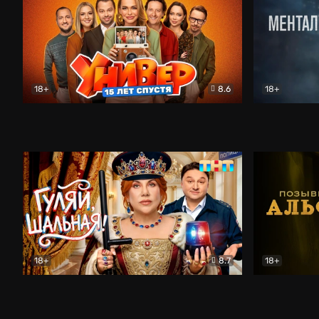
18+
8.6
18+
Универ. 15 лет спустя
Комедия
Менталист
18+
8.7
18+
Гуляй, шальная!
Комедия
Позывной 