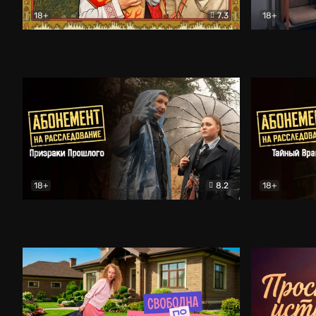
18+
7.3
18+
Очень древняя Русь
Комедия
Поколение 
18+
8.2
18+
Абонемент на расследование. Призраки прошлого
Абонемент 