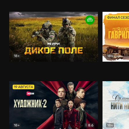
Кордон
Боевик
Афоня (202
ФИНАЛ СЕЗ
18+
18+
Дикое поле
Документальный
Инспектор 
19 АВГУСТА
18+
8.6
18+