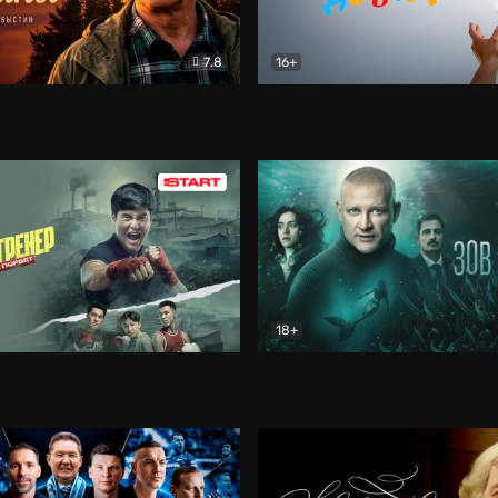
7.8
16+
стины
Драма
В круге добра
Документа
18+
ренер
Драма
Зов русалки
Детектив