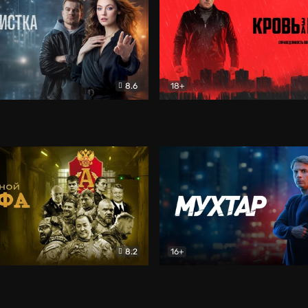
8.6
18+
ка
Детектив
Кровь за кровь (2026)
Бое
8.2
16+
«Альфа»
Боевик
Мухтар. Он вернулся
Дет