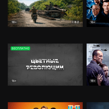
18+
8.2
16+
Дороги небесные
Документальный
Зенит навс
БЕСПЛАТНО
16+
18+
Цветные революции
Документальный
Возмездие