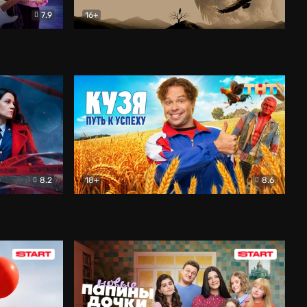
7.9
16+
ия
Птички
Документальный
8.2
18+
8.6
Детектив
Кузя. Путь к успеху
Комедия