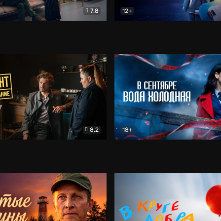
7.8
12+
Соло
Документальный
Двойная жизнь Ми
Комед
8.2
18+
на расследование. Тайный враг
Детектив
В сентябре вода холодная
Детектив