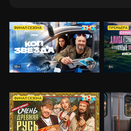
ФИНАЛ СЕЗОНА
ПРЕМЬЕРА
18+
7.7
6+
Коп-звезда
Комедия
Алиса в Ст
ФИНАЛ СЕЗОНА