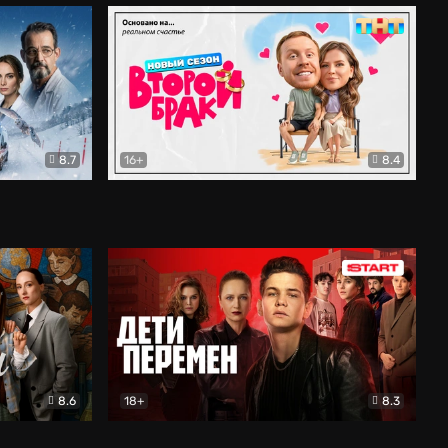
8.7
16+
8.4
ама
Второй брак
Комедия
8.6
18+
8.3