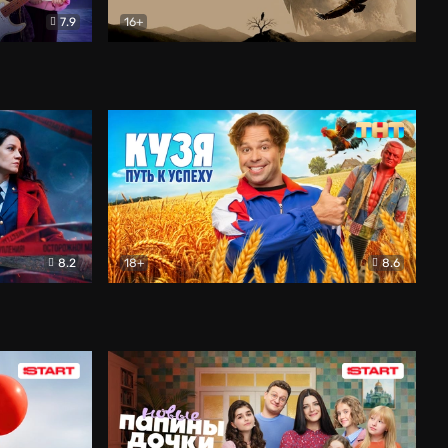
7.9
16+
ия
Птички
Документальный
8.2
18+
8.6
Детектив
Кузя. Путь к успеху
Комедия