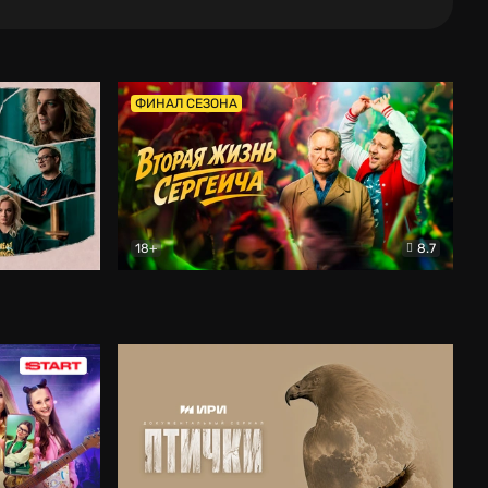
ФИНАЛ СЕЗОНА
18+
8.7
тальный
Вторая жизнь Сергеича
Комедия