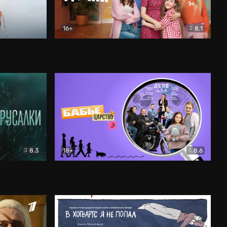
16+
8.1
льный
Папины дочки. Новые
Комедия
8.3
18+
8.6
Бабье царство
Детектив