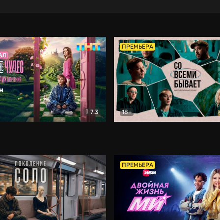
ПРЕМЬЕРА
7.3
18+
ране Чудес. Безумные приключения
Со всеми бывает
Фэнтези
Докумен
ПРЕМЬЕРА