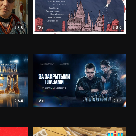
8.8
18+
8.9
ама
В «Хогвартс» я не попал
Документальный
8.5
18+
7.6
ьный
За закрытыми глазами
Детектив