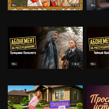
18+
7.3
18+
Очень древняя Русь
Комедия
Поколение 
18+
8.2
18+
Абонемент на расследование. Призраки прошлого
Абонемент 