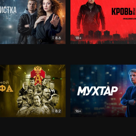
8.6
18+
ка
Детектив
Кровь за кровь (2026)
Бое
8.2
16+
«Альфа»
Боевик
Мухтар. Он вернулся
Дет