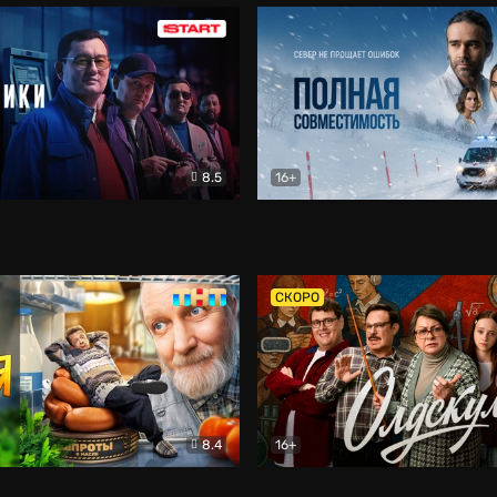
8.5
16+
и
Детектив
Полная совместимость
Др
СКОРО
8.4
16+