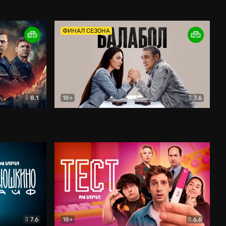
Дети перемен
Драма
ФИНАЛ СЕЗОНА
8.1
18+
7.6
тив
Балабол
Детектив
7.6
18+
6.6