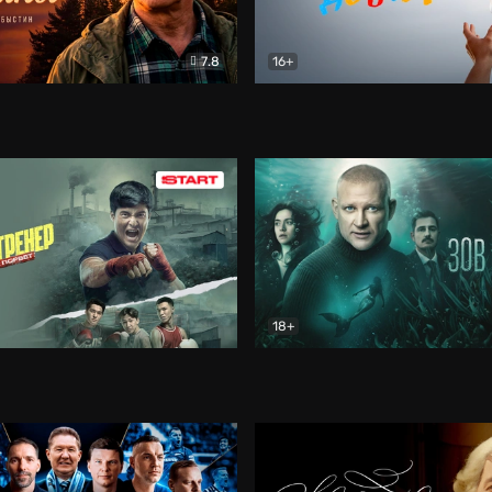
7.8
16+
стины
Драма
В круге добра
Документа
18+
ренер
Драма
Зов русалки
Детектив