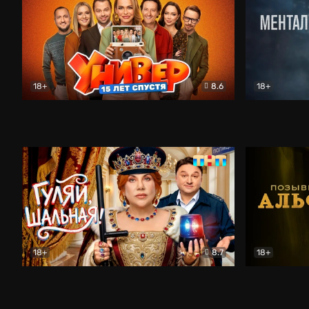
18+
8.6
18+
Универ. 15 лет спустя
Комедия
Менталист
18+
8.7
18+
Гуляй, шальная!
Комедия
Позывной 