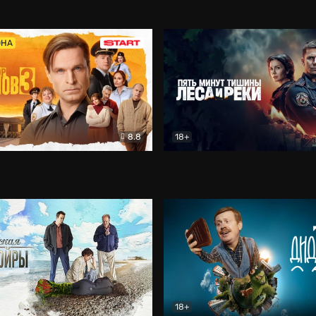
5)
Комедия
Олдскул
Комедия
ОНА
8.8
18+
Гаврилов
Комедия
Пять минут тишины
Детек
18+