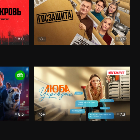
8.0
18+
8.6
вик
Госзащита
Комедия
8.5
16+
7.3
ектив
Люба Управдом
Комедия