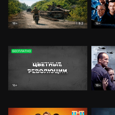
18+
8.2
16+
Дороги небесные
Документальный
Зенит навс
БЕСПЛАТНО
16+
18+
Цветные революции
Документальный
Возмездие