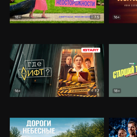
18+
7.5
16+
Свободна по неосторожности
Комедия
Простые и
16+
7.7
18+
Где лифт?
Комедия
Старший т