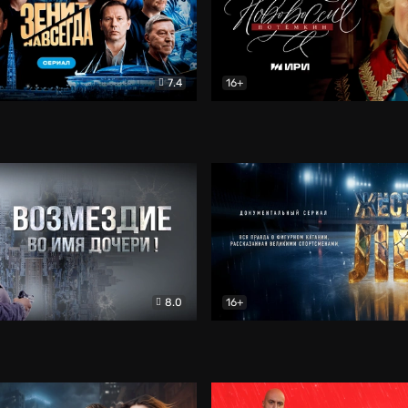
7.4
16+
егда. Сериал
Документальный
Новороссия. Потёмкин
Др
8.0
16+
Боевик
Жёсткий лёд
Документал