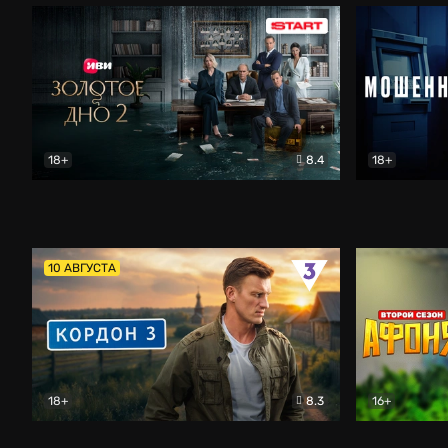
18+
8.4
18+
Золотое дно
Драма
Мошенник
10 АВГУСТА
18+
8.3
16+