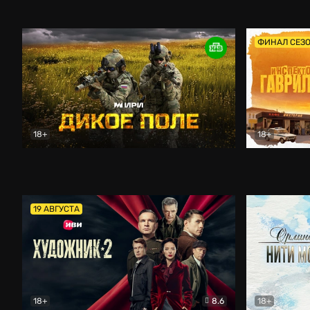
Кордон
Боевик
Афоня (202
ФИНАЛ СЕЗ
18+
18+
Дикое поле
Документальный
Инспектор 
19 АВГУСТА
18+
8.6
18+