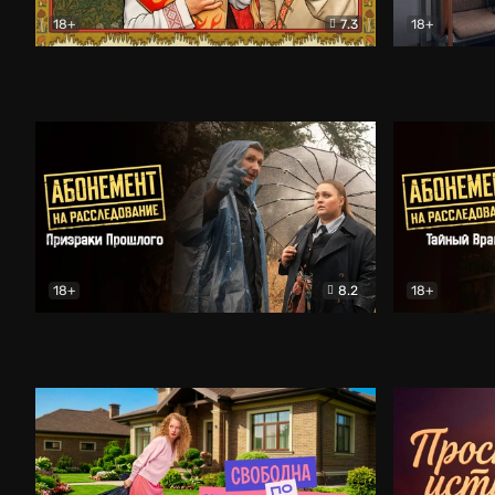
18+
7.3
18+
Очень древняя Русь
Комедия
Поколение 
18+
8.2
18+
Абонемент на расследование. Призраки прошлого
Абонемент 