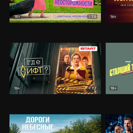
18+
7.5
16+
Свободна по неосторожности
Комедия
Простые и
16+
7.7
18+
Где лифт?
Комедия
Старший т