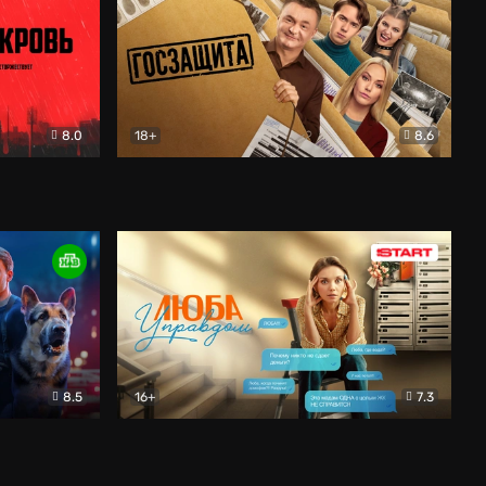
8.0
18+
8.6
вик
Госзащита
Комедия
8.5
16+
7.3
ектив
Люба Управдом
Комедия