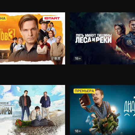
5)
Комедия
Олдскул
Комедия
ОНА
8.8
18+
Гаврилов
Комедия
Пять минут тишины
Детек
ПРЕМЬЕРА
18+