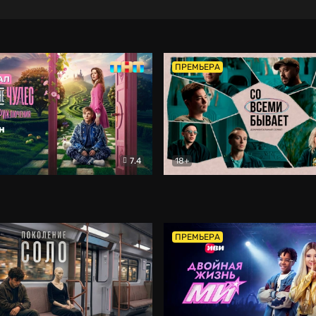
ПРЕМЬЕРА
7.4
18+
ране Чудес. Безумные приключения
Со всеми бывает
Фэнтези
Докумен
ПРЕМЬЕРА