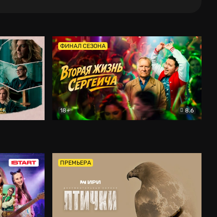
ФИНАЛ СЕЗОНА
18+
8.6
тальный
Вторая жизнь Сергеича
Комедия
ПРЕМЬЕРА