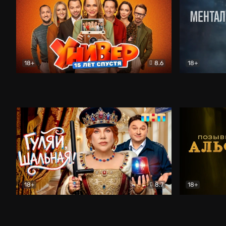
18+
8.6
18+
Универ. 15 лет спустя
Комедия
Менталист
18+
8.7
18+
Гуляй, шальная!
Комедия
Позывной 