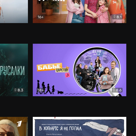
16+
8.1
льный
Папины дочки. Новые
Комедия
8.3
18+
8.6
Бабье царство
Детектив