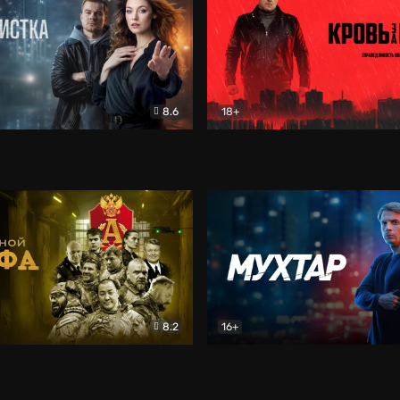
8.6
18+
ка
Детектив
Кровь за кровь (2026)
Бое
8.2
16+
«Альфа»
Боевик
Мухтар. Он вернулся
Дет