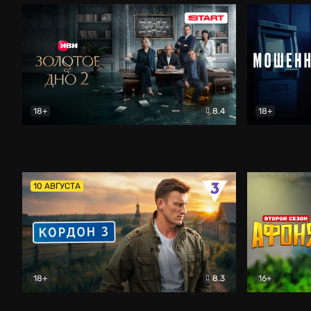
18+
8.4
18+
Золотое дно
Драма
Мошенник
10 АВГУСТА
18+
8.3
16+