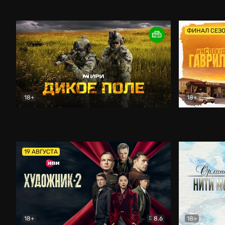
Кордон
Боевик
Афоня (202
ФИНАЛ СЕЗ
18+
18+
Дикое поле
Документальный
Инспектор 
19 АВГУСТА
18+
8.6
18+