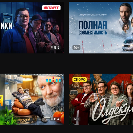
8.5
16+
и
Детектив
Полная совместимость
Др
СКОРО
8.4
16+