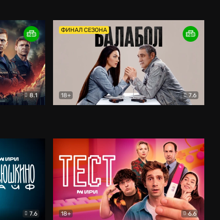
Дети перемен
Драма
ФИНАЛ СЕЗОНА
8.1
18+
7.6
тив
Балабол
Детектив
7.6
18+
6.6