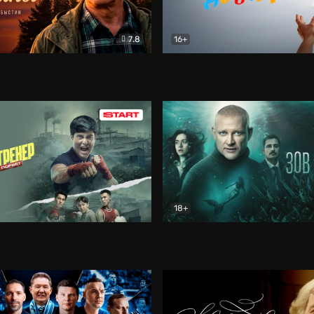
7.8
16+
стины
Драма
В круге добра
Документа
18+
ренер
Драма
Зов русалки
Детектив