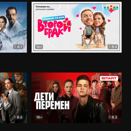
8.7
16+
8.4
ама
Второй брак
Комедия
8.6
18+
8.3