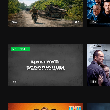
18+
8.2
16+
Дороги небесные
Документальный
Зенит навс
БЕСПЛАТНО
16+
18+
Цветные революции
Документальный
Возмездие