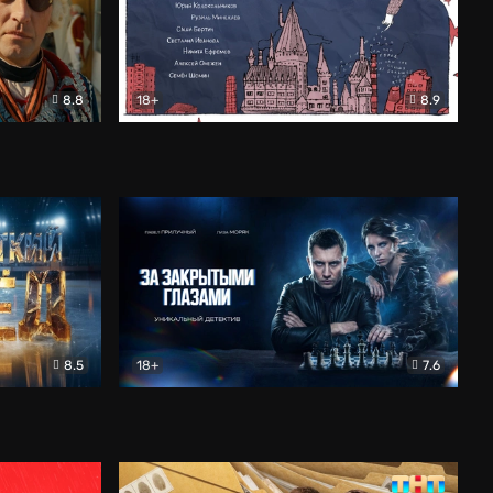
8.8
18+
8.9
ама
В «Хогвартс» я не попал
Документальный
8.5
18+
7.6
ьный
За закрытыми глазами
Детектив