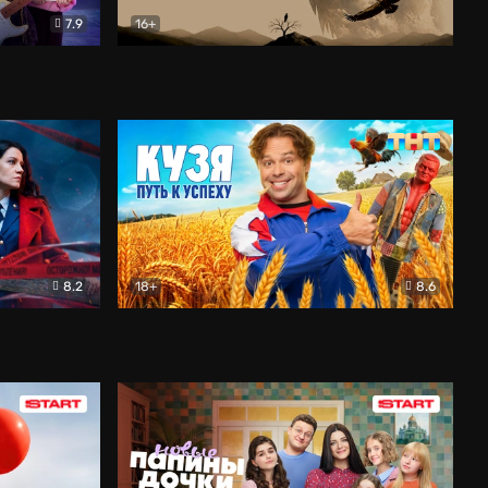
7.9
16+
ия
Птички
Документальный
8.2
18+
8.6
Детектив
Кузя. Путь к успеху
Комедия