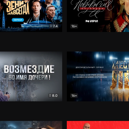
7.4
16+
егда. Сериал
Документальный
Новороссия. Потёмкин
Др
8.0
16+
Боевик
Жёсткий лёд
Документал