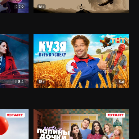
7.9
16+
ия
Птички
Документальный
8.2
18+
8.6
Детектив
Кузя. Путь к успеху
Комедия