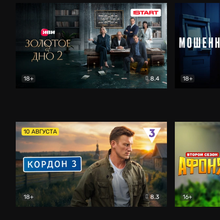
18+
8.4
18+
Золотое дно
Драма
Мошенник
10 АВГУСТА
18+
8.3
16+