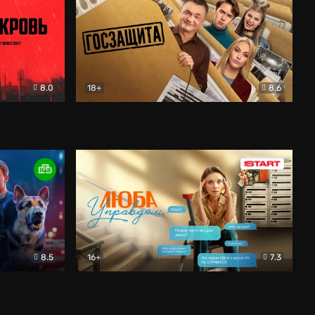
8.0
18+
8.6
вик
Госзащита
Комедия
8.5
16+
7.3
ектив
Люба Управдом
Комедия