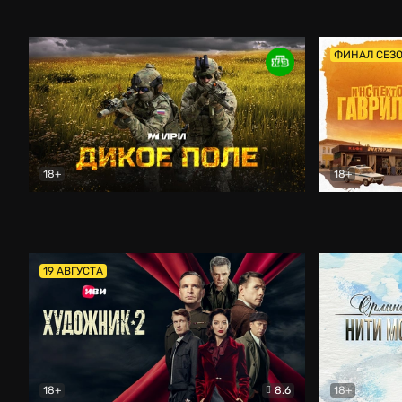
Кордон
Боевик
Афоня (202
ФИНАЛ СЕЗ
18+
18+
Дикое поле
Документальный
Инспектор 
19 АВГУСТА
18+
8.6
18+