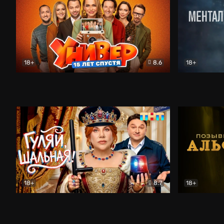
18+
8.6
18+
Универ. 15 лет спустя
Комедия
Менталист
18+
8.7
18+
Гуляй, шальная!
Комедия
Позывной 