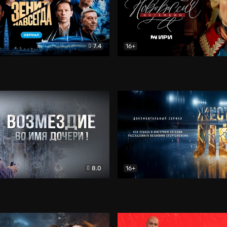
7.4
16+
егда. Сериал
Документальный
Новороссия. Потёмкин
Др
8.0
16+
Боевик
Жёсткий лёд
Документал