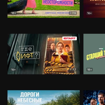
18+
7.5
16+
Свободна по неосторожности
Комедия
Простые и
16+
7.7
18+
Где лифт?
Комедия
Старший т