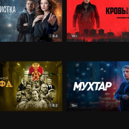
8.6
18+
ка
Детектив
Кровь за кровь (2026)
Бое
8.2
16+
«Альфа»
Боевик
Мухтар. Он вернулся
Дет