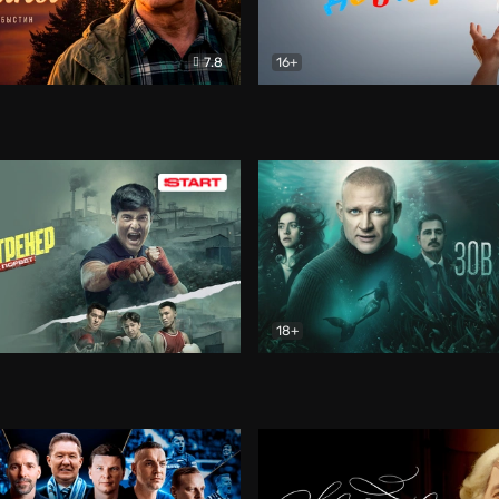
7.8
16+
стины
Драма
В круге добра
Документа
18+
ренер
Драма
Зов русалки
Детектив