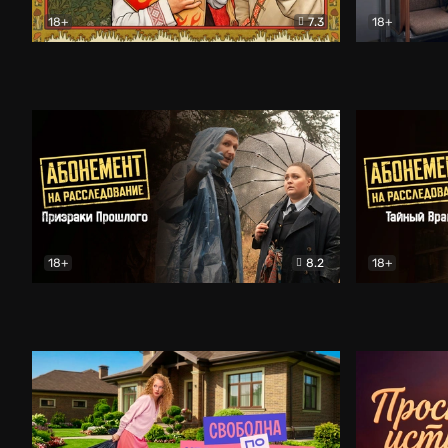
18+
7.3
18+
Очень древняя Русь
Комедия
Поколение 
18+
8.2
18+
Абонемент на расследование. Призраки прошлого
Абонемент 