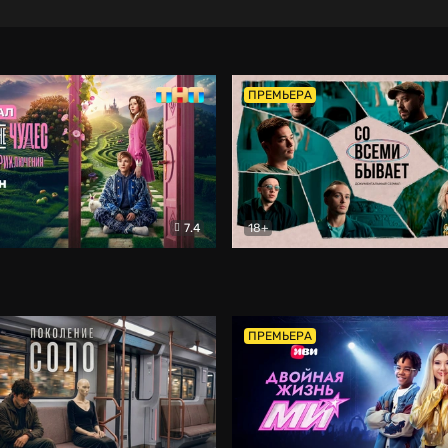
ПРЕМЬЕРА
7.4
18+
ране Чудес. Безумные приключения
Со всеми бывает
Фэнтези
Докумен
ПРЕМЬЕРА