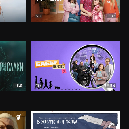
16+
8.1
льный
Папины дочки. Новые
Комедия
8.3
18+
8.6
Бабье царство
Детектив