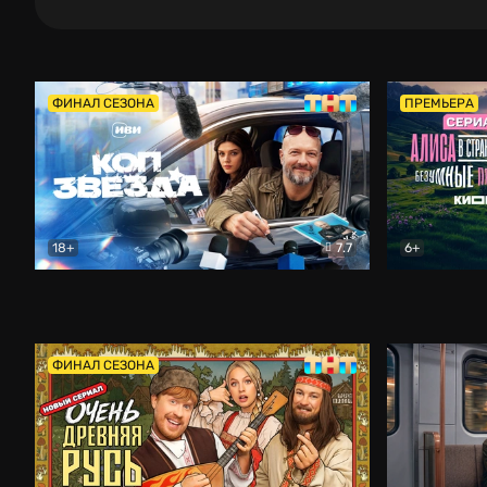
ФИНАЛ СЕЗОНА
ПРЕМЬЕРА
18+
7.7
6+
Коп-звезда
Комедия
Алиса в Ст
ФИНАЛ СЕЗОНА