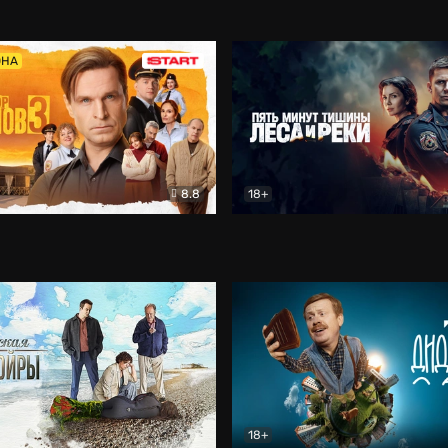
5)
Комедия
Олдскул
Комедия
ОНА
8.8
18+
Гаврилов
Комедия
Пять минут тишины
Детек
18+