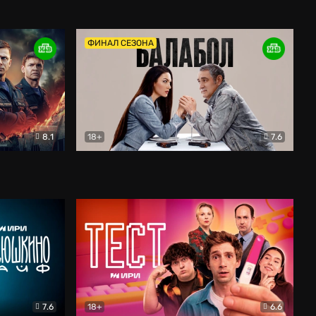
Дети перемен
Драма
ФИНАЛ СЕЗОНА
8.1
18+
7.6
тив
Балабол
Детектив
7.6
18+
6.6