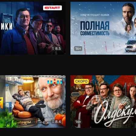
8.5
16+
и
Детектив
Полная совместимость
Др
СКОРО
8.4
16+