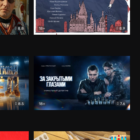
8.8
18+
8.9
ама
В «Хогвартс» я не попал
Документальный
8.5
18+
7.6
ьный
За закрытыми глазами
Детектив