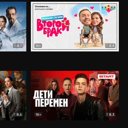
8.7
16+
8.4
ама
Второй брак
Комедия
8.6
18+
8.3