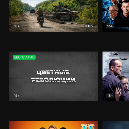
18+
8.2
16+
Дороги небесные
Документальный
Зенит навс
БЕСПЛАТНО
16+
18+
Цветные революции
Документальный
Возмездие