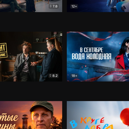
7.8
12+
Соло
Документальный
Двойная жизнь Ми
Комед
8.2
18+
на расследование. Тайный враг
Детектив
В сентябре вода холодная
Детектив