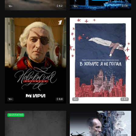
8.2
7.4
18+
16+
8.8
8.9
16+
18+
БЕСПЛАТНО