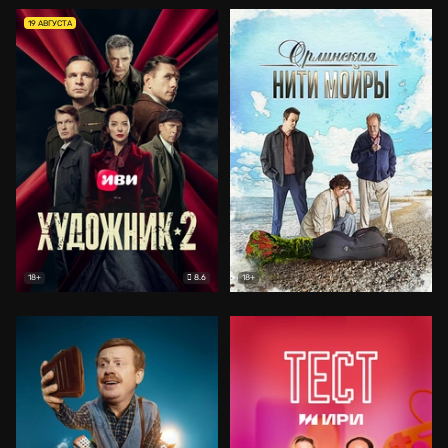
19 АВГУСТА
8.6
18+
18+