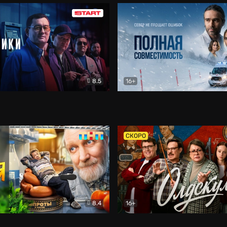
8.5
16+
и
Детектив
Полная совместимость
Др
СКОРО
8.4
16+