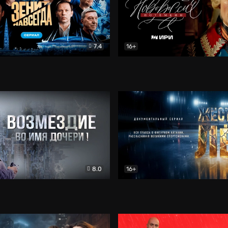
7.4
16+
егда. Сериал
Документальный
Новороссия. Потёмкин
Др
8.0
16+
Боевик
Жёсткий лёд
Документал