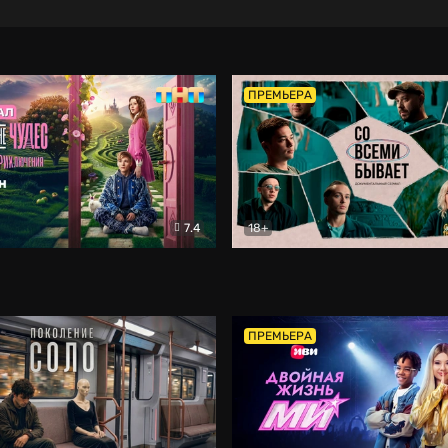
ПРЕМЬЕРА
7.4
18+
ране Чудес. Безумные приключения
Со всеми бывает
Фэнтези
Докумен
ПРЕМЬЕРА