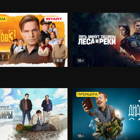
5)
Комедия
Олдскул
Комедия
ОНА
8.8
18+
Гаврилов
Комедия
Пять минут тишины
Детек
ПРЕМЬЕРА
18+