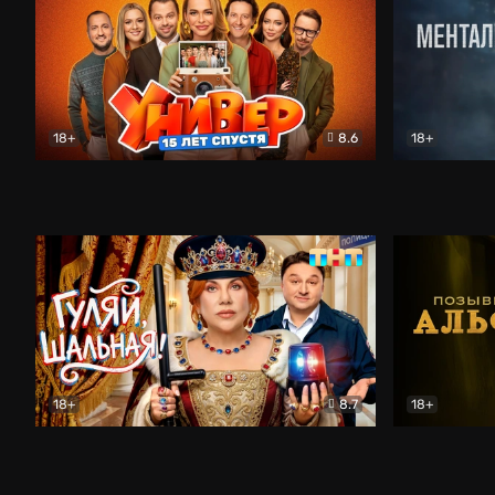
18+
8.6
18+
Универ. 15 лет спустя
Комедия
Менталист
18+
8.7
18+
Гуляй, шальная!
Комедия
Позывной 