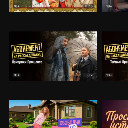
18+
7.3
18+
Очень древняя Русь
Комедия
Поколение 
18+
8.2
18+
Абонемент на расследование. Призраки прошлого
Абонемент 