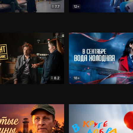
7.7
12+
Соло
Документальный
Двойная жизнь Ми
Комед
8.2
18+
на расследование. Тайный враг
Детектив
В сентябре вода холодная
Детектив