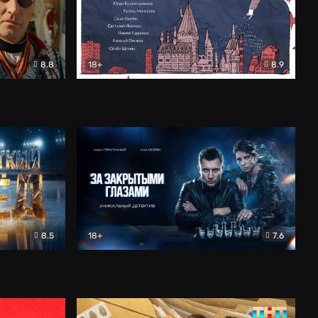
8.8
18+
8.9
ама
В «Хогвартс» я не попал
Документальный
8.5
18+
7.6
ьный
За закрытыми глазами
Детектив