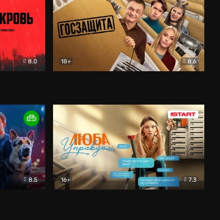
8.0
18+
8.6
вик
Госзащита
Комедия
8.5
16+
7.3
ектив
Люба Управдом
Комедия