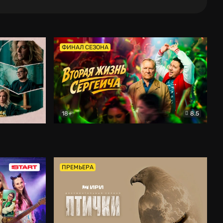
ФИНАЛ СЕЗОНА
18+
8.5
тальный
Вторая жизнь Сергеича
Комедия
ПРЕМЬЕРА