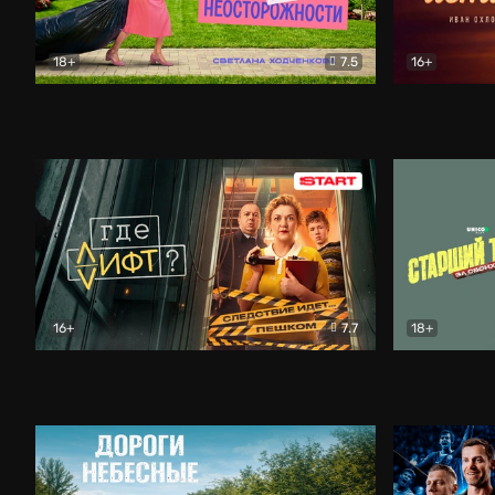
18+
7.5
16+
Свободна по неосторожности
Комедия
Простые и
16+
7.7
18+
Где лифт?
Комедия
Старший т