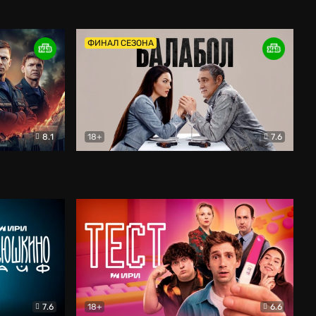
Дети перемен
Драма
ФИНАЛ СЕЗОНА
8.1
18+
7.6
тив
Балабол
Детектив
7.6
18+
6.6