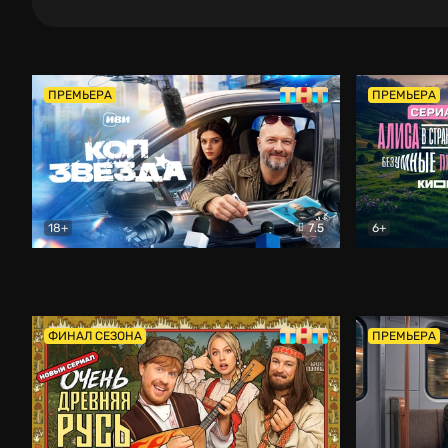
ПРЕМЬЕРА
ПРЕМЬЕРА
18+
7.5
6+
Коп-звезда
Комедия
Алиса в Ст
ФИНАЛ СЕЗОНА
ПРЕМЬЕРА