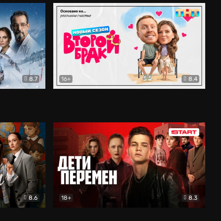
8.7
16+
8.4
ама
Второй брак
Комедия
8.6
18+
8.3