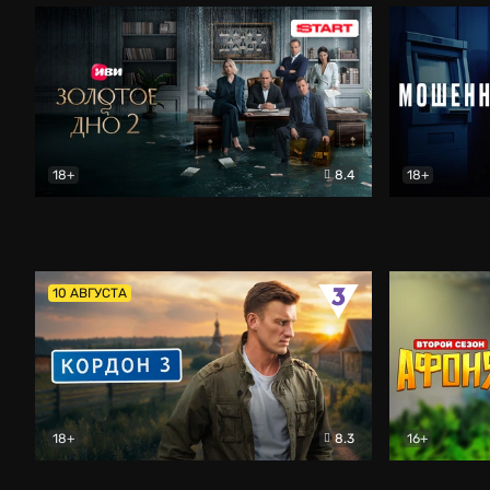
18+
8.4
18+
Золотое дно
Драма
Мошенник
10 АВГУСТА
18+
8.3
16+