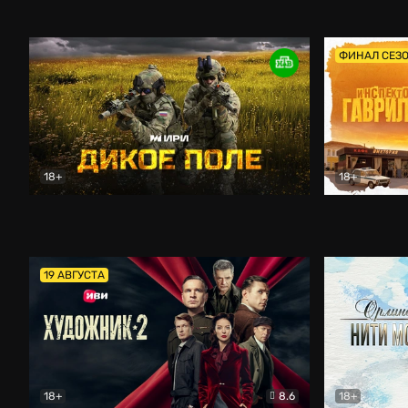
Кордон
Боевик
Афоня (202
ФИНАЛ СЕЗ
18+
18+
Дикое поле
Документальный
Инспектор 
19 АВГУСТА
18+
8.6
18+