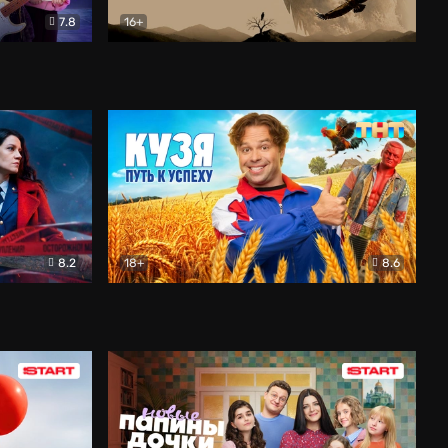
7.8
16+
ия
Птички
Документальный
8.2
18+
8.6
Детектив
Кузя. Путь к успеху
Комедия