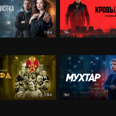
8.6
18+
ка
Детектив
Кровь за кровь (2026)
Бое
8.2
16+
«Альфа»
Боевик
Мухтар. Он вернулся
Дет