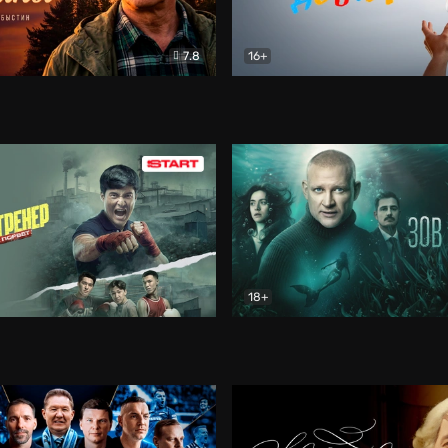
7.8
16+
стины
Драма
В круге добра
Документа
18+
ренер
Драма
Зов русалки
Детектив