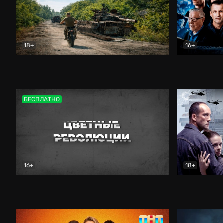
18+
16+
Дороги небесные
Документальный
Зенит навс
БЕСПЛАТНО
16+
18+
Цветные революции
Документальный
Возмездие