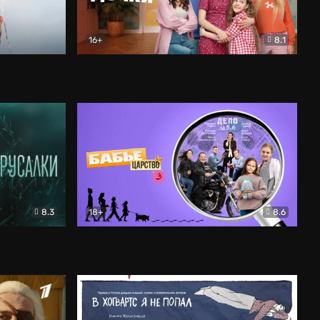
16+
8.1
льный
Папины дочки. Новые
Комедия
8.3
18+
8.6
Бабье царство
Детектив