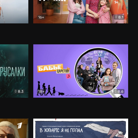
16+
8.1
льный
Папины дочки. Новые
Комедия
8.3
18+
8.6
Бабье царство
Детектив