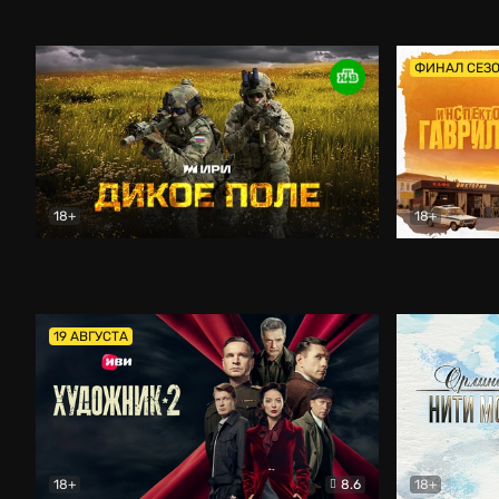
Кордон
Боевик
Афоня (202
ФИНАЛ СЕЗ
18+
18+
Дикое поле
Документальный
Инспектор 
19 АВГУСТА
18+
8.6
18+