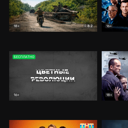
18+
8.2
16+
Дороги небесные
Документальный
Зенит навс
БЕСПЛАТНО
16+
18+
Цветные революции
Документальный
Возмездие