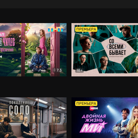
ПРЕМЬЕРА
7.3
18+
ране Чудес. Безумные приключения
Со всеми бывает
Фэнтези
Докумен
ПРЕМЬЕРА