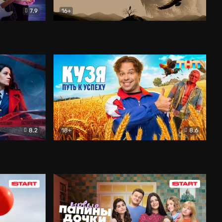
7.9
16+
ия
Птички
Документальный
8.2
18+
8.6
Детектив
Кузя. Путь к успеху
Комедия