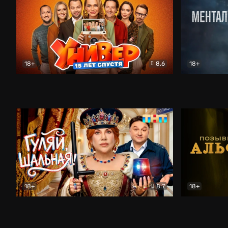
18+
8.6
18+
Универ. 15 лет спустя
Комедия
Менталист
18+
8.7
18+
Гуляй, шальная!
Комедия
Позывной 