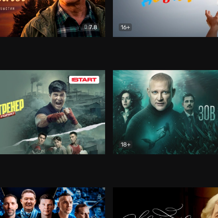
7.8
16+
стины
Драма
В круге добра
Документа
18+
ренер
Драма
Зов русалки
Детектив