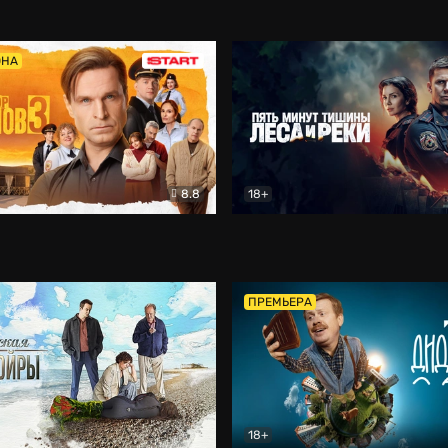
5)
Комедия
Олдскул
Комедия
ОНА
8.8
18+
Гаврилов
Комедия
Пять минут тишины
Детек
ПРЕМЬЕРА
18+