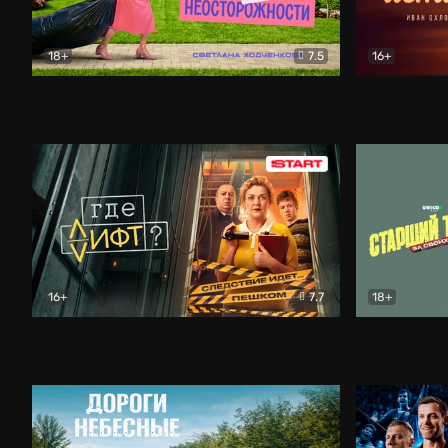
18+
7.5
16+
Свободна по неосторожности
Комедия
Простые и
16+
7.7
18+
Где лифт?
Комедия
Старший т