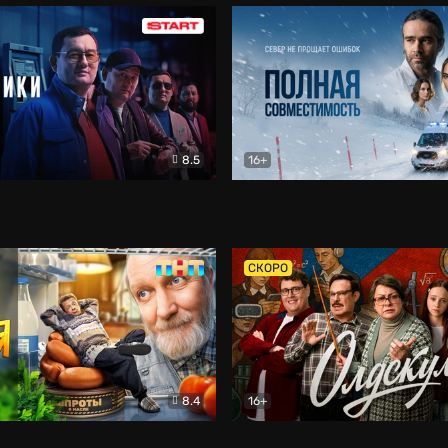
8.5
16+
и
Детектив
Полная совместимость
Др
СКОРО
8.4
16+