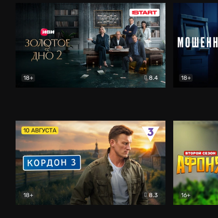
18+
8.4
18+
Золотое дно
Драма
Мошенник
10 АВГУСТА
18+
8.3
16+