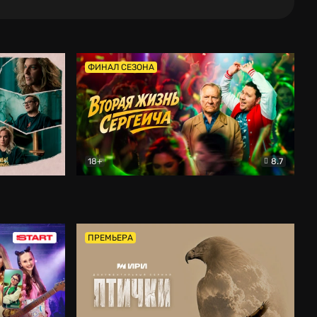
ФИНАЛ СЕЗОНА
18+
8.7
тальный
Вторая жизнь Сергеича
Комедия
ПРЕМЬЕРА