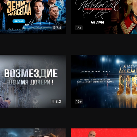
7.4
16+
егда. Сериал
Документальный
Новороссия. Потёмкин
Др
8.0
16+
Боевик
Жёсткий лёд
Документал