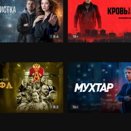
8.6
18+
ка
Детектив
Кровь за кровь (2026)
Бое
8.2
16+
«Альфа»
Боевик
Мухтар. Он вернулся
Дет