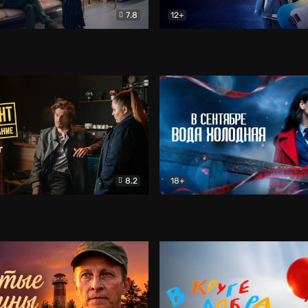
7.8
12+
Соло
Документальный
Двойная жизнь Ми
Комед
8.2
18+
на расследование. Тайный враг
Детектив
В сентябре вода холодная
Детектив