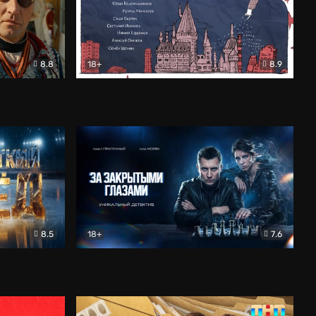
8.8
18+
8.9
ама
В «Хогвартс» я не попал
Документальный
8.5
18+
7.6
ьный
За закрытыми глазами
Детектив