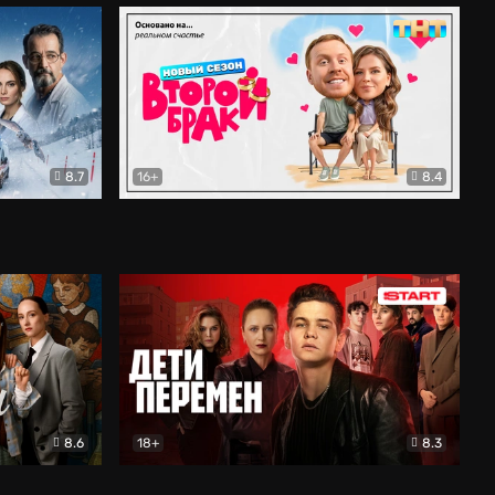
8.7
16+
8.4
ама
Второй брак
Комедия
8.6
18+
8.3