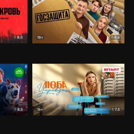
8.0
18+
8.6
вик
Госзащита
Комедия
8.5
16+
7.3
ектив
Люба Управдом
Комедия