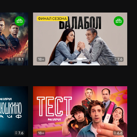
Дети перемен
Драма
ФИНАЛ СЕЗОНА
8.1
18+
7.6
тив
Балабол
Детектив
7.6
18+
6.6