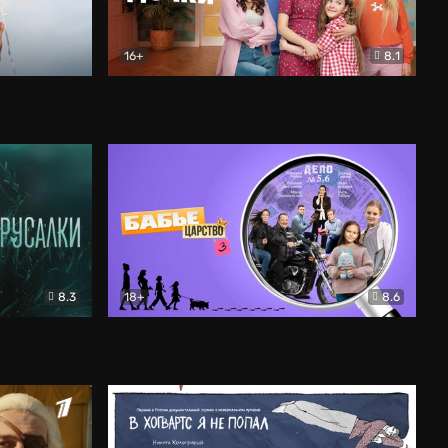
16+
8.1
льный
Папины дочки. Новые
Комедия
8.3
18+
8.6
Бабье царство
Детектив