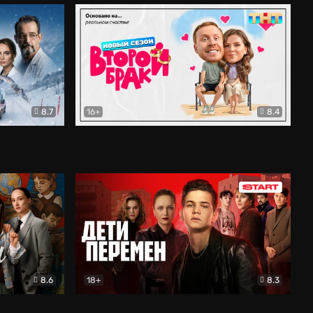
8.7
16+
8.4
ама
Второй брак
Комедия
8.6
18+
8.3