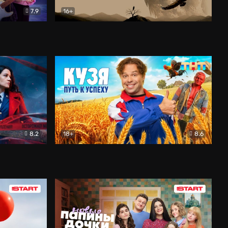
7.9
16+
ия
Птички
Документальный
8.2
18+
8.6
Детектив
Кузя. Путь к успеху
Комедия