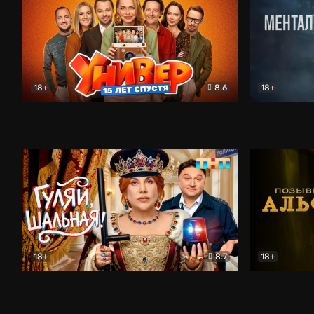
18+
8.6
18+
Универ. 15 лет спустя
Комедия
Менталист
18+
8.7
18+
Гуляй, шальная!
Комедия
Позывной 