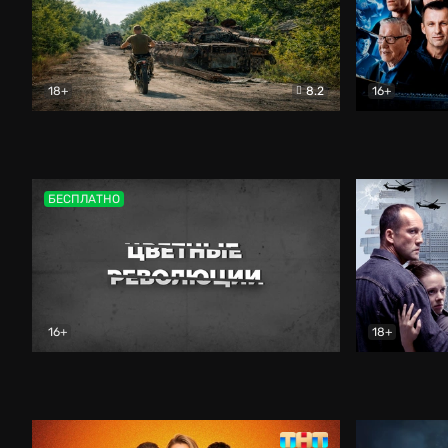
18+
8.2
16+
Дороги небесные
Документальный
Зенит навс
БЕСПЛАТНО
16+
18+
Цветные революции
Документальный
Возмездие