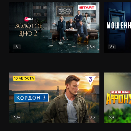
18+
8.4
18+
Золотое дно
Драма
Мошенник
10 АВГУСТА
18+
8.3
16+