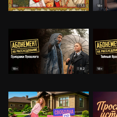
18+
7.3
18+
Очень древняя Русь
Комедия
Поколение 
18+
8.2
18+
Абонемент на расследование. Призраки прошлого
Абонемент 