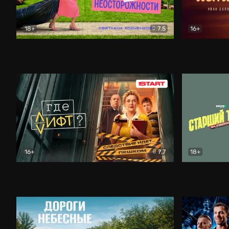
18+
7.5
16+
Свободна по неосторожности
Комедия
Простые и
16+
7.7
18+
Где лифт?
Комедия
Старший т