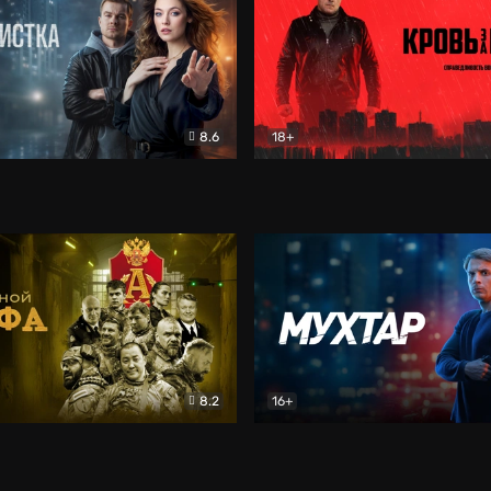
8.6
18+
ка
Детектив
Кровь за кровь (2026)
Бое
8.2
16+
«Альфа»
Боевик
Мухтар. Он вернулся
Дет