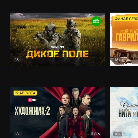
Кордон
Боевик
Афоня (202
ФИНАЛ СЕЗ
18+
18+
Дикое поле
Документальный
Инспектор 
19 АВГУСТА
18+
8.6
18+