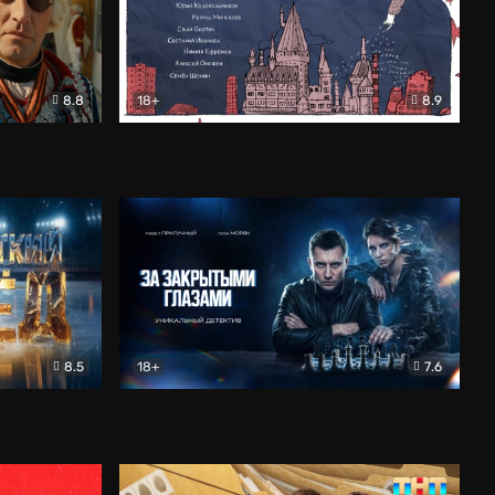
8.8
18+
8.9
ама
В «Хогвартс» я не попал
Документальный
8.5
18+
7.6
ьный
За закрытыми глазами
Детектив