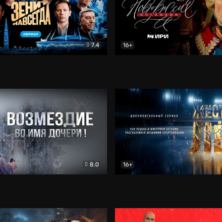
7.4
16+
егда. Сериал
Документальный
Новороссия. Потёмкин
Др
8.0
16+
Боевик
Жёсткий лёд
Документал