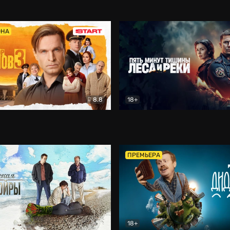
5)
Комедия
Олдскул
Комедия
ОНА
8.8
18+
Гаврилов
Комедия
Пять минут тишины
Детек
ПРЕМЬЕРА
18+