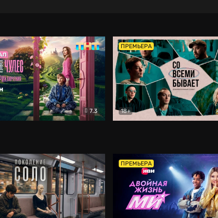
ПРЕМЬЕРА
7.3
18+
ране Чудес. Безумные приключения
Со всеми бывает
Фэнтези
Докумен
ПРЕМЬЕРА