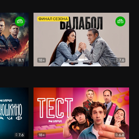
Дети перемен
Драма
ФИНАЛ СЕЗОНА
8.1
18+
7.6
тив
Балабол
Детектив
7.6
18+
6.6