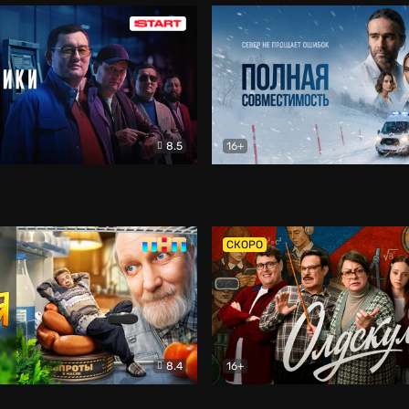
8.5
16+
и
Детектив
Полная совместимость
Др
СКОРО
8.4
16+