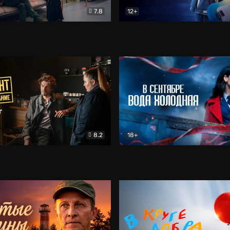
7.8
12+
Соло
Документальный
Двойная жизнь Ми
Комед
8.2
18+
на расследование. Тайный враг
Детектив
В сентябре вода холодная
Детектив