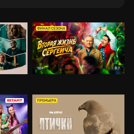
ФИНАЛ СЕЗОНА
18+
8.7
тальный
Вторая жизнь Сергеича
Комедия
ПРЕМЬЕРА