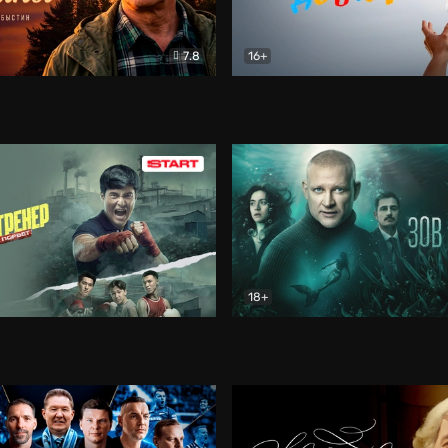
7.8
16+
стины
Драма
В круге добра
Документа
18+
ренер
Драма
Зов русалки
Детектив