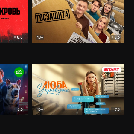
8.0
18+
8.6
вик
Госзащита
Комедия
8.5
16+
7.3
ектив
Люба Управдом
Комедия