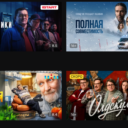
8.5
16+
и
Детектив
Полная совместимость
Др
СКОРО
8.4
16+