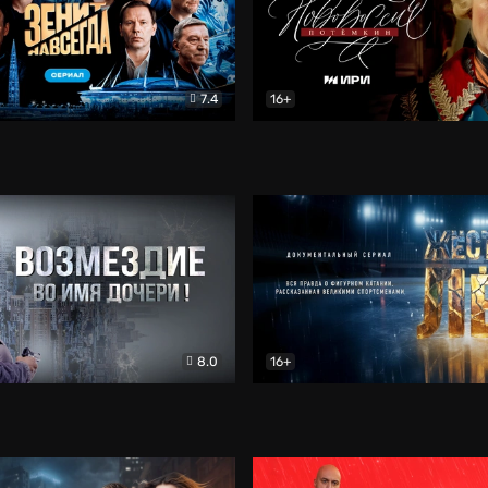
7.4
16+
егда. Сериал
Документальный
Новороссия. Потёмкин
Др
8.0
16+
Боевик
Жёсткий лёд
Документал