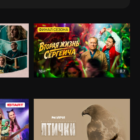
ФИНАЛ СЕЗОНА
18+
8.7
тальный
Вторая жизнь Сергеича
Комедия