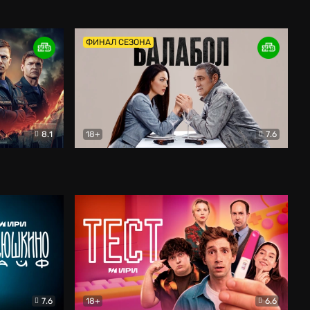
Дети перемен
Драма
ФИНАЛ СЕЗОНА
8.1
18+
7.6
тив
Балабол
Детектив
7.6
18+
6.6