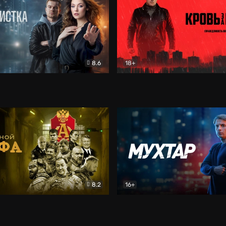
8.6
18+
ка
Детектив
Кровь за кровь (2026)
Бое
8.2
16+
«Альфа»
Боевик
Мухтар. Он вернулся
Дет