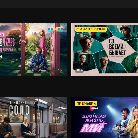
ФИНАЛ СЕЗОНА
7.3
18+
ране Чудес. Безумные приключения
Со всеми бывает
Фэнтези
Докумен
ПРЕМЬЕРА