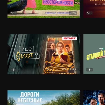
18+
7.5
16+
Свободна по неосторожности
Комедия
Простые и
16+
7.7
18+
Где лифт?
Комедия
Старший т