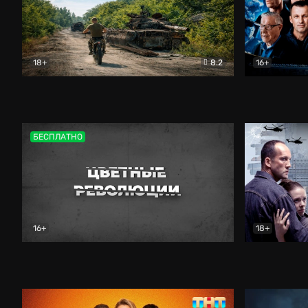
18+
8.2
16+
Дороги небесные
Документальный
Зенит навс
БЕСПЛАТНО
16+
18+
Цветные революции
Документальный
Возмездие