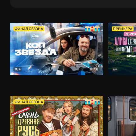
ФИНАЛ СЕЗОНА
ПРЕМЬЕРА
18+
7.8
6+
Коп-звезда
Комедия
Алиса в Ст
ФИНАЛ СЕЗОНА