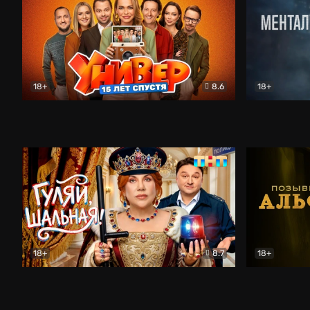
18+
8.6
18+
Универ. 15 лет спустя
Комедия
Менталист
18+
8.7
18+
Гуляй, шальная!
Комедия
Позывной 