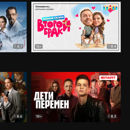
8.7
16+
8.4
ама
Второй брак
Комедия
8.6
18+
8.3