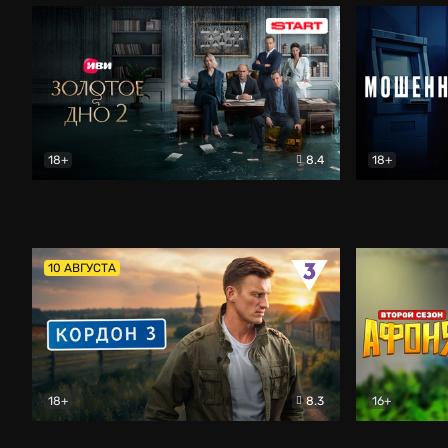
18+
8.4
18+
Золотое дно
Драма
Мошенник
10 АВГУСТА
18+
8.3
16+