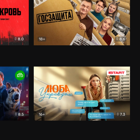
8.0
18+
8.6
вик
Госзащита
Комедия
8.5
16+
7.3
ектив
Люба Управдом
Комедия