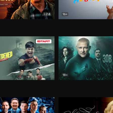
7.8
16+
стины
Драма
В круге добра
Документа
18+
ренер
Драма
Зов русалки
Детектив