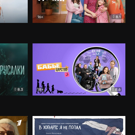
16+
8.1
льный
Папины дочки. Новые
Комедия
8.3
18+
8.6
Бабье царство
Детектив