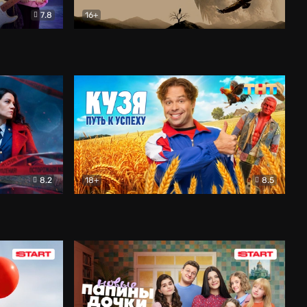
7.8
16+
ия
Птички
Документальный
8.2
18+
8.5
Детектив
Кузя. Путь к успеху
Комедия