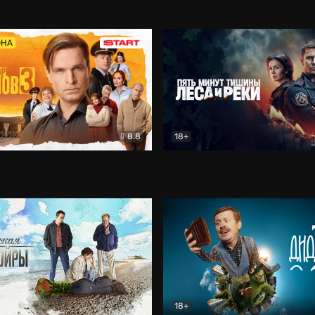
5)
Комедия
Олдскул
Комедия
ОНА
8.8
18+
Гаврилов
Комедия
Пять минут тишины
Детек
18+