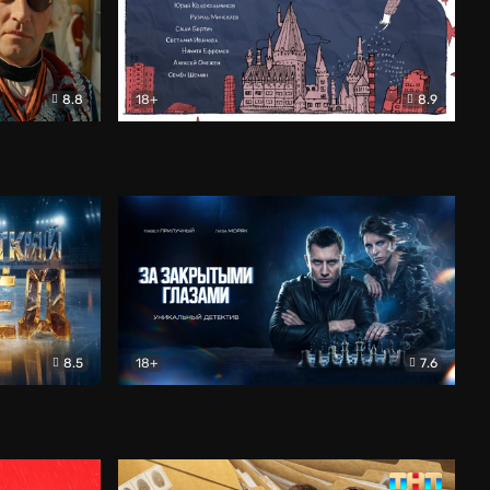
8.8
18+
8.9
ама
В «Хогвартс» я не попал
Документальный
8.5
18+
7.6
ьный
За закрытыми глазами
Детектив