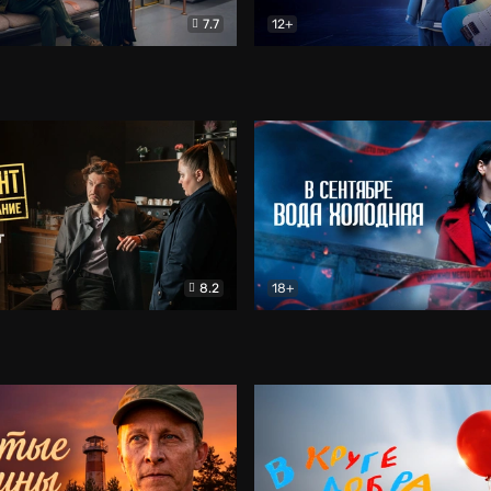
7.7
12+
Соло
Документальный
Двойная жизнь Ми
Комед
8.2
18+
на расследование. Тайный враг
Детектив
В сентябре вода холодная
Детектив