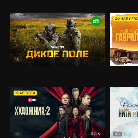
Кордон
Боевик
Афоня (202
ФИНАЛ СЕЗ
18+
18+
Дикое поле
Документальный
Инспектор 
19 АВГУСТА
18+
8.6
18+