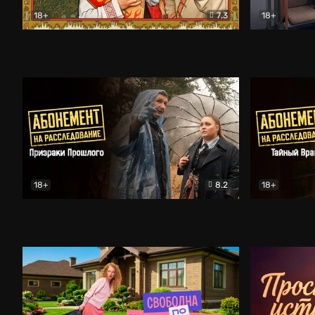
18+
7.3
18+
Очень древняя Русь
Комедия
Поколение 
18+
8.2
18+
Абонемент на расследование. Призраки прошлого
Абонемент 