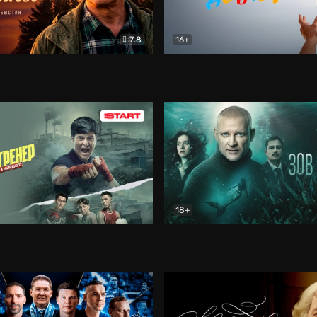
7.8
16+
стины
Драма
В круге добра
Документа
18+
ренер
Драма
Зов русалки
Детектив