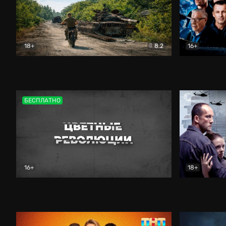
18+
8.2
16+
Дороги небесные
Документальный
Зенит навс
БЕСПЛАТНО
16+
18+
Цветные революции
Документальный
Возмездие