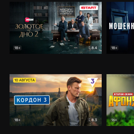
18+
8.4
18+
Золотое дно
Драма
Мошенник
10 АВГУСТА
18+
8.3
16+