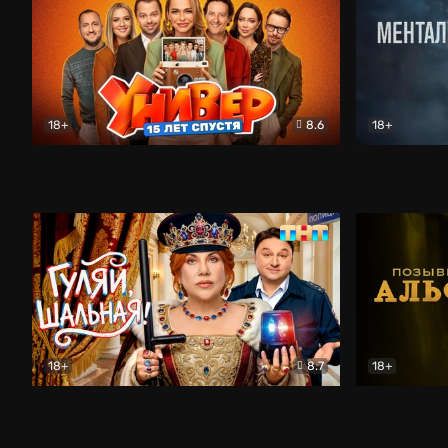
18+
8.6
18+
Универ. 15 лет спустя
Комедия
Менталист
18+
8.7
18+
Гуляй, шальная!
Комедия
Позывной 