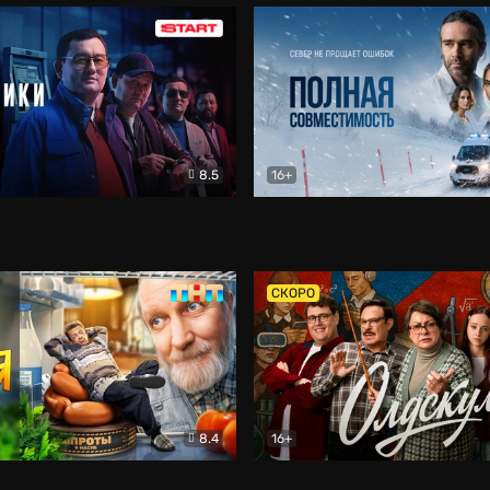
8.5
16+
и
Детектив
Полная совместимость
Др
СКОРО
8.4
16+