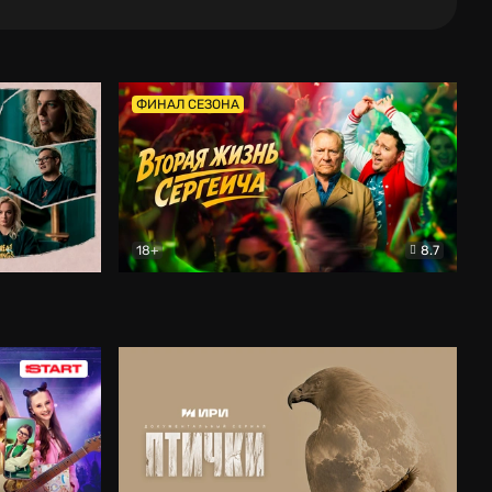
ФИНАЛ СЕЗОНА
18+
8.7
тальный
Вторая жизнь Сергеича
Комедия