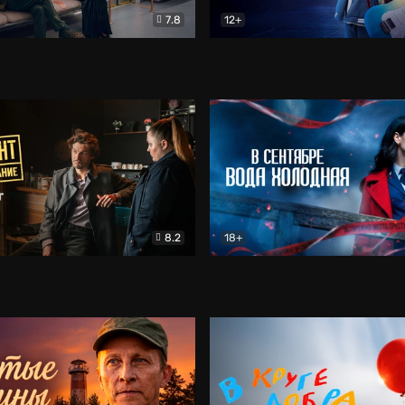
7.8
12+
Соло
Документальный
Двойная жизнь Ми
Комед
8.2
18+
на расследование. Тайный враг
Детектив
В сентябре вода холодная
Детектив