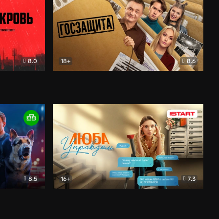
8.0
18+
8.6
вик
Госзащита
Комедия
8.5
16+
7.3
ектив
Люба Управдом
Комедия