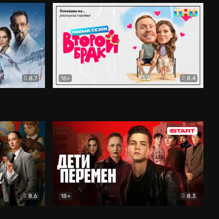
8.7
16+
8.4
ама
Второй брак
Комедия
8.6
18+
8.3