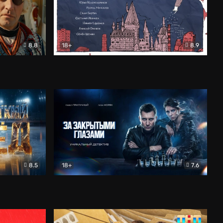
8.8
18+
8.9
ама
В «Хогвартс» я не попал
Документальный
8.5
18+
7.6
ьный
За закрытыми глазами
Детектив