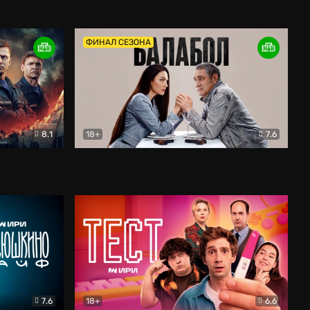
Дети перемен
Драма
ФИНАЛ СЕЗОНА
8.1
18+
7.6
тив
Балабол
Детектив
7.6
18+
6.6