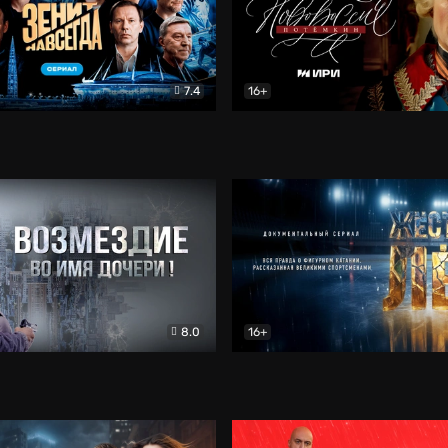
7.4
16+
егда. Сериал
Документальный
Новороссия. Потёмкин
Др
8.0
16+
Боевик
Жёсткий лёд
Документал