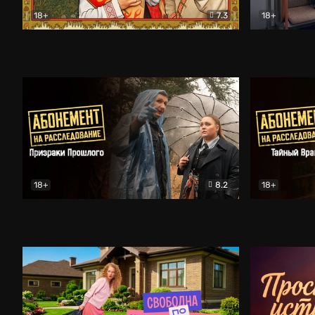
18+
7.3
18+
Очень древняя Русь
Комедия
Поколение 
18+
8.2
18+
Абонемент на расследование. Призраки прошлого
Абонемент 