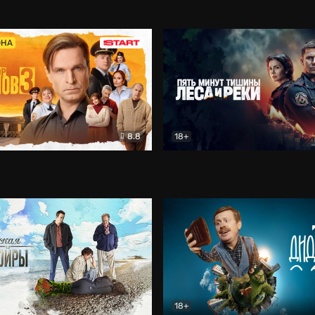
5)
Комедия
Олдскул
Комедия
ОНА
8.8
18+
Гаврилов
Комедия
Пять минут тишины
Детек
18+