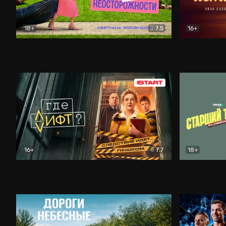
18+
7.5
16+
Свободна по неосторожности
Комедия
Простые и
16+
7.7
18+
Где лифт?
Комедия
Старший т