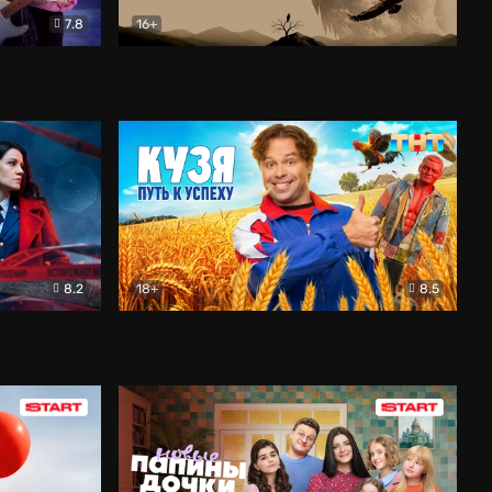
7.8
16+
ия
Птички
Документальный
8.2
18+
8.5
Детектив
Кузя. Путь к успеху
Комедия