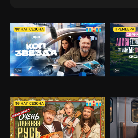
ФИНАЛ СЕЗОНА
ПРЕМЬЕРА
18+
7.8
6+
Коп-звезда
Комедия
Алиса в Ст
ФИНАЛ СЕЗОНА