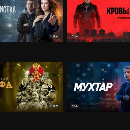
8.6
18+
ка
Детектив
Кровь за кровь (2026)
Бое
8.2
16+
«Альфа»
Боевик
Мухтар. Он вернулся
Дет