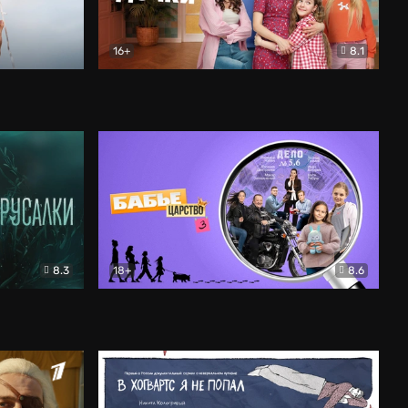
16+
8.1
льный
Папины дочки. Новые
Комедия
8.3
18+
8.6
Бабье царство
Детектив