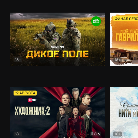
Кордон
Боевик
Афоня (202
ФИНАЛ СЕЗ
18+
18+
Дикое поле
Документальный
Инспектор 
19 АВГУСТА
18+
8.6
18+