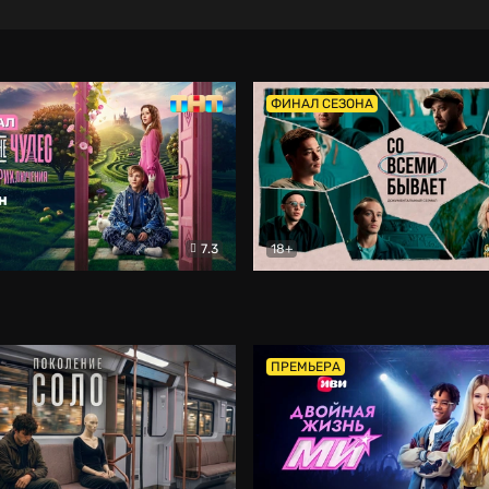
ФИНАЛ СЕЗОНА
7.3
18+
ране Чудес. Безумные приключения
Со всеми бывает
Фэнтези
Докумен
ПРЕМЬЕРА