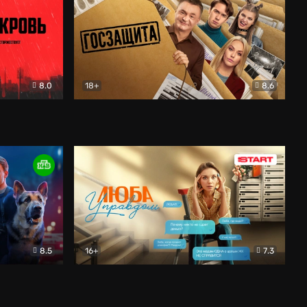
8.0
18+
8.6
вик
Госзащита
Комедия
8.5
16+
7.3
ектив
Люба Управдом
Комедия