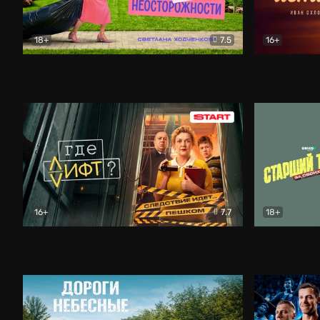
18+
7.5
16+
Свободна по неосторожности
Комедия
Простые и
16+
7.7
18+
Где лифт?
Комедия
Старший т