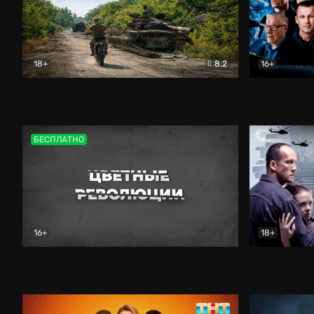
18+
8.2
16+
Дороги небесные
Документальный
Зенит навс
БЕСПЛАТНО
16+
18+
Цветные революции
Документальный
Возмездие