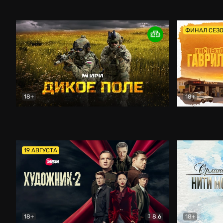
Кордон
Боевик
Афоня (202
ФИНАЛ СЕЗ
18+
18+
Дикое поле
Документальный
Инспектор 
19 АВГУСТА
18+
8.6
18+