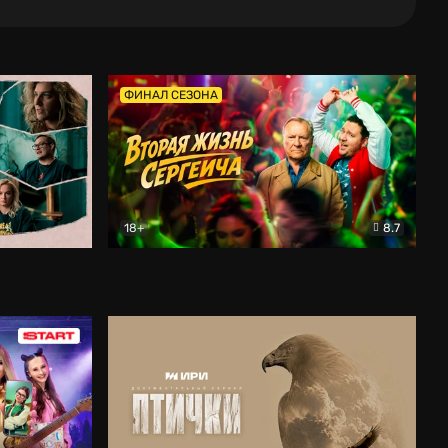
ФИНАЛ СЕЗОНА
18+
8.7
тальный
Вторая жизнь Сергеича
Комедия