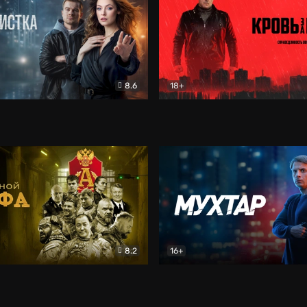
8.6
18+
ка
Детектив
Кровь за кровь (2026)
Бое
8.2
16+
«Альфа»
Боевик
Мухтар. Он вернулся
Дет