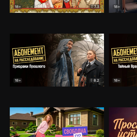
18+
7.3
18+
Очень древняя Русь
Комедия
Поколение 
18+
8.2
18+
Абонемент на расследование. Призраки прошлого
Абонемент 