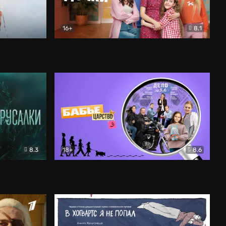
16+
8.1
льный
Папины дочки. Новые
Комедия
8.3
18+
8.6
Бабье царство
Детектив