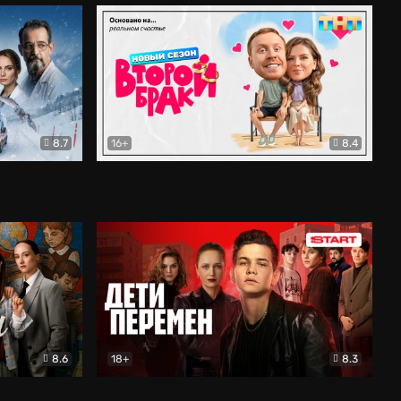
8.7
16+
8.4
ама
Второй брак
Комедия
8.6
18+
8.3