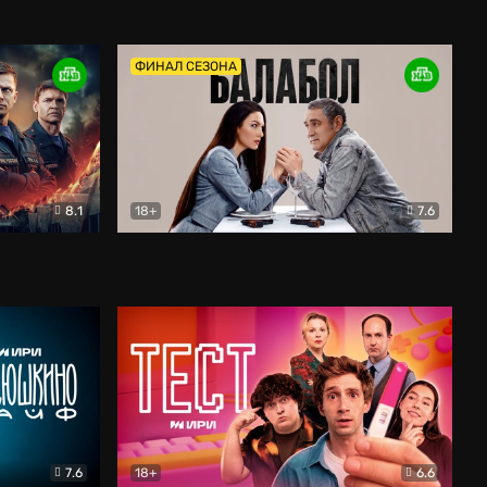
Дети перемен
Драма
ФИНАЛ СЕЗОНА
8.1
18+
7.6
тив
Балабол
Детектив
7.6
18+
6.6