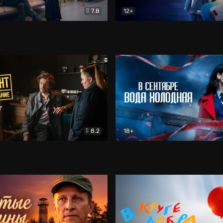
7.8
12+
Соло
Документальный
Двойная жизнь Ми
Комед
8.2
18+
на расследование. Тайный враг
Детектив
В сентябре вода холодная
Детектив