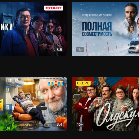
8.5
16+
и
Детектив
Полная совместимость
Др
СКОРО
8.4
16+