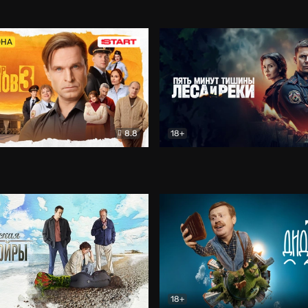
5)
Комедия
Олдскул
Комедия
ОНА
8.8
18+
Гаврилов
Комедия
Пять минут тишины
Детек
18+