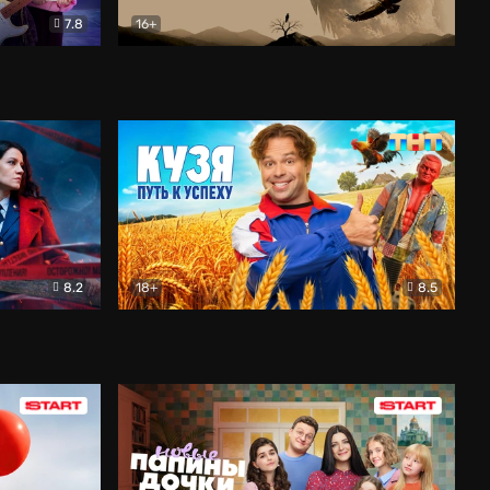
7.8
16+
ия
Птички
Документальный
8.2
18+
8.5
Детектив
Кузя. Путь к успеху
Комедия