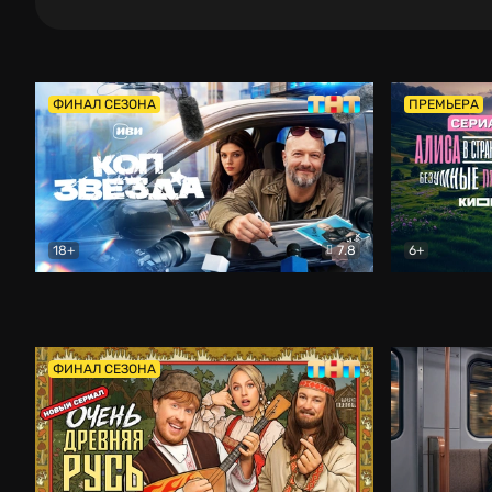
ФИНАЛ СЕЗОНА
ПРЕМЬЕРА
18+
7.8
6+
Коп-звезда
Комедия
Алиса в Ст
ФИНАЛ СЕЗОНА