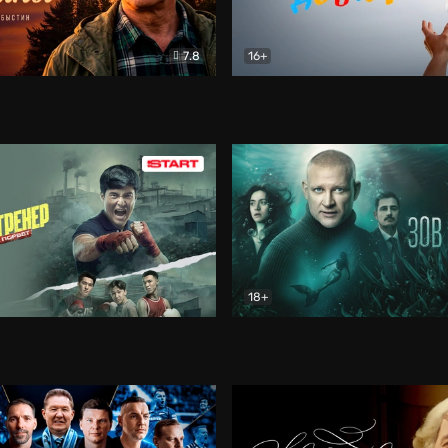
7.8
16+
стины
Драма
В круге добра
Документа
18+
ренер
Драма
Зов русалки
Детектив