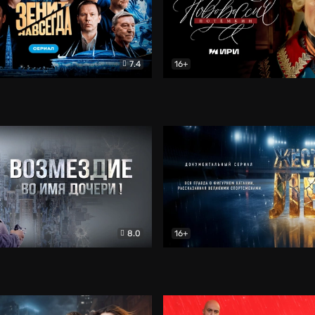
7.4
16+
егда. Сериал
Документальный
Новороссия. Потёмкин
Др
8.0
16+
Боевик
Жёсткий лёд
Документал