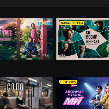
ФИНАЛ СЕЗОНА
7.4
18+
ране Чудес. Безумные приключения
Со всеми бывает
Фэнтези
Докумен
ПРЕМЬЕРА