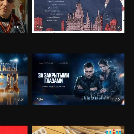
8.8
18+
8.9
ама
В «Хогвартс» я не попал
Документальный
8.5
18+
7.6
ьный
За закрытыми глазами
Детектив