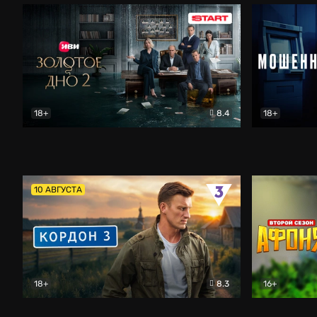
18+
8.4
18+
Золотое дно
Драма
Мошенник
10 АВГУСТА
18+
8.3
16+