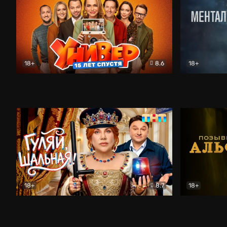
18+
8.6
18+
Универ. 15 лет спустя
Комедия
Менталист
18+
8.7
18+
Гуляй, шальная!
Комедия
Позывной 