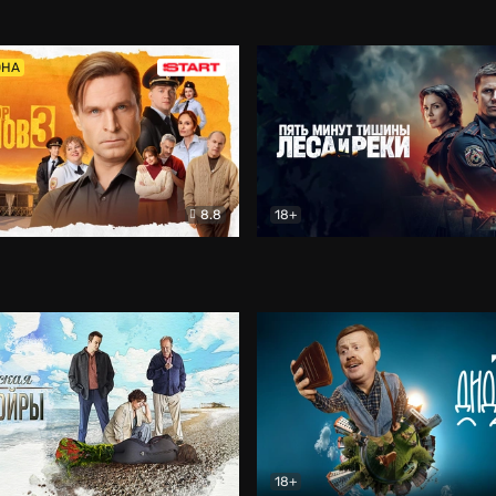
5)
Комедия
Олдскул
Комедия
ОНА
8.8
18+
Гаврилов
Комедия
Пять минут тишины
Детек
18+