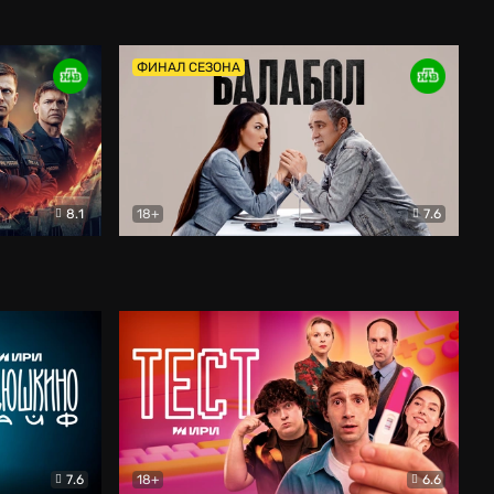
Дети перемен
Драма
ФИНАЛ СЕЗОНА
8.1
18+
7.6
тив
Балабол
Детектив
7.6
18+
6.6