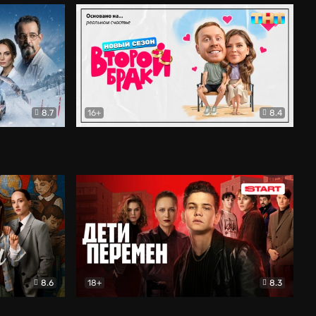
8.7
16+
8.4
ама
Второй брак
Комедия
8.6
18+
8.3