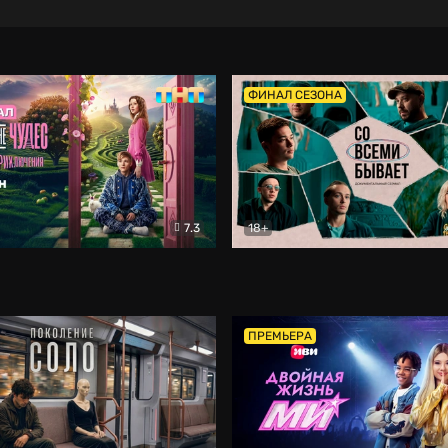
ФИНАЛ СЕЗОНА
7.3
18+
ране Чудес. Безумные приключения
Со всеми бывает
Фэнтези
Докумен
ПРЕМЬЕРА