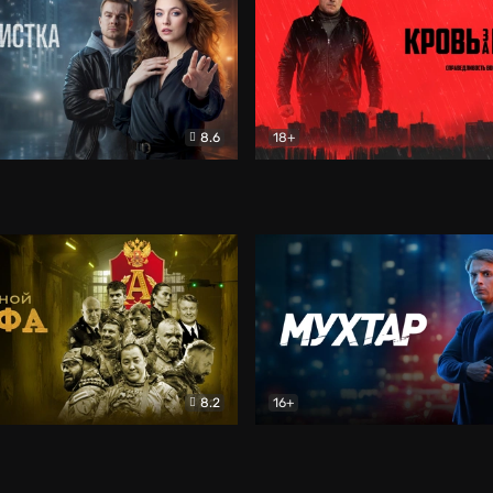
8.6
18+
ка
Детектив
Кровь за кровь (2026)
Бое
8.2
16+
«Альфа»
Боевик
Мухтар. Он вернулся
Дет