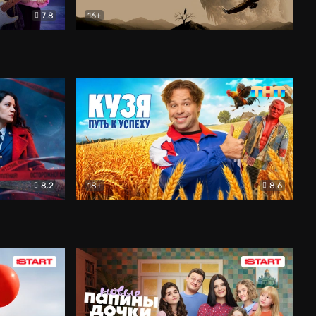
7.8
16+
ия
Птички
Документальный
8.2
18+
8.6
Детектив
Кузя. Путь к успеху
Комедия