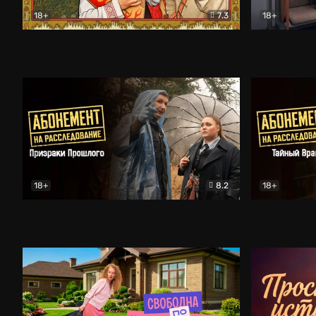
18+
7.3
18+
Очень древняя Русь
Комедия
Поколение 
18+
8.2
18+
Абонемент на расследование. Призраки прошлого
Абонемент 