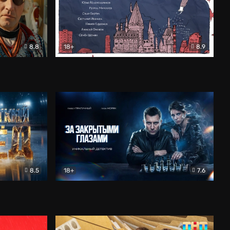
8.8
18+
8.9
ама
В «Хогвартс» я не попал
Документальный
8.5
18+
7.6
ьный
За закрытыми глазами
Детектив