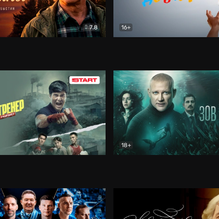
7.8
16+
стины
Драма
В круге добра
Документа
18+
ренер
Драма
Зов русалки
Детектив