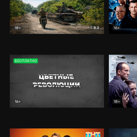
18+
8.2
16+
Дороги небесные
Документальный
Зенит навс
БЕСПЛАТНО
16+
18+
Цветные революции
Документальный
Возмездие