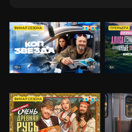
ФИНАЛ СЕЗОНА
ПРЕМЬЕРА
18+
7.8
6+
Коп-звезда
Комедия
Алиса в Ст
ФИНАЛ СЕЗОНА