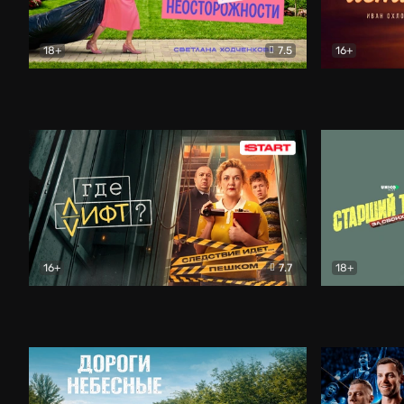
18+
7.5
16+
Свободна по неосторожности
Комедия
Простые и
16+
7.7
18+
Где лифт?
Комедия
Старший т