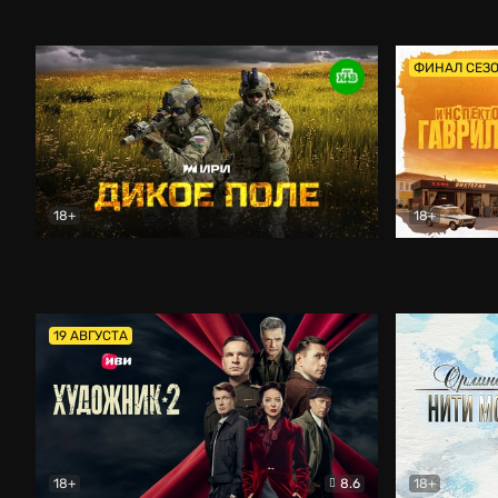
Кордон
Боевик
Афоня (202
ФИНАЛ СЕЗ
18+
18+
Дикое поле
Документальный
Инспектор 
19 АВГУСТА
18+
8.6
18+