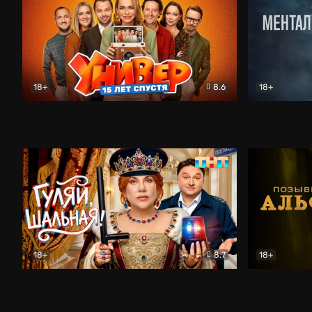
18+
8.6
18+
Универ. 15 лет спустя
Комедия
Менталист
18+
8.7
18+
Гуляй, шальная!
Комедия
Позывной 