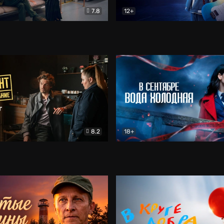
7.8
12+
Соло
Документальный
Двойная жизнь Ми
Комед
8.2
18+
на расследование. Тайный враг
Детектив
В сентябре вода холодная
Детектив