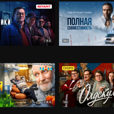
8.5
16+
и
Детектив
Полная совместимость
Др
СКОРО
8.4
16+