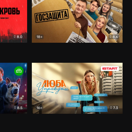
8.0
18+
8.6
вик
Госзащита
Комедия
8.5
16+
7.3
ектив
Люба Управдом
Комедия