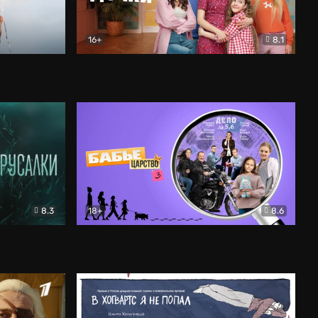
16+
8.1
льный
Папины дочки. Новые
Комедия
8.3
18+
8.6
Бабье царство
Детектив