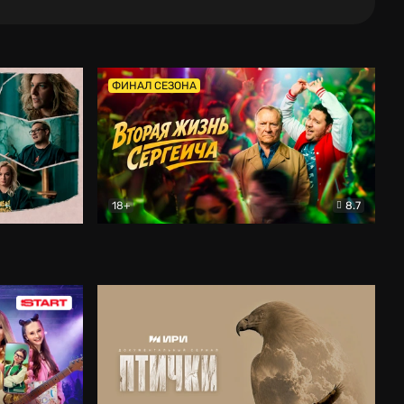
ФИНАЛ СЕЗОНА
18+
8.7
тальный
Вторая жизнь Сергеича
Комедия