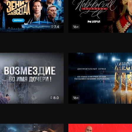
7.4
16+
егда. Сериал
Документальный
Новороссия. Потёмкин
Др
8.0
16+
Боевик
Жёсткий лёд
Документал