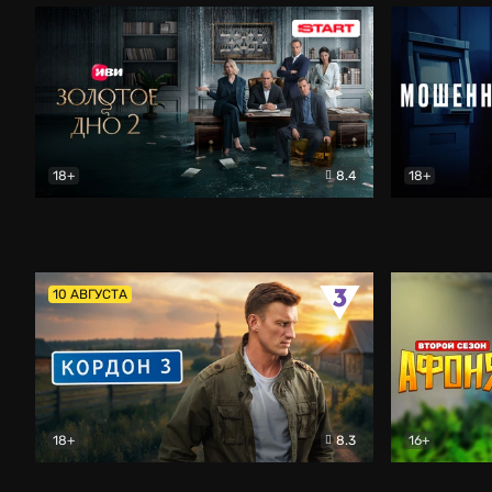
18+
8.4
18+
Золотое дно
Драма
Мошенник
10 АВГУСТА
18+
8.3
16+