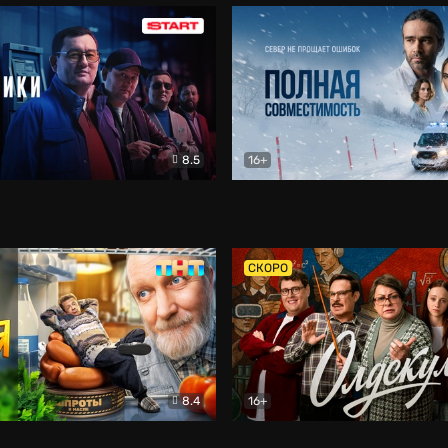
8.5
16+
и
Детектив
Полная совместимость
Др
СКОРО
8.4
16+