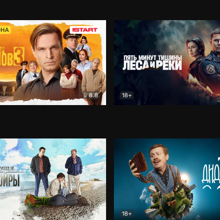
5)
Комедия
Олдскул
Комедия
ОНА
8.8
18+
Гаврилов
Комедия
Пять минут тишины
Детек
18+