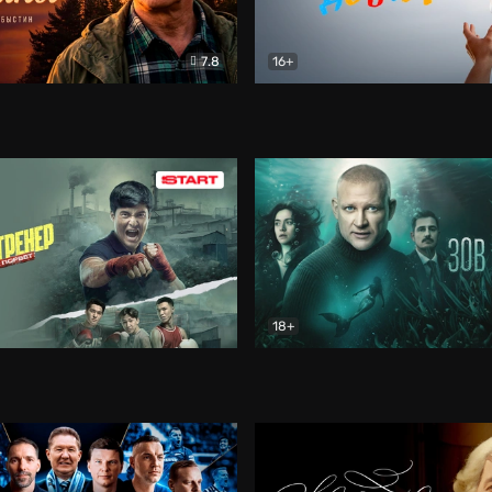
7.8
16+
стины
Драма
В круге добра
Документа
18+
ренер
Драма
Зов русалки
Детектив