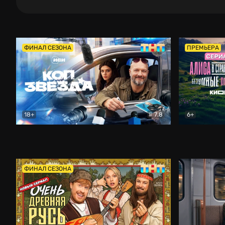
ФИНАЛ СЕЗОНА
ПРЕМЬЕРА
18+
7.8
6+
Коп-звезда
Комедия
Алиса в Ст
ФИНАЛ СЕЗОНА