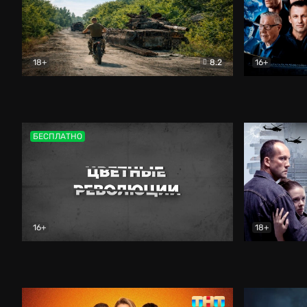
18+
8.2
16+
Дороги небесные
Документальный
Зенит навс
БЕСПЛАТНО
16+
18+
Цветные революции
Документальный
Возмездие