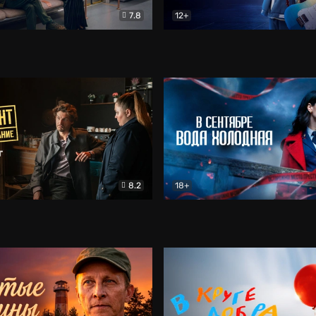
7.8
12+
Соло
Документальный
Двойная жизнь Ми
Комед
8.2
18+
на расследование. Тайный враг
Детектив
В сентябре вода холодная
Детектив