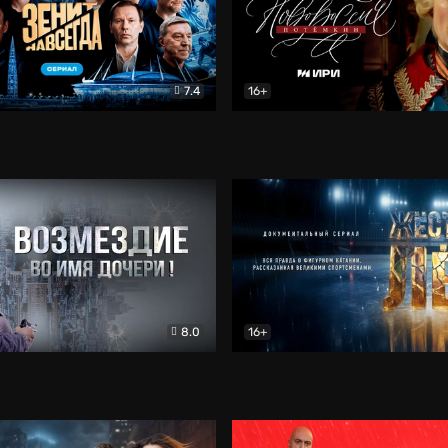
7.4
16+
егда. Сериал
Документальный
Новороссия. Потёмкин
Др
8.0
16+
Боевик
Жёсткий лёд
Документал