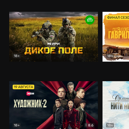
Кордон
Боевик
Афоня (202
ФИНАЛ СЕЗ
18+
18+
Дикое поле
Документальный
Инспектор 
19 АВГУСТА
18+
8.6
18+