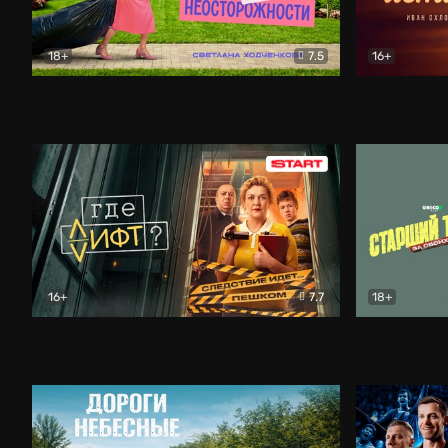
18+
7.5
16+
Свободна по неосторожности
Комедия
Простые и
16+
7.7
18+
Где лифт?
Комедия
Старший т