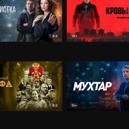
8.6
18+
ка
Детектив
Кровь за кровь (2026)
Бое
8.2
16+
«Альфа»
Боевик
Мухтар. Он вернулся
Дет