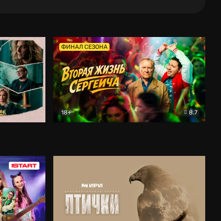
ФИНАЛ СЕЗОНА
18+
8.7
тальный
Вторая жизнь Сергеича
Комедия