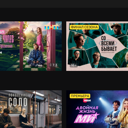
ФИНАЛ СЕЗОНА
7.3
18+
ране Чудес. Безумные приключения
Со всеми бывает
Фэнтези
Докумен
ПРЕМЬЕРА