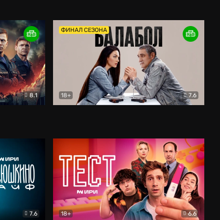
Дети перемен
Драма
ФИНАЛ СЕЗОНА
8.1
18+
7.6
тив
Балабол
Детектив
7.6
18+
6.6