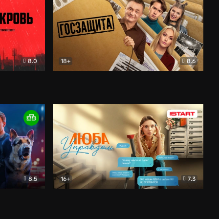
8.0
18+
8.6
вик
Госзащита
Комедия
8.5
16+
7.3
ектив
Люба Управдом
Комедия