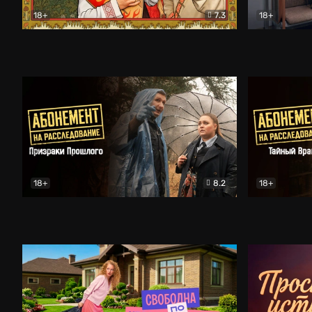
18+
7.3
18+
Очень древняя Русь
Комедия
Поколение 
18+
8.2
18+
Абонемент на расследование. Призраки прошлого
Абонемент 