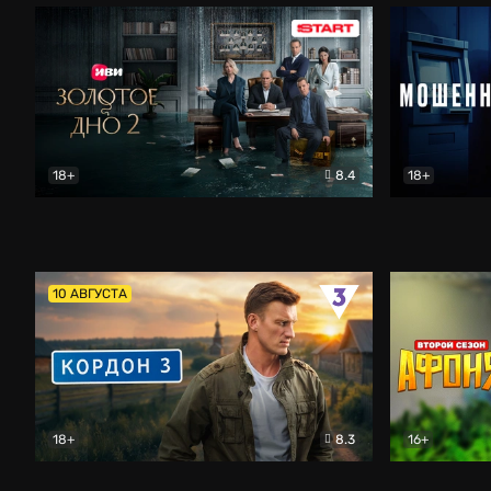
18+
8.4
18+
Золотое дно
Драма
Мошенник
10 АВГУСТА
18+
8.3
16+