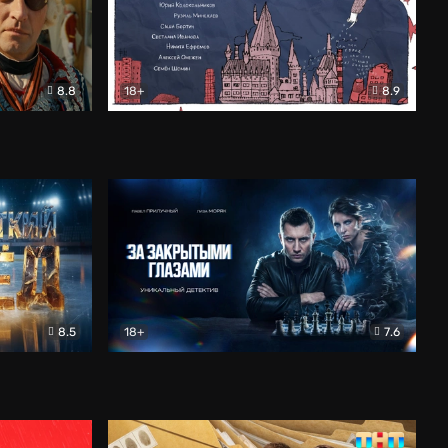
8.8
18+
8.9
ама
В «Хогвартс» я не попал
Документальный
8.5
18+
7.6
ьный
За закрытыми глазами
Детектив