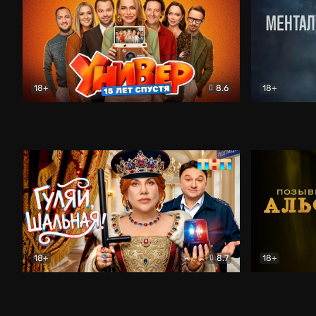
18+
8.6
18+
Универ. 15 лет спустя
Комедия
Менталист
18+
8.7
18+
Гуляй, шальная!
Комедия
Позывной 