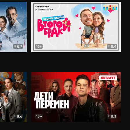
8.7
16+
8.4
ама
Второй брак
Комедия
8.6
18+
8.3