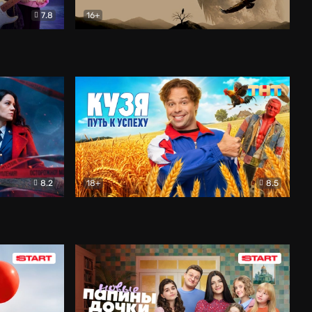
7.8
16+
ия
Птички
Документальный
8.2
18+
8.5
Детектив
Кузя. Путь к успеху
Комедия