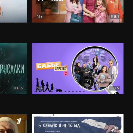
16+
8.1
льный
Папины дочки. Новые
Комедия
8.3
18+
8.6
Бабье царство
Детектив