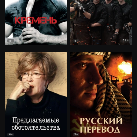
8.6
18+
18+
16+
18+