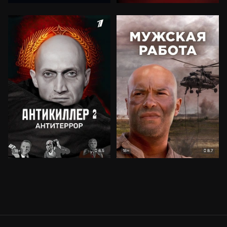
8.5
8.7
18+
18+