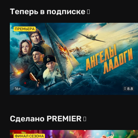
Теперь в подписке
ПРЕМЬЕРА
16+
8.8
Ангелы Ладоги
Драма
Сделано PREMIER
ФИНАЛ СЕЗОНА