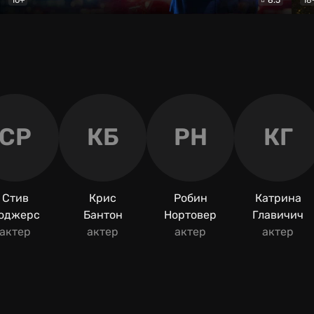
Мухтар. Он вернулся
Детектив
Дик
СР
КБ
РН
КГ
Стив
Крис
Робин
Катрина
оджерс
Бантон
Нортовер
Главичич
актер
актер
актер
актер