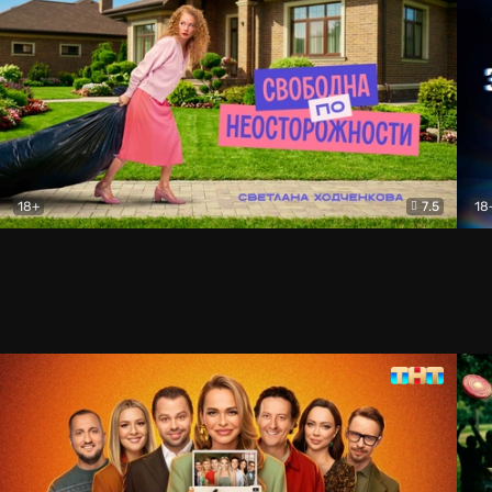
18+
7.5
18
Свободна по неосторожности
Комедия
За 