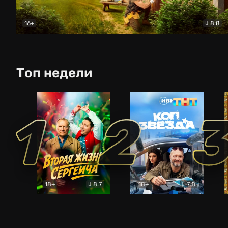
16+
8.8
Родительский дом
Комедия
Топ недели
1
2
18+
8.7
18+
7.8
Вторая жизнь Сергеича
Коп-звезда
Комедия
Комедия