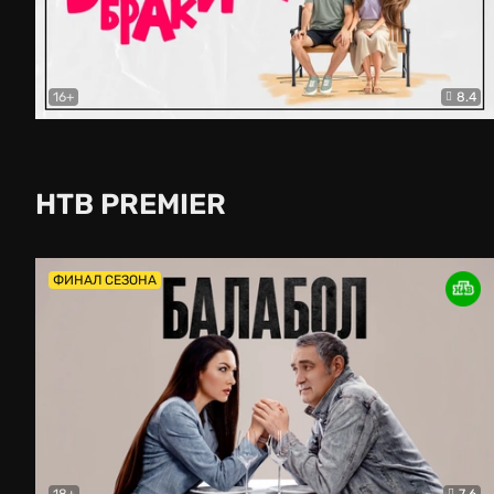
16+
8.4
Второй брак
Комедия
НТВ PREMIER
ФИНАЛ СЕЗОНА
18+
7.6