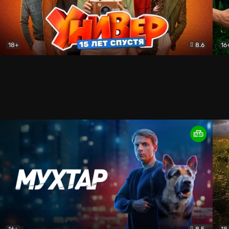
18+
8.6
16
Универ. 15 лет спустя
Комедия
Бит
16+
8.5
18