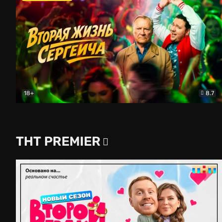
18+
8.7
Вторая жизнь Сергеича
Комедия
ТНТ PREMIER