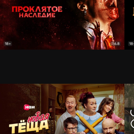
18+
6.8
18
Проклятое наследие
Ужасы
Про