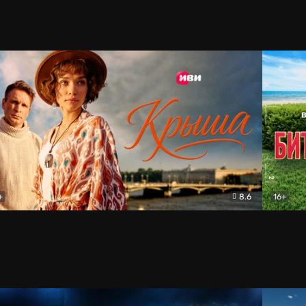
+
8.6
16+
ша
Мелодрама
Битва п