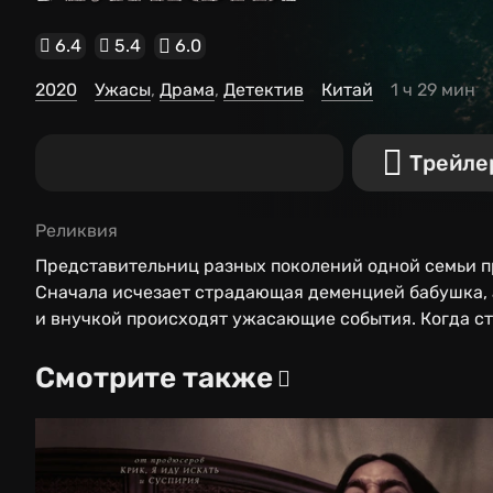
6.4
5.4
6.0
2020
Ужасы
Драма
Детектив
Китай
1 ч 29 мин
Трейле
Реликвия
Представительниц разных поколений одной семьи п
Сначала исчезает страдающая деменцией бабушка, 
и внучкой происходят ужасающие события. Когда с
паранормальное буквально захватывает родственни
Смотрите также