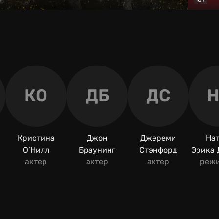
ое поле
Документальный
Пин-ко
КО
ДБ
ДС
Кристина
Джон
Джереми
На
О’Нилл
Браунинг
Стэнфорд
Эрика
актер
актер
актер
реж