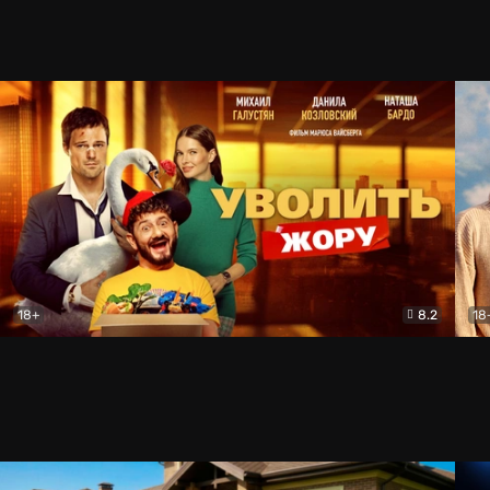
18+
8.2
18
Уволить Жору (2026)
Комедия
Кры