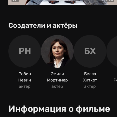
Балабол
Детектив
Создатели и актёры
РН
БХ
Робин
Эмили
Белла
Невин
Мортимер
Хиткот
Р
актер
актер
актер
Информация о фильме