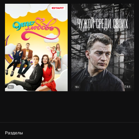
8.5
18+
18+
Разделы