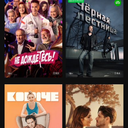
БЕСПЛАТНО
8.5
8.6
18+
18+