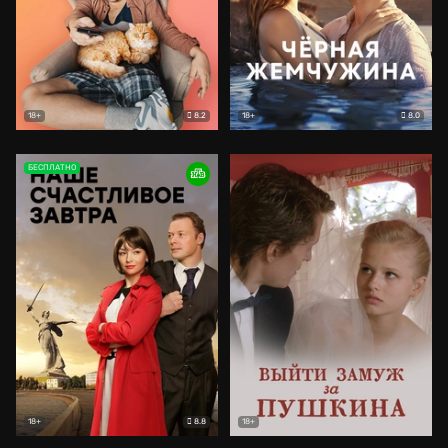
8.2
8.0
18+
18+
БЕСПЛАТНО
8.8
18+
18+