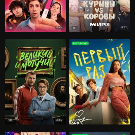
6.6
7.7
18+
18+
БЕСПЛАТНО
8.5
8.3
18+
18+