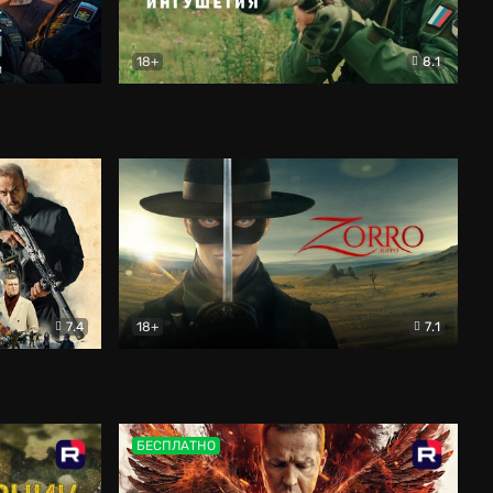
18+
8.1
й конвой
Боевик
Наш спецназ. Ингушетия
Детектив
7.4
18+
7.1
Зорро (2024)
Боевик
БЕСПЛАТНО