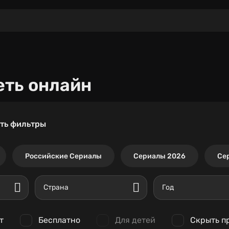
ть онлайн
ть фильтры
Российские Сериалы
Сериалы 2026
Се
Страна
Год
т
Бесплатно
Для детей
Скрыть п