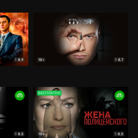
Возмездие (2019)
Боевик
8.9
18+
8.7
к
Пуля
Детектив
БЕСПЛАТНО
8.5
18+
8.5