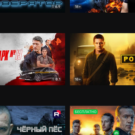
6.9
18+
р
Комедия
Уровень угрозы
Боевик
8.1
18+
 №13
Детектив
Ронин (2025)
Боевик
БЕСПЛАТНО