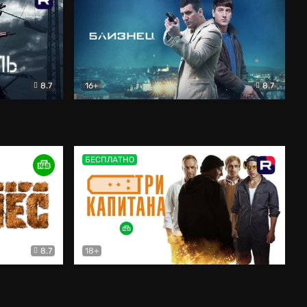
8.7
16+
8.7
Близнец
Боевик
БЕСПЛАТНО
8.7
18+
Три капитана
Детектив