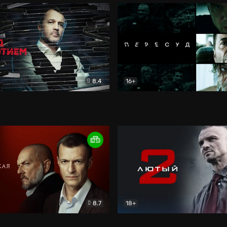
8.4
16+
тием (2020)
Детектив
Пересуд
Детектив
8.7
18+