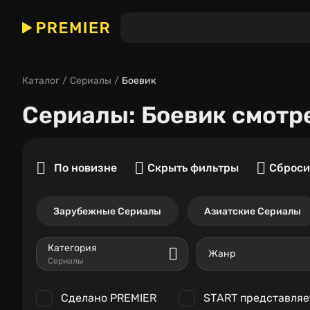
Каталог
Сериалы
Боевик
Сериалы
: Боевик
смотре
По новизне
Скрыть фильтры
Сброси
Зарубежные Сериалы
Азиатские Сериалы
Категория
Жанр
Сериалы
Сделано PREMIER
START представляе