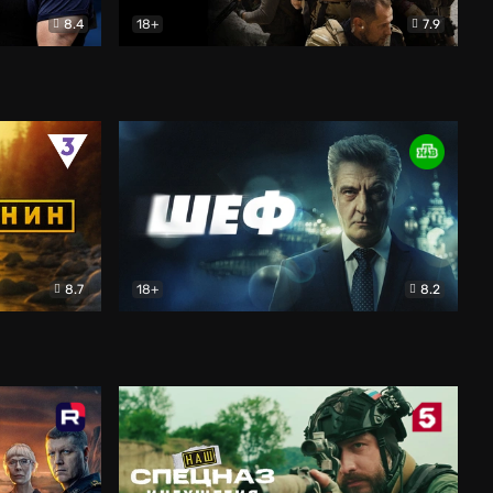
8.4
18+
7.9
Позывной неизвестен
Боевик
8.7
18+
8.2
Шеф (2012)
Боевик