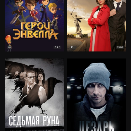
9.8
8.8
6+
18+