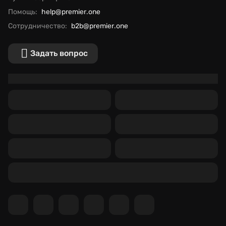
Помощь:
help@premier.one
Сотрудничество:
b2b@premier.one
Задать вопрос