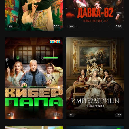
8.5
7.8
18+
16+
8.9
7.8
16+
16+