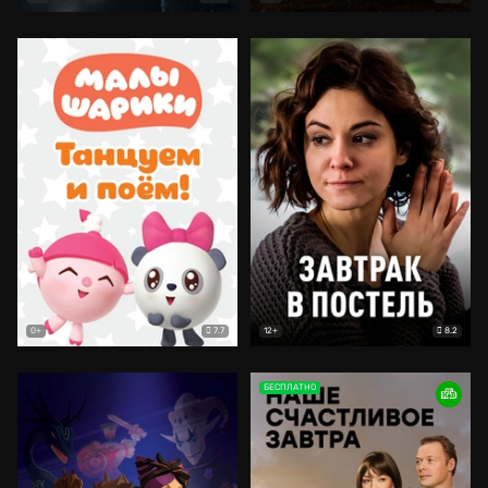
7.7
8.2
0+
12+
БЕСПЛАТНО