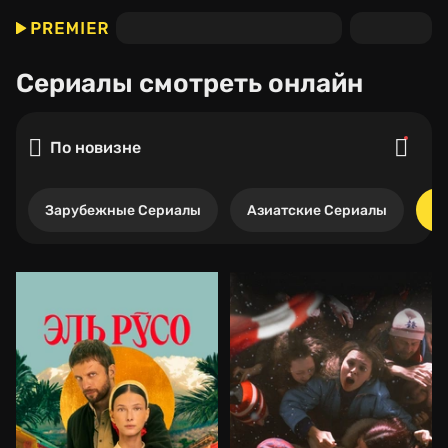
Сериалы
смотреть онлайн
По новизне
Зарубежные Сериалы
Азиатские Сериалы
Р