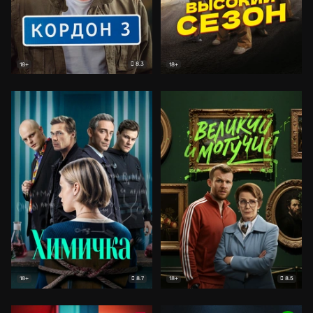
8.3
18+
18+
8.7
8.5
18+
18+