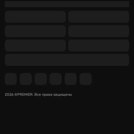
2026 ©PREMIER.
Все права защищены