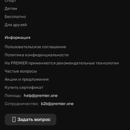
Спорт
Детям
Бесплатно
Для друзей
Информация
Пользовательское соглашение
Политика конфиденциальности
На PREMIER применяются рекомендательные технологии
Частые вопросы
Акции и предложения
Купить сертификат
Помощь:
help@premier.one
Сотрудничество:
b2b@premier.one
Задать вопрос