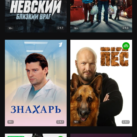
9.7
9.3
18+
18+
8.7
8.7
18+
18+