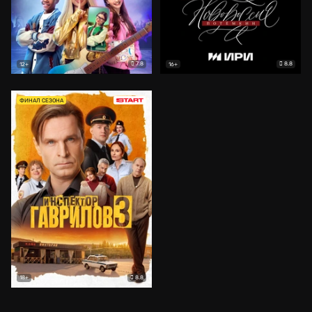
7.8
8.8
12+
16+
ФИНАЛ СЕЗОНА
8.8
18+