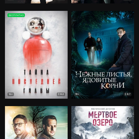
БЕСПЛАТНО
8.2
8.7
16+
18+