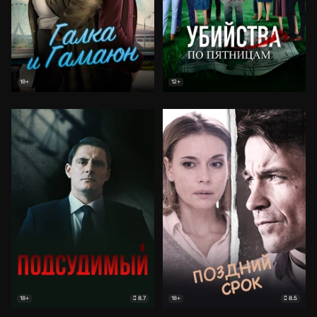
18+
12+
8.7
8.5
18+
18+