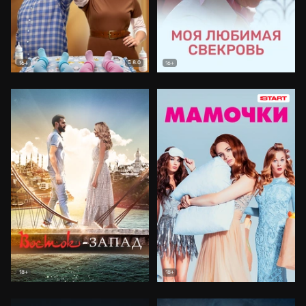
8.0
16+
16+
18+
18+