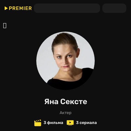
Яна Сексте
актер
3 фильма
3 сериала