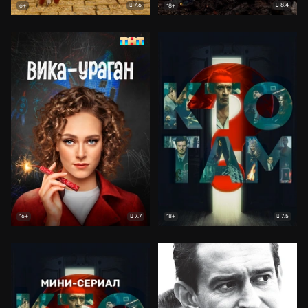
7.6
8.4
6+
18+
7.7
7.5
16+
18+