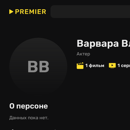
Варвара В
актер
ВВ
1 фильм
1 се
О персоне
Данных пока нет.