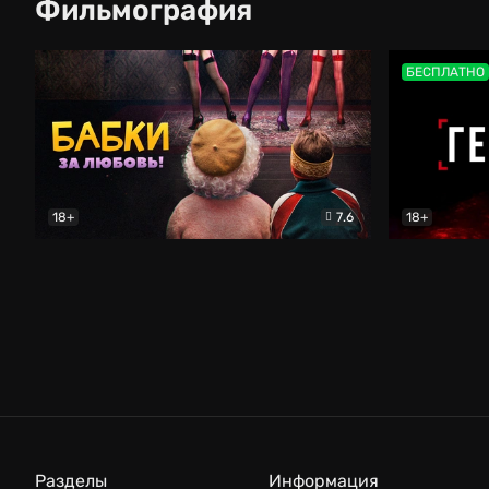
Фильмография
БЕСПЛАТНО
18+
7.6
18+
Бабки
Драма
Гений
Кр
Разделы
Информация