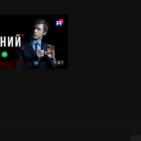
8.7
иминал