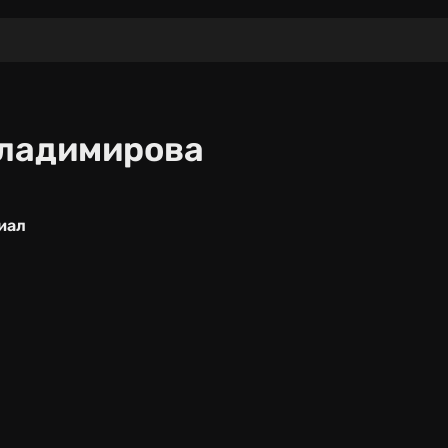
ладимирова
риал