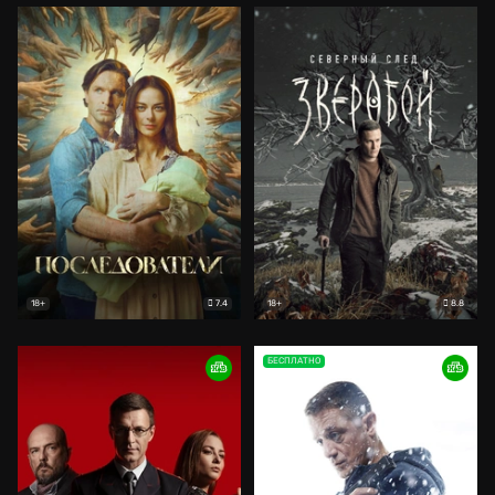
7.4
8.8
18+
18+
БЕСПЛАТНО