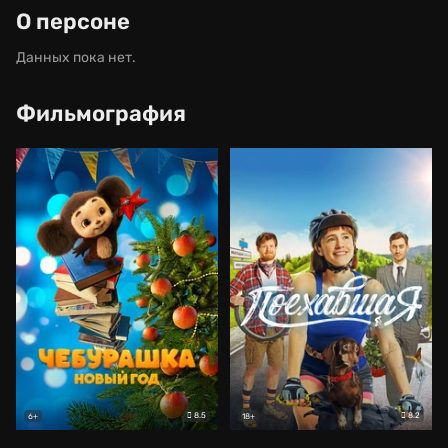
О персоне
Данных пока нет.
Фильмография
8.5
8.2
6+
18+