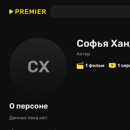
Софья Ха
актер
СХ
1 фильм
1 се
О персоне
Данных пока нет.