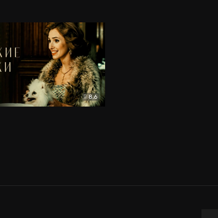
8.6
рки
Драма