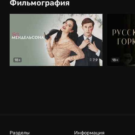
Фильмография
18+
7.9
18+
Без Мендельсона
Мелодрама
Русские го
Разделы
Информация