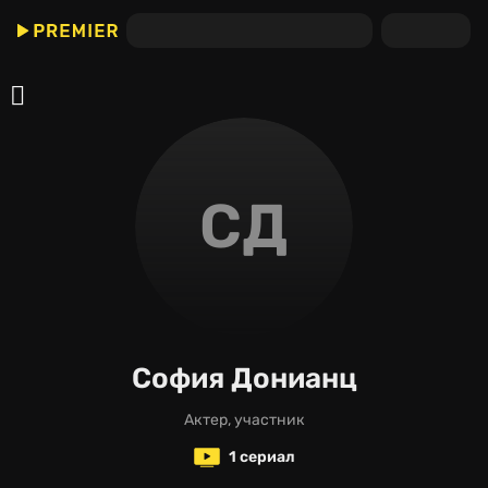
СД
София Донианц
актер, участник
1 сериал